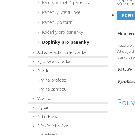
Rainbow High™ panenky
výdejní 
Panenky Steffi Love
POPIS
Panenky ostatní
Kočárky pro panenky
Mini her
Doplňky pro panenky
Každé bal
Ať už je 
Auta, letadla, lodě, vláčky
dárky pro
Figurky a zvířátka
Věk: 3+
Puzzle
Hry na profese
Výrobce:
Hry na zahradu
Vozítka
Souv
Plyšáci
Autodráhy
Dřevěné hračky