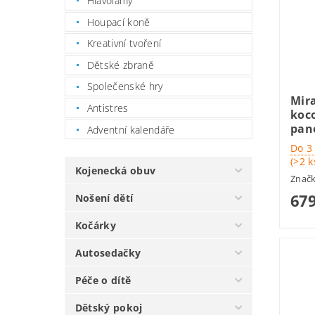
Hlavolamy
Houpací koně
Kreativní tvoření
Dětské zbraně
Společenské hry
Mir
Antistres
koco
pan
Adventní kalendáře
Do 3
(>2 k
Kojenecká obuv
Znač
679
Nošení dětí
Kočárky
Autosedačky
Péče o dítě
Dětský pokoj