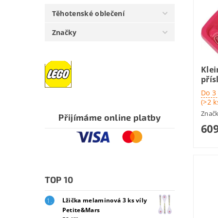
Těhotenské oblečení
Značky
Klei
pří
Do 3
(>2 k
Znač
Přijímáme online platby
609
TOP 10
Lžička melaminová 3 ks víly
Petite&Mars