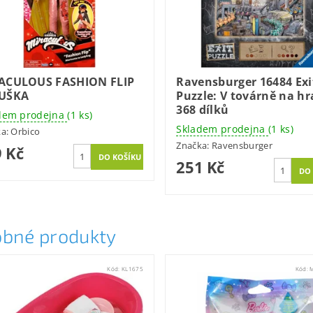
ACULOUS FASHION FLIP
Ravensburger 16484 Exi
UŠKA
Puzzle: V továrně na h
368 dílků
dem prodejna
(1 ks)
Skladem prodejna
(1 ks)
ka:
Orbico
Značka:
Ravensburger
 Kč
251 Kč
bné produkty
Kód:
KL1675
Kód: