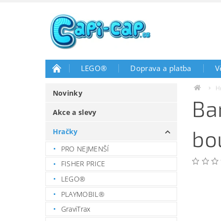
LEGO®
Doprava a platba
V
H
Novinky
Ba
Akce a slevy
bo
Hračky
PRO NEJMENŠÍ
FISHER PRICE
LEGO®
PLAYMOBIL®
GraviTrax