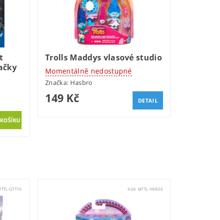
t
Trolls Maddys vlasové studio
račky
Momentálně nedostupné
Značka:
Hasbro
149 Kč
DETAIL
MTTL-GTT10
Kód:
MTTL-HKR36