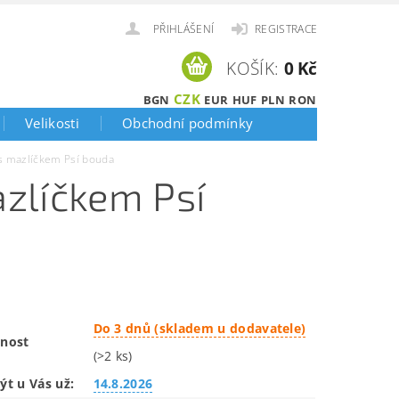
PŘIHLÁŠENÍ
REGISTRACE
KOŠÍK:
0 Kč
CZK
BGN
EUR
HUF
PLN
RON
Velikosti
Obchodní podmínky
 s mazlíčkem Psí bouda
azlíčkem Psí
Do 3 dnů (skladem u dodavatele)
nost
(>2 ks)
ýt u Vás už:
14.8.2026