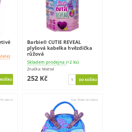
ytivé
Barbie® CUTIE REVEAL
plyšová kabelka hvězdička
růžová
tele)
Skladem prodejna
(>2 ks)
Značka:
Mattel
252 Kč
TTL-GRC15
Kód:
SPNM-20133926