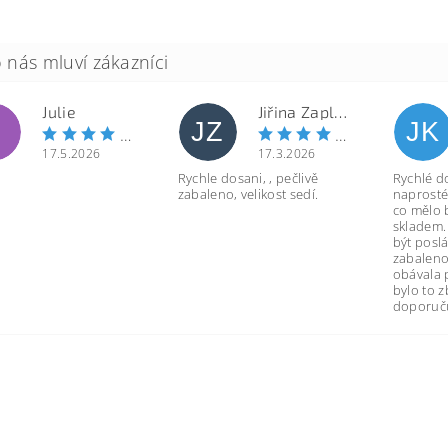
Julie
Jiřina Zapletalová
JZ
JK
17.5.2026
17.3.2026
Rychle dosani, , pečlivě
Rychlé d
zabaleno, velikost sedí.
naprosté
co mělo 
skladem.
být poslá
zabaleno
obávala 
bylo to 
doporuču