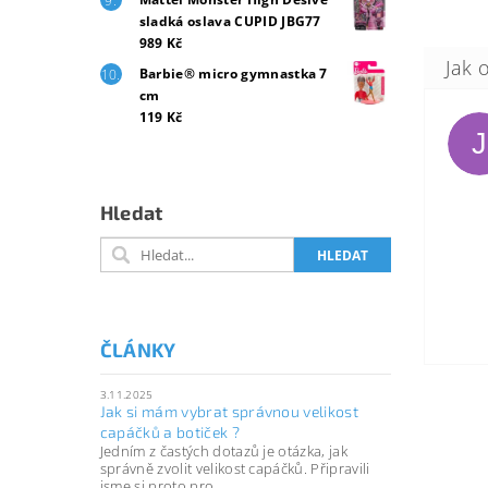
sladká oslava CUPID JBG77
989 Kč
Barbie® micro gymnastka 7
cm
119 Kč
J
Hledat
ČLÁNKY
3.11.2025
Jak si mám vybrat správnou velikost
capáčků a botiček ?
Jedním z častých dotazů je otázka, jak
správně zvolit velikost capáčků. Připravili
jsme si proto pro...