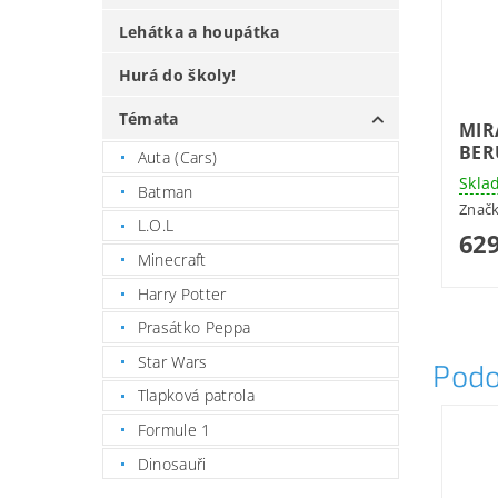
Lehátka a houpátka
Hurá do školy!
Témata
MIR
BER
Auta (Cars)
Skla
Batman
Znač
L.O.L
629
Minecraft
Harry Potter
Prasátko Peppa
Star Wars
Podo
Tlapková patrola
Formule 1
Dinosauři