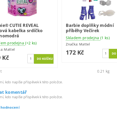
bie® CUTIE REVEAL
Barbie doplňky módní
ová kabelka srdíčko
příběhy Večírek
enomodrá
Skladem prodejna
(1 ks)
dem prodejna
(>2 ks)
Značka:
Mattel
ka:
Mattel
172 Kč
 Kč
t
0.21 kg
ní, kdo napíše příspěvek k této položce.
dat komentář
ní, kdo napíše příspěvek k této položce.
t hodnocení