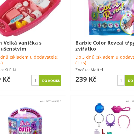
n Velká vanička s
Barbie Color Reveal třp
slušenstvím
zvířátko
 dnů (skladem u dodavatele)
Do 3 dnů (skladem u dodava
s)
(1 ks)
ka:
KLEIN
Značka:
Mattel
 Kč
239 Kč
Kód:
MTTL-HKR35
Kód:
M