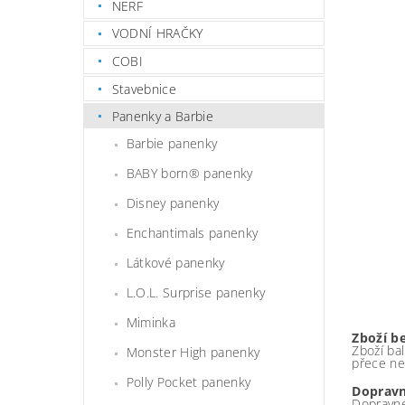
NERF
VODNÍ HRAČKY
COBI
Stavebnice
Panenky a Barbie
Barbie panenky
BABY born® panenky
Disney panenky
Enchantimals panenky
Látkové panenky
L.O.L. Surprise panenky
Miminka
Zboží b
Zboží bal
Monster High panenky
přece ne
Polly Pocket panenky
Dopravn
Dopravné