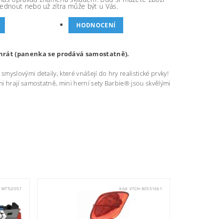
ednout nebo už zítra může být u Vás.
HODNOCENÍ
 hrát (panenka se prodává samostatně).
yslovými detaily, které vnášejí do hry realistické prvky!
i hrají samostatně, mini herní sety Barbie® jsou skvělými
:
MTTL0057
Kód:
VTCH-80551661