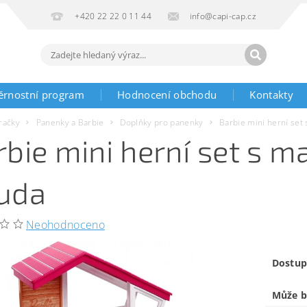
+420 22 22 0 11 44
info@capi-cap.cz
ěrnostní program
Hodnocení obchodu
Kontakty
račky
Panenky a Barbie
Doplňky pro panenky
Barbie mini herní set
rbie mini herní set s m
uda
Neohodnoceno
Dostup
Může b