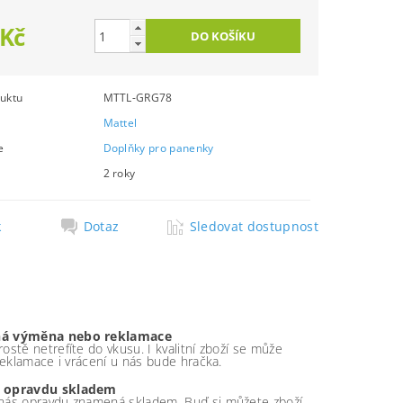
 Kč
uktu
MTTL-GRG78
Mattel
e
Doplňky pro panenky
2 roky
k
Dotaz
Sledovat dostupnost
á výměna nebo reklamace
ostě netrefíte do vkusu. I kvalitní zboží se může
 reklamace i vrácení u nás bude hračka.
 opravdu skladem
nás opravdu znamená skladem. Buď si můžete zboží