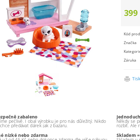
399
Kód prod
Značka
Kategori
Záruka
Tis
ezpečně zabaleno
Jednoduch
íme pečlivě. I obal výrobku je pro nás důležitý. Nikdo
Někdy se pr
chce předávat dárek jak z bazaru.
rozbít. Ale
é nízké nebo zdarma
Skladem =
 už od 45 Kč nebo dokonce zdarma dle výše nákupu -
Skladem u 