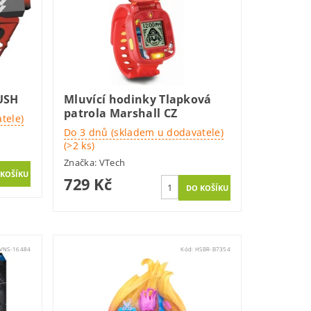
USH
Mluvící hodinky Tlapková
patrola Marshall CZ
tele)
Do 3 dnů (skladem u dodavatele)
(>2 ks)
Značka:
VTech
729 Kč
VNS-16484
Kód:
HSBR-B7354