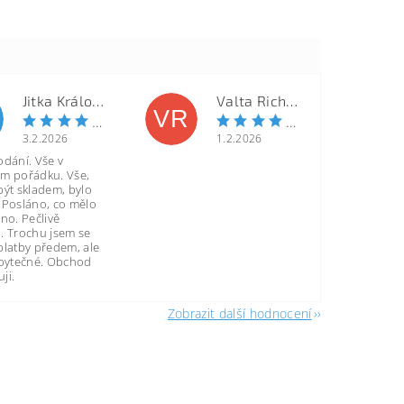
Jitka Královcová
Valta Richard
VR
3.2.2026
1.2.2026
odání. Vše v
m pořádku. Vše,
být skladem, bylo
 Posláno, co mělo
no. Pečlivě
. Trochu jsem se
platby předem, ale
zbytečné. Obchod
ji.
Zobrazit další hodnocení