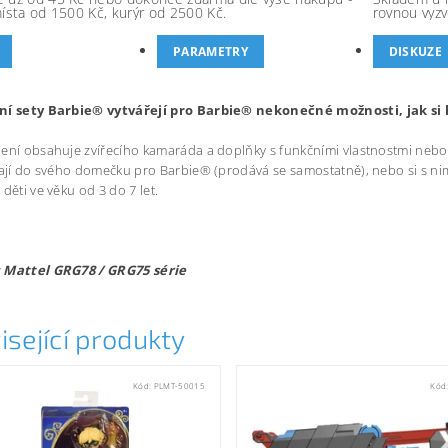
místa od 1500 Kč, kurýr od 2500 Kč.
rovnou vyzv
PARAMETRY
DISKUZE
ní sety Barbie® vytvářejí pro Barbie® nekonečné možnosti, jak si
ení obsahuje zvířecího kamaráda a doplňky s funkčními vlastnostmi nebo sm
dají do svého domečku pro Barbie® (prodává se samostatně), nebo si s nim
 děti ve věku od 3 do 7 let.
 Mattel GRG78 / GRG75 série
isející produkty
Kód:
PLMT-50015
Kód