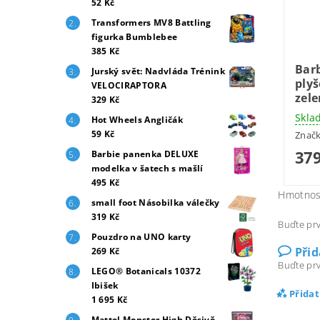
52 Kč
Transformers MV8 Battling
figurka Bumblebee
385 Kč
Bar
Jurský svět: Nadvláda Trénink
plyš
VELOCIRAPTORA
zel
329 Kč
Skla
Hot Wheels Angličák
59 Kč
Znač
379
Barbie panenka DELUXE
modelka v šatech s mašlí
495 Kč
Hmotnos
small foot Násobilka válečky
319 Kč
Buďte prv
Pouzdro na UNO karty
Při
269 Kč
Buďte prv
LEGO® Botanicals 10372
Ibišek
Přida
1 695 Kč
Mattel Monster High Děsivě