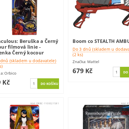
aculous: Beruška a Černý
Boom co STEALTH AMB
ur filmová linie -
Do 3 dnů (skladem u dodava
enka Černý kocour
(2 ks)
 dnů (skladem u dodavatele)
Značka:
Mattel
s)
679 Kč
ka:
Orbico
 Kč
Kód:
ORBC-1100021581
Kód:
R