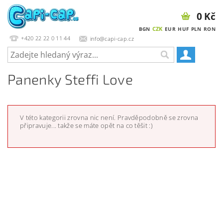
0 Kč
CZK
BGN
EUR
HUF
PLN
RON
+420 22 22 0 11 44
info@capi-cap.cz
Panenky Steffi Love
V této kategorii zrovna nic není. Pravděpodobně se zrovna
připravuje... takže se máte opět na co těšit :)