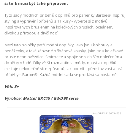
šatník musí být také připraven.
Tyto sady módních příběhů doplňků pro panenky Barbie® inspirují
styling a vyprávění příběhů s 11 kusy - vyberte si z motivů
inspirovaných bruslením na kolečkových bruslích, oceánem,
divokou přírodou a dívčí nocí.
Mezi tyto položky patří módní doplňky, jako jsou klobouky a
peněženky, a také zábavné příběhové kousky, jako jsou kolečkové
brusle nebo hvězdice. Smíchejte a spojte se s dalším oblečením a
doplňky v řadě. Díky větší rozmanitosti módy, obuvi a doplňků
existuje nekonečně více způsobů, jak podnítit představivost a hrát
příběhy s Barbie®! Každá módní sada se prodává samostatně.
Věk: 3+
Výrobce: Mattel GRC15
/ GWD98 série
Kód:
ORBC-1100034553