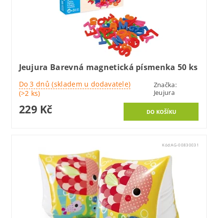
Jeujura Barevná magnetická písmenka 50 ks
Do 3 dnů (skladem u dodavatele)
Značka:
Jeujura
(>2 ks)
229 Kč
Kód:
AG-00830031