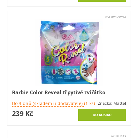
Kód:
MTTL-GTT10
Barbie Color Reveal třpytivé zvířátko
Do 3 dnů (skladem u dodavatele)
(1 ks)
Značka:
Mattel
239 Kč
Kód:
KL1675