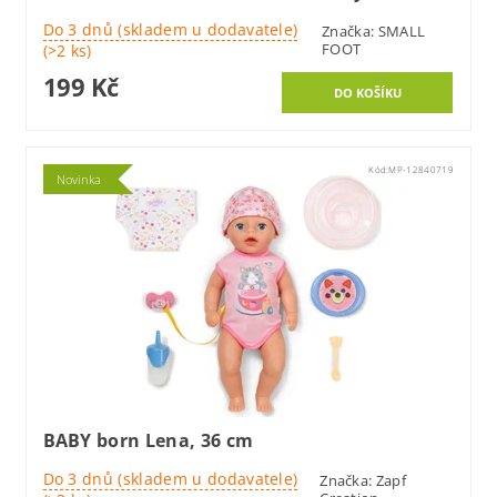
Do 3 dnů (skladem u dodavatele)
Značka:
SMALL
FOOT
(>2 ks)
199 Kč
Kód:
MP-12840719
Novinka
BABY born Lena, 36 cm
Do 3 dnů (skladem u dodavatele)
Značka:
Zapf