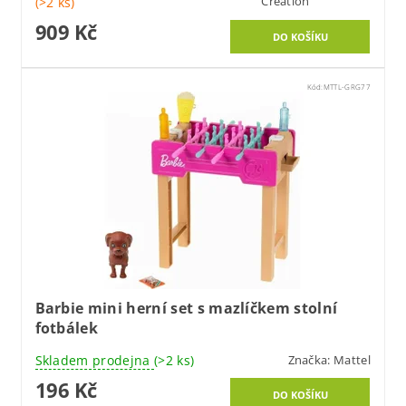
Creation
(>2 ks)
909 Kč
Kód:
MTTL-GRG77
Barbie mini herní set s mazlíčkem stolní
fotbálek
Skladem prodejna
(>2 ks)
Značka:
Mattel
196 Kč