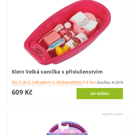
Klein Velká vanička s příslušenstvím
Do 3 dnů (skladem u dodavatele)
(>2 ks)
Značka:
KLEIN
609 Kč
Kód:
MTTL-HKR35