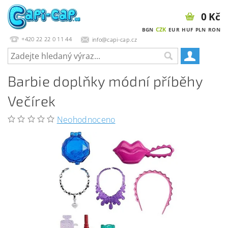
0 Kč
CZK
BGN
EUR
HUF
PLN
RON
+420 22 22 0 11 44
info@capi-cap.cz
Barbie doplňky módní příběhy
Večírek
Neohodnoceno