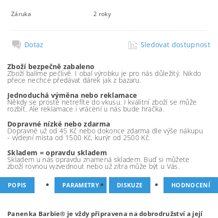
Záruka
2 roky
Dotaz
Sledovat dostupnost
Zboží bezpečně zabaleno
Zboží balíme pečlivě. I obal výrobku je pro nás důležitý. Nikdo
přece nechce předávat dárek jak z bazaru.
Jednoduchá výměna nebo reklamace
Někdy se prostě netrefíte do vkusu. I kvalitní zboží se může
rozbít. Ale reklamace i vrácení u nás bude hračka.
Dopravné nízké nebo zdarma
Dopravné už od 45 Kč nebo dokonce zdarma dle výše nákupu
- výdejní místa od 1500 Kč, kurýr od 2500 Kč.
Skladem = opravdu skladem
Skladem u nás opravdu znamená skladem. Buď si můžete
zboží rovnou vyzvednout nebo už zítra může být u Vás.
POPIS
PARAMETRY
DISKUZE
HODNOCENÍ
Panenka Barbie® je vždy připravena na dobrodružství a její