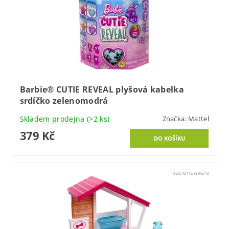
Barbie® CUTIE REVEAL plyšová kabelka
srdíčko zelenomodrá
Skladem prodejna
(>2 ks)
Značka:
Mattel
379 Kč
Kód:
MTTL-GRG78