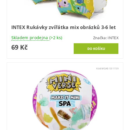
INTEX Rukávky zvířátka mix obrázků 3-6 let
Skladem prodejna
(>2 ks)
Značka:
INTEX
69 Kč
Kód:
MGAE-531159