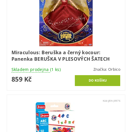
Miraculous: Beruška a černý kocour:
Panenka BERUŠKA V PLESOVÝCH ŠATECH
Skladem prodejna
(1 ks)
Značka:
Orbico
859 Kč
Kód:
JJRA-J8976