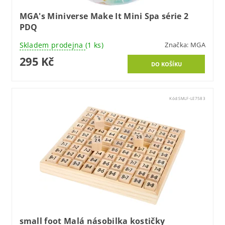
MGA's Miniverse Make It Mini Spa série 2
PDQ
Skladem prodejna
(1 ks)
Značka:
MGA
295 Kč
Kód:
SMLF-LE7583
small foot Malá násobilka kostičky