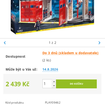
1
z 2
Do 3 dnů (skladem u dodavatele)
Dostupnost
(2 ks)
Může být u Vás už:
14.8.2026
2 439 Kč
Kód produktu
PLAY09462