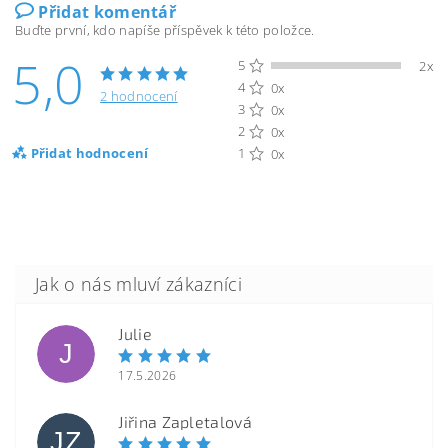
Přidat komentář
Buďte první, kdo napíše příspěvek k této položce.
5,0
5
2x
4
0x
2 hodnocení
3
0x
2
0x
Přidat hodnocení
1
0x
Julie
J
17.5.2026
Jiřina Zapletalová
JZ