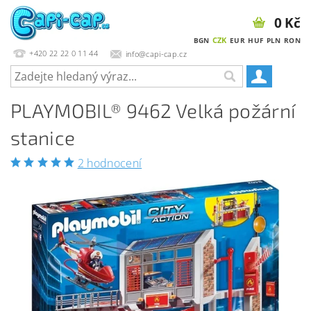
0 Kč
CZK
BGN
EUR
HUF
PLN
RON
+420 22 22 0 11 44
info@capi-cap.cz
PLAYMOBIL® 9462 Velká požární
stanice
2 hodnocení