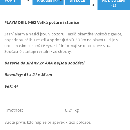
POPIS
PARAMETRY
DISKUZE
HODNOCENÍ
(2)
PLAYMOBIL 9462 Velká požární stanice
Zazní alarm a hasiči jsou v pozoru. Hasiči okamžitě vyskočí z gauče,
popadnou přilbu ze zdi a sprintují dolů. "Dům na hlavní ulici je v
ohni, musíme okamžitě vyrazit!" Informují se o nouzové situaci.
Současně startuje i vrtulník ze střechy.
Baterie do sirény 2x AAA nejsou součástí.
Rozměry: 61 x 21 x 36 cm
Věk: 4+
Hmotnost
0.21 kg
Buďte první, kdo napíše příspěvek k této položce.