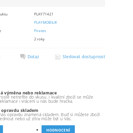
uktu
PLAY71421
PLAYMOBIL®
e
Pirates
2 roky
k
Dotaz
Sledovat dostupnost
á výměna nebo reklamace
ostě netrefíte do vkusu. I kvalitní zboží se může
 reklamace i vrácení u nás bude hračka.
 opravdu skladem
nás opravdu znamená skladem. Buď si můžete zboží
ednout nebo už zítra může být u Vás.
HODNOCENÍ