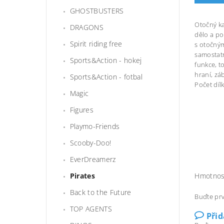
GHOSTBUSTERS
Otočný ka
DRAGONS
dělo a po
Spirit riding free
s otočným
samostatn
Sports&Action - hokej
funkce, t
hraní, zá
Sports&Action - fotbal
Počet dílk
Magic
Figures
Playmo-Friends
Scooby-Doo!
EverDreamerz
Hmotnos
Pirates
Back to the Future
Buďte prv
TOP AGENTS
Při