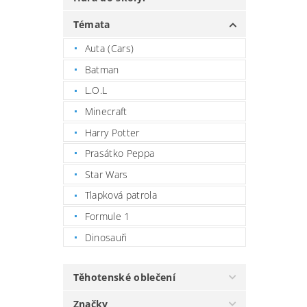
Témata
Auta (Cars)
Batman
L.O.L
Minecraft
Harry Potter
Prasátko Peppa
Star Wars
Tlapková patrola
Formule 1
Dinosauři
Těhotenské oblečení
Značky