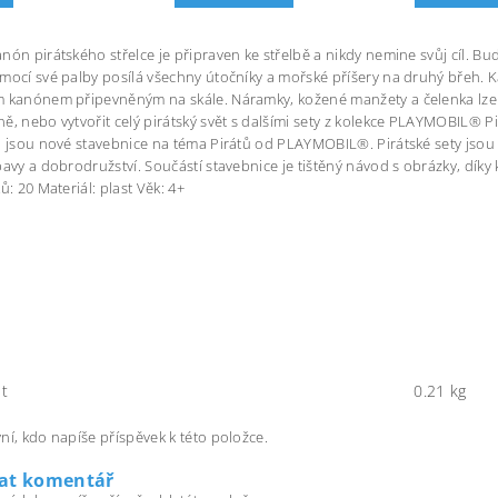
nón pirátského střelce je připraven ke střelbě a nikdy nemine svůj cíl. Bu
mocí své palby posílá všechny útočníky a mořské příšery na druhý břeh. Ka
 kanónem připevněným na skále. Náramky, kožené manžety a čelenka lze z
ě, nebo vytvořit celý pirátský svět s dalšími sety z kolekce PLAYMOBIL® Pir
o jsou nové stavebnice na téma Pirátů od PLAYMOBIL®. Pirátské sety jsou 
bavy a dobrodružství. Součástí stavebnice je tištěný návod s obrázky, díky
ů: 20 Materiál: plast Věk: 4+
t
0.21 kg
ní, kdo napíše příspěvek k této položce.
dat komentář