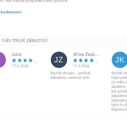
ní, kdo napíše příspěvek k této položce.
t hodnocení
Julie
Jiřina Zapletalová
JZ
JK
17.5.2026
17.3.2026
Rychle dosani, , pečlivě
Rychlé d
zabaleno, velikost sedí.
naprosté
co mělo 
skladem.
být poslá
zabaleno
obávala 
bylo to 
doporuču