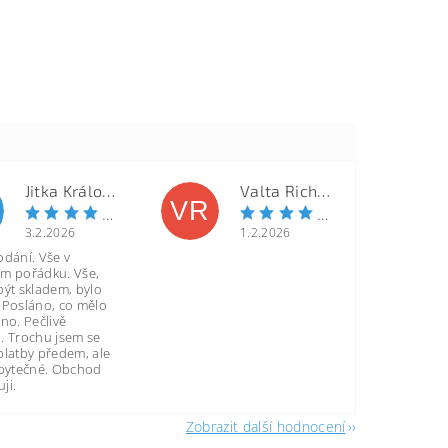
Jitka Královcová
Valta Richard
VR
3.2.2026
1.2.2026
odání. Vše v
m pořádku. Vše,
být skladem, bylo
 Posláno, co mělo
no. Pečlivě
. Trochu jsem se
platby předem, ale
zbytečné. Obchod
ji.
Zobrazit další hodnocení