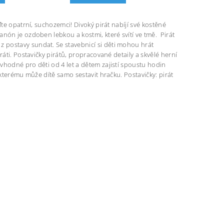
ďte opatrní, suchozemci! Divoký pirát nabíjí své kostěné
nón je ozdoben lebkou a kostmi, které svítí ve tmě. Pirát
 postavy sundat. Se stavebnicí si děti mohou hrát
áti. Postavičky pirátů, propracované detaily a skvělé herní
vhodné pro děti od 4 let a dětem zajistí spoustu hodin
 kterému může dítě samo sestavit hračku. Postavičky: pirát