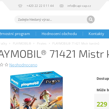
+420 22 22 0 11 44
info@capi-cap.cz
ěrnostní program
Hodnocení obchodu
Kontakty
račky
PLAYMOBIL®
Pirates
PLAYMOBIL® 71421 Mistr kanónů
AYMOBIL® 71421 Mistr
Neohodnoceno
Dostup
Může b
229