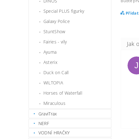
Buďte prv
DINOS
Special PLUS figurky
Přida
Galaxy Police
StuntShow
Fairies - víly
Ayuma
Asterix
J
Duck on Call
WILTOPIA
Horses of Waterfall
Miraculous
GraviTrax
NERF
VODNÍ HRAČKY