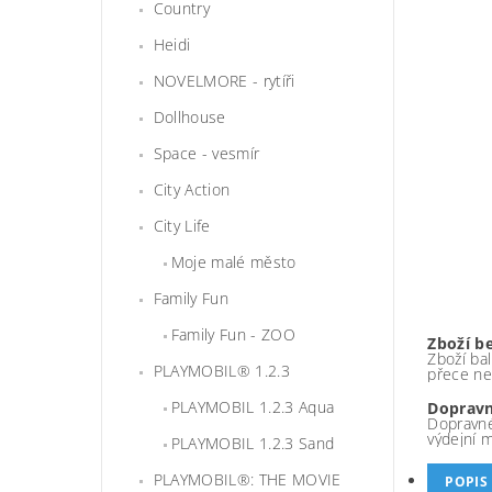
Country
Heidi
NOVELMORE - rytíři
Dollhouse
Space - vesmír
City Action
City Life
Moje malé město
Family Fun
Family Fun - ZOO
Zboží b
Zboží bal
PLAYMOBIL® 1.2.3
přece ne
PLAYMOBIL 1.2.3 Aqua
Dopravn
Dopravné
výdejní 
PLAYMOBIL 1.2.3 Sand
PLAYMOBIL®: THE MOVIE
POPIS