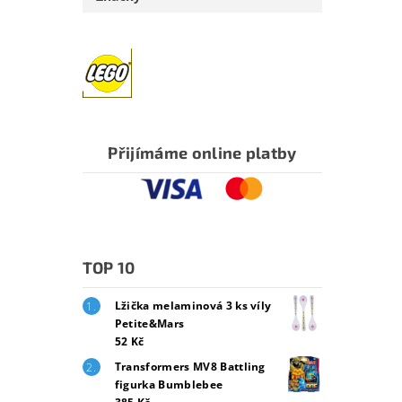
Přijímáme online platby
TOP 10
Lžička melaminová 3 ks víly
Petite&Mars
52 Kč
Transformers MV8 Battling
figurka Bumblebee