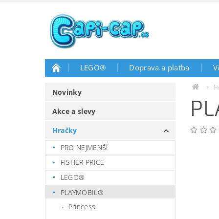
LEGO®
Doprava a platba
V
H
Novinky
PL
Akce a slevy
Hračky
PRO NEJMENŠÍ
FISHER PRICE
LEGO®
PLAYMOBIL®
Princess