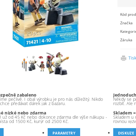
Kód prod
Značka
Kategori
Záruka
Tis
ezpečně zabaleno
Jednoduch
íme pečlivě. I obal výrobku je pro nás důležitý. Nikdo
Někdy se pr
chce předávat dárek jak z bazaru.
rozbít. Ale
é nízké nebo zdarma
Skladem =
 už od 45 Kč nebo dokonce zdarma dle výše nákupu -
Skladem u 
místa od 1500 Kč, kurýr od 2500 Kč.
rovnou vyzv
PARAMETRY
DISKUZE