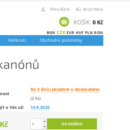
PŘIHLÁŠENÍ
REGISTRACE
KOŠÍK:
0 Kč
CZK
BGN
EUR
HUF
PLN
RON
Velikosti
Obchodní podmínky
 kanónů
Do 3 dnů (skladem u dodavatele)
nost
(2 ks)
ýt u Vás už:
14.8.2026
 Kč