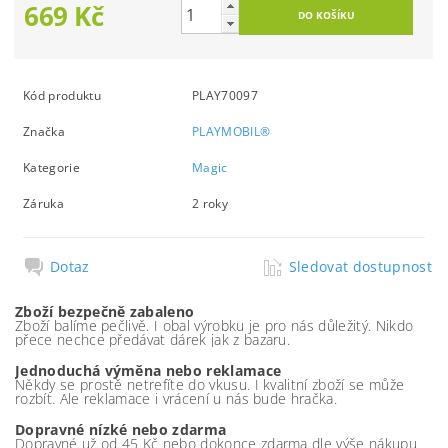
669 Kč
Kód produktu
PLAY70097
Značka
PLAYMOBIL®
Kategorie
Magic
Záruka
2 roky
Dotaz
Sledovat dostupnost
Zboží bezpečně zabaleno
Zboží balíme pečlivě. I obal výrobku je pro nás důležitý. Nikdo
přece nechce předávat dárek jak z bazaru.
Jednoduchá výměna nebo reklamace
Někdy se prostě netrefíte do vkusu. I kvalitní zboží se může
rozbít. Ale reklamace i vrácení u nás bude hračka.
Dopravné nízké nebo zdarma
Dopravné už od 45 Kč nebo dokonce zdarma dle výše nákupu