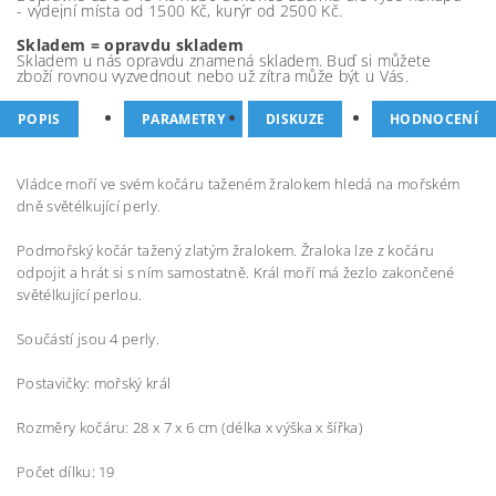
- výdejní místa od 1500 Kč, kurýr od 2500 Kč.
Skladem = opravdu skladem
Skladem u nás opravdu znamená skladem. Buď si můžete
zboží rovnou vyzvednout nebo už zítra může být u Vás.
POPIS
PARAMETRY
DISKUZE
HODNOCENÍ
Vládce moří ve svém kočáru taženém žralokem hledá na mořském
dně světélkující perly.
Podmořský kočár tažený zlatým žralokem. Žraloka lze z kočáru
odpojit a hrát si s ním samostatně. Král moří má žezlo zakončené
světélkující perlou.
Součástí jsou 4 perly.
Postavičky: mořský král
Rozměry kočáru: 28 x 7 x 6 cm (délka x výška x šířka)
Počet dílku: 19