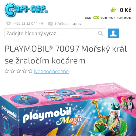
0 Kč
CZK
BGN
EUR
HUF
PLN
RON
+420 22 22 0 11 44
info@capi-cap.cz
PLAYMOBIL® 70097 Mořský král
se žraločím kočárem
Neohodnoceno