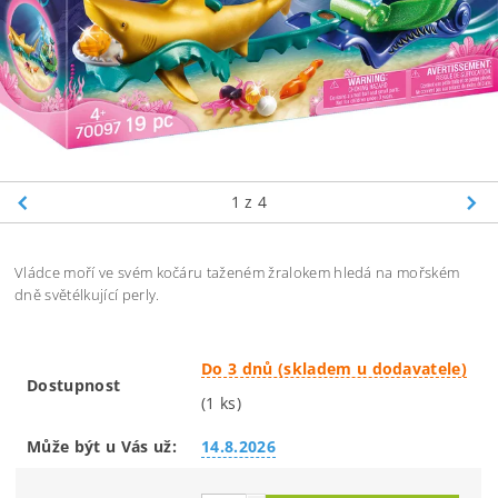
1
z 4
Vládce moří ve svém kočáru taženém žralokem hledá na mořském
dně světélkující perly.
Do 3 dnů (skladem u dodavatele)
Dostupnost
(1 ks)
Může být u Vás už:
14.8.2026