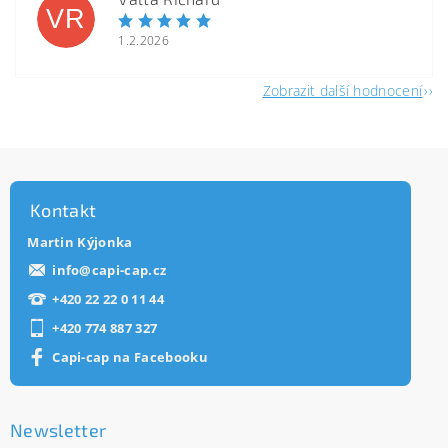
VR
1.2.2026
Zobrazit další hodnocení
Kontakt
Martin Kýjonka
info
@
capi-cap.cz
+420 22 22 0 11 44
+420 774 887 327
Capi-cap na Facebooku
Newsletter