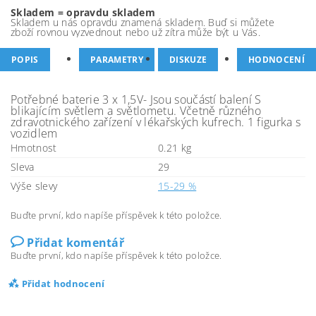
Skladem = opravdu skladem
Skladem u nás opravdu znamená skladem. Buď si můžete
zboží rovnou vyzvednout nebo už zítra může být u Vás.
POPIS
PARAMETRY
DISKUZE
HODNOCENÍ
Potřebné baterie 3 x 1,5V- Jsou součástí balení S
blikajícím světlem a světlometu. Včetně různého
zdravotnického zařízení v lékařských kufrech. 1 figurka s
vozidlem
Hmotnost
0.21 kg
Sleva
29
Výše slevy
15-29 %
Buďte první, kdo napíše příspěvek k této položce.
Přidat komentář
Buďte první, kdo napíše příspěvek k této položce.
Přidat hodnocení