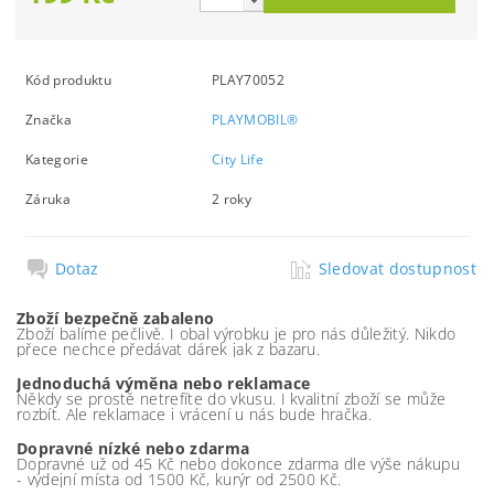
Kód produktu
PLAY70052
Značka
PLAYMOBIL®
Kategorie
City Life
Záruka
2 roky
Dotaz
Sledovat dostupnost
Zboží bezpečně zabaleno
Zboží balíme pečlivě. I obal výrobku je pro nás důležitý. Nikdo
přece nechce předávat dárek jak z bazaru.
Jednoduchá výměna nebo reklamace
Někdy se prostě netrefíte do vkusu. I kvalitní zboží se může
rozbít. Ale reklamace i vrácení u nás bude hračka.
Dopravné nízké nebo zdarma
Dopravné už od 45 Kč nebo dokonce zdarma dle výše nákupu
- výdejní místa od 1500 Kč, kurýr od 2500 Kč.