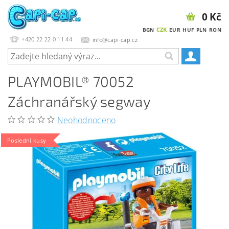
0 Kč
CZK
BGN
EUR
HUF
PLN
RON
+420 22 22 0 11 44
info@capi-cap.cz
PLAYMOBIL® 70052
Záchranářský segway
Neohodnoceno
Poslední kusy