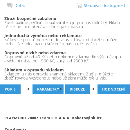
Dotaz
Sledovat dostupnost
Zboží bezpečně zabaleno
Zboží balíme pečlivě. I obal výrobku je pro nás důležitý. Nikdo
přece nechce předávat dárek jak z bazaru.
Jednoduchá výměna nebo reklamace
Někdy se prostě netrefíte do vkusu. I kvalitní zboží se může
rozbít. Ale reklamace i vrácení u nás bude hračka.
Dopravné nízké nebo zdarma
Dopravné už od 45 Kč nebo dokonce zdarma dle výše nákupu
- výdejní místa od 1500 Kč, kurýr od 2500 Kč.
Skladem = opravdu skladem
Skladem u nás opravdu znamená skladem. Buď si můžete
zboží rovnou vyzvednout nebo už zítra může být u Vás.
POPIS
PARAMETRY
DISKUZE
HODNOCENÍ
PLAYMOBIL 70007 Team S.H.A.R.K. Raketový skútr
Top Agents