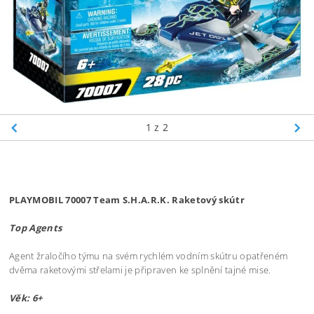
1
z 2
PLAYMOBIL 70007 Team S.H.A.R.K. Raketový skútr
Top Agents
Agent žraločího týmu na svém rychlém vodním skútru opatřeném
dvěma raketovými střelami je připraven ke splnění tajné mise.
Věk: 6+