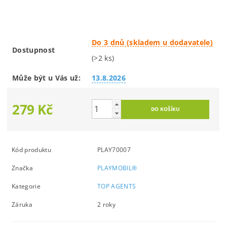
Do 3 dnů (skladem u dodavatele)
Dostupnost
(>2 ks)
Může být u Vás už:
13.8.2026
279 Kč
Kód produktu
PLAY70007
Značka
PLAYMOBIL®
Kategorie
TOP AGENTS
Záruka
2 roky