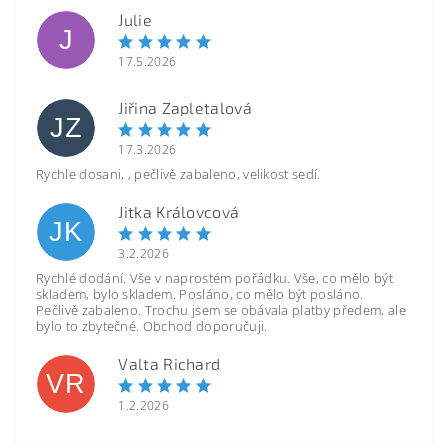
Julie
J
17.5.2026
Jiřina Zapletalová
JZ
17.3.2026
Rychle dosani, , pečlivě zabaleno, velikost sedí.
Jitka Královcová
JK
3.2.2026
Rychlé dodání. Vše v naprostém pořádku. Vše, co mělo být
skladem, bylo skladem. Posláno, co mělo být posláno.
Pečlivě zabaleno. Trochu jsem se obávala platby předem, ale
bylo to zbytečné. Obchod doporučuji.
Valta Richard
VR
1.2.2026