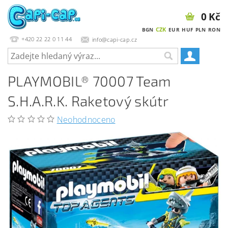
0 Kč
CZK
BGN
EUR
HUF
PLN
RON
+420 22 22 0 11 44
info@capi-cap.cz
PLAYMOBIL® 70007 Team
S.H.A.R.K. Raketový skútr
Neohodnoceno