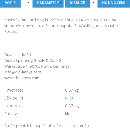
POPIS
PARAMETRY
DISKUZE
HODNOCENÍ
Kovové auto Ford Anglia 1959 v měřítku 1:24, velikost 19 cm. Na
volnoběh, otevírací dveře, kufr, kapota. Součástí figurka Harryho
Pottera.
Dovozce do EU
Dickie Spielzeug GmbH & Co. KG
Werkstraße 1, 90765 Fürth, Germany
info@dickietoys.com
www.dickietoys.com
Hmotnost
0.67 kg
Věk od (?)
8 let
Hmotnost
0.67 kg
Pohlaví
kluci
Buďte první, kdo napíše příspěvek k této položce.