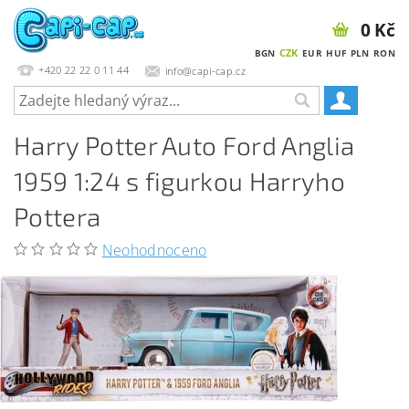
0 Kč
CZK
BGN
EUR
HUF
PLN
RON
+420 22 22 0 11 44
info@capi-cap.cz
Harry Potter Auto Ford Anglia
1959 1:24 s figurkou Harryho
Pottera
Neohodnoceno