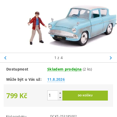
1
z 4
Dostupnost
Skladem prodejna
(2 ks)
Může být u Vás už:
11.8.2026
799 Kč
Kód produktu
DCKT-253185002