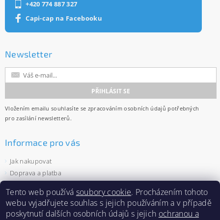
+420 774 887 327
Capi-cap na Facebooku
Newsletter
Vložením emailu souhlasíte se
zpracováním osobních údajů
potřebných
pro zasílání newsletterů.
Informace pro vás
Jak nakupovat
Doprava a platba
Obchodní podmínky
Tento web používá
soubory cookie
. Procházením tohoto
Ochrana osobních údajů
webu vyjadřujete souhlas s jejich používáním a v případě
Velkoobchod
poskytnutí dalších osobních údajů s jejich
ochranou a