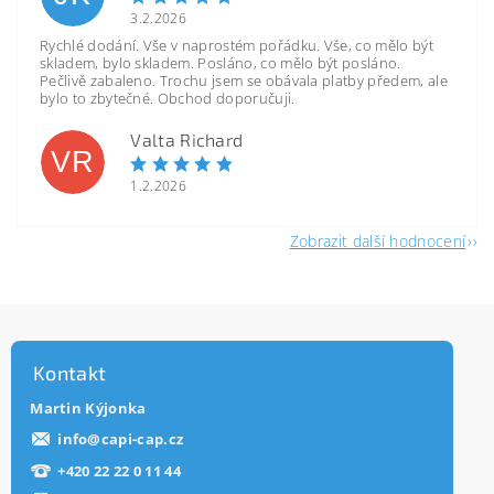
3.2.2026
Rychlé dodání. Vše v naprostém pořádku. Vše, co mělo být
skladem, bylo skladem. Posláno, co mělo být posláno.
Pečlivě zabaleno. Trochu jsem se obávala platby předem, ale
bylo to zbytečné. Obchod doporučuji.
Valta Richard
VR
1.2.2026
Zobrazit další hodnocení
Kontakt
Martin Kýjonka
info
@
capi-cap.cz
+420 22 22 0 11 44