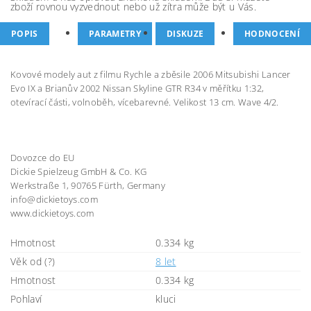
zboží rovnou vyzvednout nebo už zítra může být u Vás.
POPIS
PARAMETRY
DISKUZE
HODNOCENÍ
Kovové modely aut z filmu Rychle a zběsile 2006 Mitsubishi Lancer
Evo IX a Brianův 2002 Nissan Skyline GTR R34 v měřítku 1:32,
otevírací části, volnoběh, vícebarevné. Velikost 13 cm. Wave 4/2.
Dovozce do EU
Dickie Spielzeug GmbH & Co. KG
Werkstraße 1, 90765 Fürth, Germany
info@dickietoys.com
www.dickietoys.com
Hmotnost
0.334 kg
Věk od (?)
8 let
Hmotnost
0.334 kg
Pohlaví
kluci