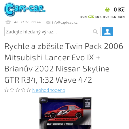
0 Kč
CZK
BGN
EUR
HUF
PLN
RON
+420 22 22 0 11 44
info@capi-cap.cz
Rychle a zběsile Twin Pack 2006
Mitsubishi Lancer Evo IX +
Brianův 2002 Nissan Skyline
GTR R34, 1:32 Wave 4/2
Neohodnoceno