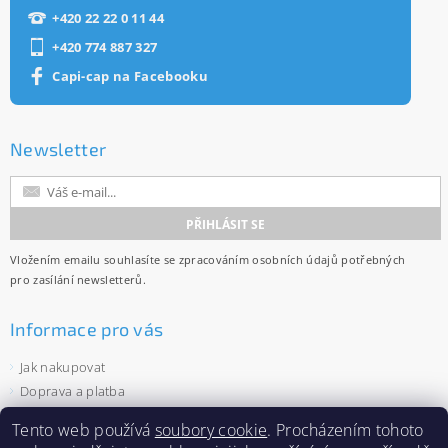
+420 22 22 0 11 44
+420 774 887 327
Capi-cap na Facebooku
Newsletter
Vložením emailu souhlasíte se
zpracováním osobních údajů
potřebných
pro zasílání newsletterů.
Informace pro vás
Jak nakupovat
Doprava a platba
Obchodní podmínky
Tento web používá
soubory cookie
. Procházením tohoto
Ochrana osobních údajů