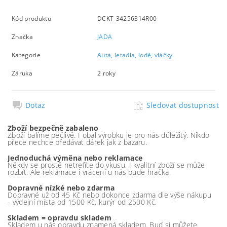
Kód produktu
DCKT-34256314R00
Značka
JADA
Kategorie
Auta, letadla, lodě, vláčky
Záruka
2 roky
Dotaz
Sledovat dostupnost
Zboží bezpečně zabaleno
Zboží balíme pečlivě. I obal výrobku je pro nás důležitý. Nikdo
přece nechce předávat dárek jak z bazaru.
Jednoduchá výměna nebo reklamace
Někdy se prostě netrefíte do vkusu. I kvalitní zboží se může
rozbít. Ale reklamace i vrácení u nás bude hračka.
Dopravné nízké nebo zdarma
Dopravné už od 45 Kč nebo dokonce zdarma dle výše nákupu
- výdejní místa od 1500 Kč, kurýr od 2500 Kč.
Skladem = opravdu skladem
Skladem u nás opravdu znamená skladem. Buď si můžete