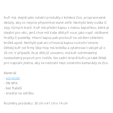
Kufr má, stejně jako ostatní produkty z kolekce Zoo, propracované
detaily, aby co nejvíce připomínal dané zvíře. Nechybí tedy ouška či
zipy různych tvarů. Kufr má přední kapsu s malou kapsičkou, která je
ideální pro věci, jenž chce mít Vaše dítě při ruce, jako např. oblíbené
hračky či pastelky. Hlavní kapsa pak poslouží na uložení oblečení,
knížek apod. Nechybí pak ani sí'tovaná kapsa na boční strane.
Dětský kufr od firmy Skip Hop má kolečka a vytahovací rukojeť až o
33 cm. V případě, že je dítě již unaveno, má kufr odnímatelný
nastavitelný popruh pro rodiče. Na zadní straně kufru je také štítek
pro napsání jména, aby se neztratil mezi ostatními kamarády ze Zoo.
Materiál
-
polyester
- 0% BPA
- bez ftalátů
- snadný na údržbu
Rozměry produktu: 30 cm x 41 cm x 14 cm