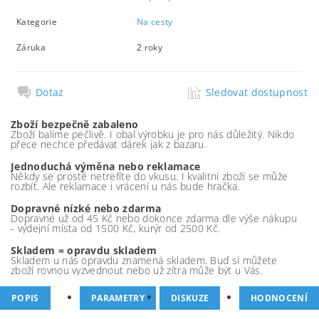
Kategorie
Na cesty
Záruka
2 roky
Dotaz
Sledovat dostupnost
Zboží bezpečně zabaleno
Zboží balíme pečlivě. I obal výrobku je pro nás důležitý. Nikdo
přece nechce předávat dárek jak z bazaru.
Jednoduchá výměna nebo reklamace
Někdy se prostě netrefíte do vkusu. I kvalitní zboží se může
rozbít. Ale reklamace i vrácení u nás bude hračka.
Dopravné nízké nebo zdarma
Dopravné už od 45 Kč nebo dokonce zdarma dle výše nákupu
- výdejní místa od 1500 Kč, kurýr od 2500 Kč.
Skladem = opravdu skladem
Skladem u nás opravdu znamená skladem. Buď si můžete
zboží rovnou vyzvednout nebo už zítra může být u Vás.
POPIS
PARAMETRY
DISKUZE
HODNOCENÍ