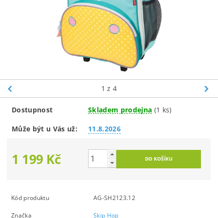
1
z 4
Dostupnost
Skladem prodejna
(1 ks)
Může být u Vás už:
11.8.2026
1 199 Kč
Kód produktu
AG-SH2123.12
Značka
Skip Hop