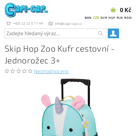
0 Kč
CZK
BGN
EUR
HUF
PLN
RON
+420 22 22 0 11 44
info@capi-cap.cz
Skip Hop Zoo Kufr cestovní -
Jednorožec 3+
Neohodnoceno