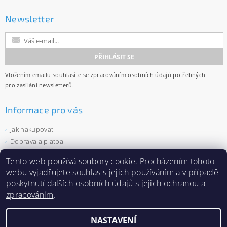
Newsletter
Vložením emailu souhlasíte se
zpracováním osobních údajů
potřebných
pro zasílání newsletterů.
Informace pro vás
Jak nakupovat
Doprava a platba
Obchodní podmínky
Tento web používá
soubory cookie
. Procházením tohoto
Ochrana osobních údajů
webu vyjadřujete souhlas s jejich používáním a v případě
Velkoobchod
poskytnutí dalších osobních údajů s jejich
ochranou a
Zásady používání souborů cookies
zpracováním
.
NASTAVENÍ