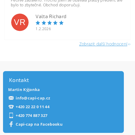
Pečlivě zabaleno. Trochu jsem se obávala platby předem, ale
bylo to zbytečné. Obchod doporučuji.
Valta Richard
VR
1.2.2026
Zobrazit další hodnocení
Kontakt
Martin Kýjonka
info
@
capi-cap.cz
+420 22 22 0 11 44
+420 774 887 327
Capi-cap na Facebooku