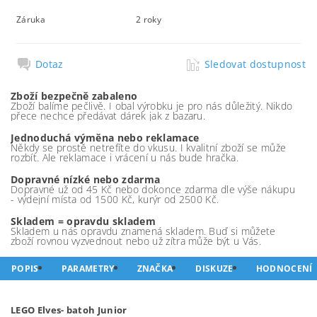
Záruka
2 roky
Dotaz
Sledovat dostupnost
Zboží bezpečně zabaleno
Zboží balíme pečlivě. I obal výrobku je pro nás důležitý. Nikdo
přece nechce předávat dárek jak z bazaru.
Jednoduchá výměna nebo reklamace
Někdy se prostě netrefíte do vkusu. I kvalitní zboží se může
rozbít. Ale reklamace i vrácení u nás bude hračka.
Dopravné nízké nebo zdarma
Dopravné už od 45 Kč nebo dokonce zdarma dle výše nákupu
- výdejní místa od 1500 Kč, kurýr od 2500 Kč.
Skladem = opravdu skladem
Skladem u nás opravdu znamená skladem. Buď si můžete
zboží rovnou vyzvednout nebo už zítra může být u Vás.
POPIS
PARAMETRY
ZNAČKA
DISKUZE
HODNOCENÍ
LEGO Elves- batoh Junior