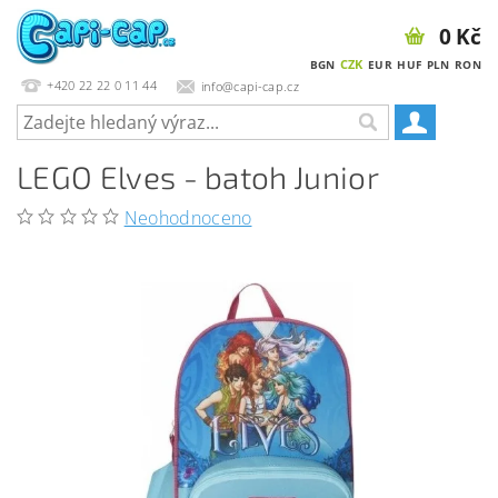
0 Kč
CZK
BGN
EUR
HUF
PLN
RON
+420 22 22 0 11 44
info@capi-cap.cz
LEGO Elves - batoh Junior
Neohodnoceno