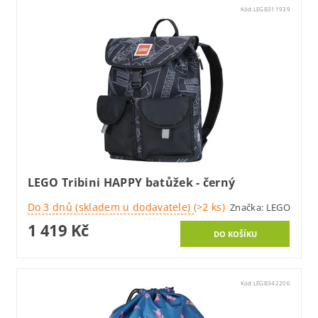
Kód:
LEGB311939
LEGO Tribini HAPPY batůžek - černý
Do 3 dnů (skladem u dodavatele)
(>2 ks)
Značka:
LEGO
1 419 Kč
Kód:
LEGB342206