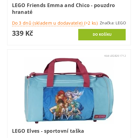
LEGO Friends Emma and Chico - pouzdro
hranaté
Do 3 dnů (skladem u dodavatele)
(>2 ks)
Značka:
LEGO
339 Kč
Kód:
LEGB261712
LEGO Elves - sportovní taška