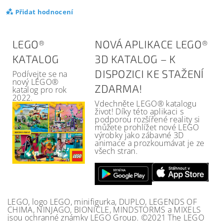
Přidat hodnocení
LEGO®
NOVÁ APLIKACE LEGO®
KATALOG
3D KATALOG – K
DISPOZICI KE STAŽENÍ
Podívejte se na
nový LEGO®
ZDARMA!
katalog pro rok
2022.
Vdechněte LEGO® katalogu
život! Díky této aplikaci s
podporou rozšířené reality si
můžete prohlížet nové LEGO
výrobky jako zábavné 3D
animace a prozkoumávat je ze
všech stran.
LEGO, logo LEGO, minifigurka, DUPLO, LEGENDS OF
CHIMA, NINJAGO, BIONICLE, MINDSTORMS a MIXELS
jsou ochranné známky LEGO Group. ©2021 The LEGO