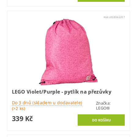
Kód:
LEGB342207
LEGO Violet/Purple - pytlík na přezůvky
Do 3 dnů (skladem u dodavatele)
Značka:
LEGO®
(>2 ks)
339 Kč