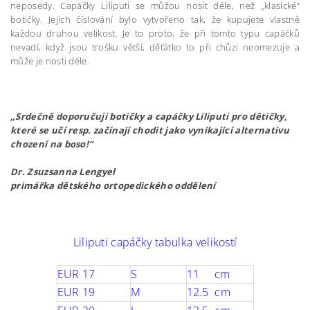
neposedy. Capáčky Liliputi se můžou nosit déle, než „klasické“
botičky. Jejich číslování bylo vytvořeno tak, že kupujete vlastně
každou druhou velikost. Je to proto, že při tomto typu capáčků
nevadí, když jsou trošku větší, děťátko to při chůzi neomezuje a
může je nosti déle.
„Srdečně doporučuji botičky a capáčky Liliputi pro dětičky,
které se učí resp. začínají chodit jako vynikající alternativu
chození na boso!“
Dr. Zsuzsanna Lengyel
primářka dětského ortopedického oddělení
Liliputi capáčky tabulka velikostí
EUR 17
S
11 cm
EUR 19
M
12.5 cm