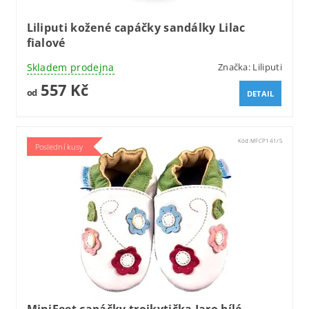
Liliputi kožené capáčky sandálky Lilac
fialové
Skladem prodejna
Značka:
Liliputi
557 Kč
od
DETAIL
Kód:
MFCP141/S
Poslední kusy
MiniFeet capáčky trojkytička Jaro bílé