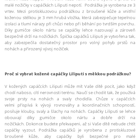
malé nožičky v capáčkách Liliputi nepotí. Podrážka je vyrobena ze 3
vrtev. Mezi protiskluzovou podrážkou z broušené kůže a vnitřní
koženou stélkou je 3 mm hrubá vložka, která zabezpečuje tepelnou
izolaci a tlumí nárazy při chůzi nebo při běhání po tvrdším povrchu.
Díky gumičce okolo nártu se capáčky lehce nazouvají a zároveň
bezpečně drží na nožičkách. Špička capáčků Liliputi je vytvořena tak,
aby zabezpečila dostatečný prostor pro volný pohyb prstů na
nohách a přirozený vývoj nožiček.
Proč si vybrat kožené capáčky Liliputi s měkkou podrážkou?
V kožených capáčcích Liliputi může mít Vaše dítě pocit, jako když
chodí naboso, cítí nerovnosti terénu. Naučí se chodit tak, že používá
svoje prsty na nohách a svaly chodidla. Chůze v capáčcích
velmi přispívá k vývoji rovnováhy a koordinačních schopností,
posiluje klouby, svaly a šlachy na nohách. Capáčky Liliputi se lehce
obouvají díky gumičce okolo nártu a dobře drží na
nožičkách. Dokonce budete překvapeni, až si Vaše dítě nebude chtít
capáčky vyzout. Podrážka capáčků je vyrobena z protiskluzové
broušené kůže, aby capáčky byli bezpečné pro malé