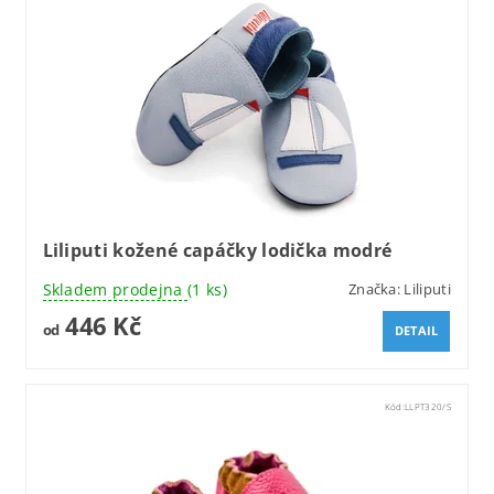
Liliputi kožené capáčky lodička modré
Skladem prodejna
(1 ks)
Značka:
Liliputi
446 Kč
od
DETAIL
Kód:
LLPT320/S