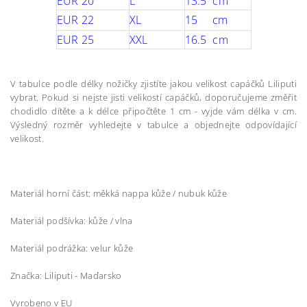
EUR 20
L
13.5 cm
EUR 22
XL
15 cm
EUR 25
XXL
16.5 cm
V tabulce podle délky nožičky zjistíte jakou velikost capáčků Liliputi
vybrat. Pokud si nejste jisti velikostí capáčků, doporučujeme změřit
chodidlo dítěte a k délce připočtěte 1 cm - vyjde vám délka v cm.
Výsledný rozměr vyhledejte v tabulce a objednejte odpovídající
velikost.
Materiál horní část: měkká nappa kůže / nubuk kůže
Materiál podšívka: kůže / vlna
Materiál podrážka: velur kůže
Značka: Liliputi - Maďarsko
Vyrobeno v EU