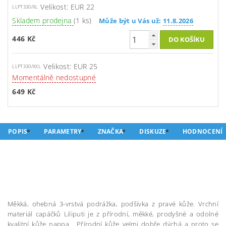
Velikost: EUR 22
LLPT330/XL
Skladem prodejna
(1 ks)
Může být u Vás už:
11.8.2026
446 Kč
Velikost: EUR 25
LLPT330/XXL
Momentálně nedostupné
649 Kč
POPIS
PARAMETRY
ZNAČKA
DISKUZE
HODNOCENÍ
Měkká, ohebná 3-vrstvá podrážka, podšívka z pravé kůže. Vrchní
materiál capáčků Liliputi je z přírodní, měkké, prodyšné a odolné
kvalitní kůže nappa. Přírodní kůže velmi dobře dýchá a proto se