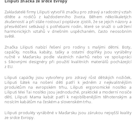
Liliputi značka ze srdce Evropy
Zakladatelé firmy Liliputi vytvořili značku pro zdravý a radostný vztah
dítěte a rodičů z každodenního života. Během několikaletých
zkušeností a pří stále rostoucí poptávce zjistili, že se jejich názory a
přesvědčení setkávají s potřebami rodin, které se snaží o udržení
harmonických vztahů v dnešním uspěchaném, často neosobním
světě.
Značka Liliputi nabízí řešení pro rodiny s malými dětmi. Boty,
capáčky, nosítka, kabáty, tašky a ostatní doplňky jsou vyráběny
ručně v Maďarsku podle vlastních návrhů nebo ve spolupráci
s šikovnými designéry při použití kvalitních materiálů pocházející
z EU.
Liliputi capáčky jsou vytvořeny pro zdravý růst dětských nožiček,
Liliputi šátek na nošení dětí patří k jedněm z nejkvalitnějším
produktům na evropském trhu, Liliputi ergonomické nosítko a
Liliputi Mei Tai nosítko jsou jednoduché, praktické a moderní nosiče
dětí, Liliputi Mama kabát patří k nejoblíbenějším těhotenským a
nosícím kabátům na českém a slovenském trhu.
Liliputi produkty vyráběné v Maďarsku jsou zárukou nejvyšší kvality
ze srdce Evropy.