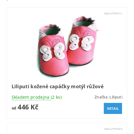
Kód:
LLPT301/L
Liliputi kožené capáčky motýl růžové
Skladem prodejna
(2 ks)
Značka:
Liliputi
446 Kč
od
DETAIL
Kód:
LLPT304/S