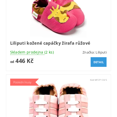
Liliputi kožené capáčky žirafa růžové
Skladem prodejna
(2 ks)
Značka:
Liliputi
446 Kč
od
DETAIL
Kód:
MFCP133/S
Poslední kusy