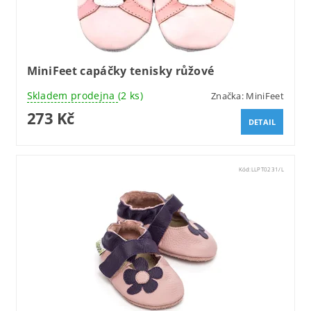
MiniFeet capáčky tenisky růžové
Skladem prodejna
(2 ks)
Značka:
MiniFeet
273 Kč
DETAIL
Kód:
LLPT0231/L