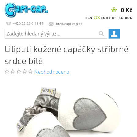
0 Kč
CZK
BGN
EUR
HUF
PLN
RON
+420 22 22 0 11 44
info@capi-cap.cz
Liliputi kožené capáčky stříbrné
srdce bílé
Neohodnoceno