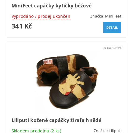
MiniFeet capáčky kytičky béžové
Vyprodáno / prodej ukončen
Značka:
MiniFeet
341 Kč
DETAIL
Kód:
LLPT319/S
Liliputi kožené capáčky žirafa hnědé
Skladem prodejna
(2 ks)
Značka:
Liliputi