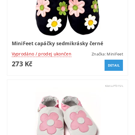
MiniFeet capáčky sedmikrásky černé
Vyprodáno / prodej ukončen
Značka:
MiniFeet
273 Kč
DETAIL
Kód:
LLPT315/L