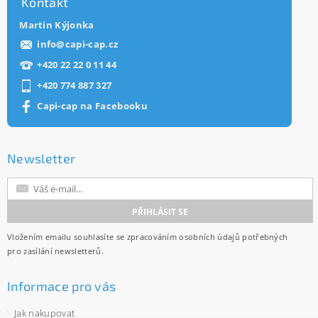
Kontakt
Martin Kýjonka
info
@
capi-cap.cz
+420 22 22 0 11 44
+420 774 887 327
Capi-cap na Facebooku
Newsletter
Vložením emailu souhlasíte se
zpracováním osobních údajů
potřebných
pro zasílání newsletterů.
Informace pro vás
Jak nakupovat