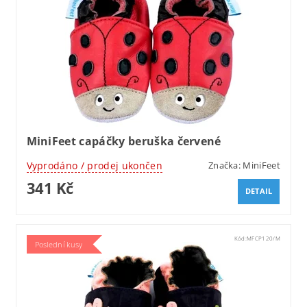
MiniFeet capáčky beruška červené
Vyprodáno / prodej ukončen
Značka:
MiniFeet
341 Kč
DETAIL
Kód:
MFCP120/M
Poslední kusy