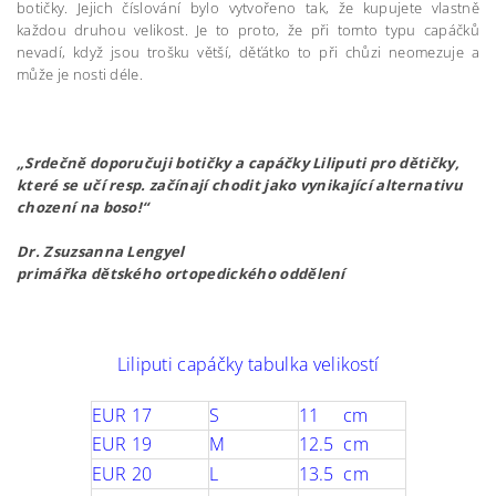
botičky. Jejich číslování bylo vytvořeno tak, že kupujete vlastně
každou druhou velikost. Je to proto, že při tomto typu capáčků
nevadí, když jsou trošku větší, děťátko to při chůzi neomezuje a
může je nosti déle.
„Srdečně doporučuji botičky a capáčky Liliputi pro dětičky,
které se učí resp. začínají chodit jako vynikající alternativu
chození na boso!“
Dr. Zsuzsanna Lengyel
primářka dětského ortopedického oddělení
Liliputi capáčky tabulka velikostí
EUR 17
S
11 cm
EUR 19
M
12.5 cm
EUR 20
L
13.5 cm