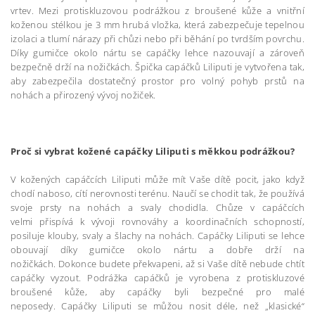
vrtev. Mezi protiskluzovou podrážkou z broušené kůže a vnitřní
koženou stélkou je 3 mm hrubá vložka, která zabezpečuje tepelnou
izolaci a tlumí nárazy při chůzi nebo při běhání po tvrdším povrchu.
Díky gumičce okolo nártu se capáčky lehce nazouvají a zároveň
bezpečně drží na nožičkách. Špička capáčků Liliputi je vytvořena tak,
aby zabezpečila dostatečný prostor pro volný pohyb prstů na
nohách a přirozený vývoj nožiček.
Proč si vybrat kožené capáčky Liliputi s měkkou podrážkou?
V kožených capáčcích Liliputi může mít Vaše dítě pocit, jako když
chodí naboso, cítí nerovnosti terénu. Naučí se chodit tak, že používá
svoje prsty na nohách a svaly chodidla. Chůze v capáčcích
velmi přispívá k vývoji rovnováhy a koordinačních schopností,
posiluje klouby, svaly a šlachy na nohách. Capáčky Liliputi se lehce
obouvají díky gumičce okolo nártu a dobře drží na
nožičkách. Dokonce budete překvapeni, až si Vaše dítě nebude chtít
capáčky vyzout. Podrážka capáčků je vyrobena z protiskluzové
broušené kůže, aby capáčky byli bezpečné pro malé
neposedy. Capáčky Liliputi se můžou nosit déle, než „klasické“