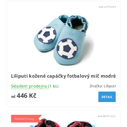
Kód:
LLPT324/S
Liliputi kožené capáčky fotbalový míč modré
Skladem prodejna
(1 ks)
Značka:
Liliputi
446 Kč
od
DETAIL
Kód:
MFCP165/L
Poslední kusy