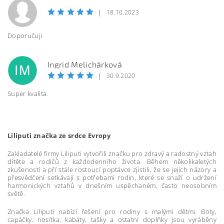
|
18.10.2023
Doporučuji
Ingrid Melichárková
IM
|
30.9.2020
Super kvalita.
Liliputi značka ze srdce Evropy
Zakladatelé firmy Liliputi vytvořili značku pro zdravý a radostný vztah
dítěte a rodičů z každodenního života. Během několikaletých
zkušeností a pří stále rostoucí poptávce zjistili, že se jejich názory a
přesvědčení setkávají s potřebami rodin, které se snaží o udržení
harmonických vztahů v dnešním uspěchaném, často neosobním
světě.
Značka Liliputi nabízí řešení pro rodiny s malými dětmi. Boty,
capáčky, nosítka, kabáty, tašky a ostatní doplňky jsou vyráběny