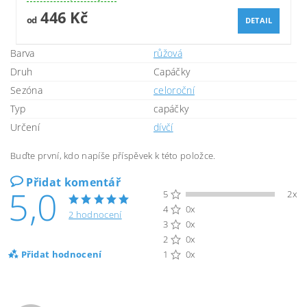
446 Kč
od
DETAIL
Barva
růžová
Druh
Capáčky
Sezóna
celoroční
Typ
capáčky
Určení
dívčí
Buďte první, kdo napíše příspěvek k této položce.
Přidat komentář
5,0
5
2x
4
0x
2 hodnocení
3
0x
2
0x
Přidat hodnocení
1
0x