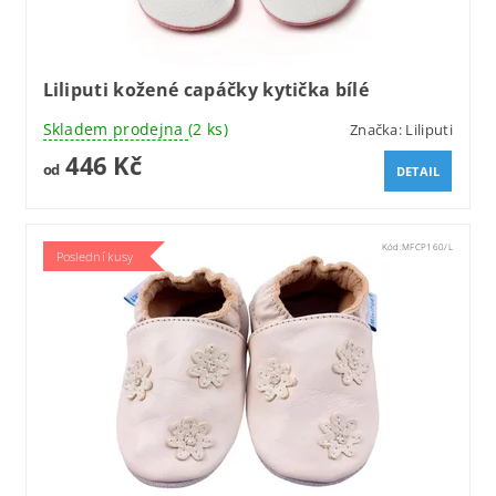
Liliputi kožené capáčky kytička bílé
Skladem prodejna
(2 ks)
Značka:
Liliputi
446 Kč
od
DETAIL
Kód:
MFCP160/L
Poslední kusy