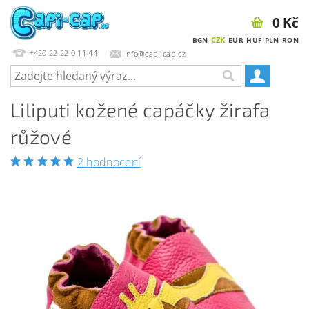
0 Kč
CZK
BGN
EUR
HUF
PLN
RON
+420 22 22 0 11 44
info@capi-cap.cz
Liliputi kožené capáčky žirafa
růžové
2 hodnocení