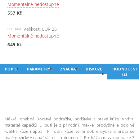
Momentálně nedostupné
557 Kč
Velikost: EUR 25
LLPT320/U
Momentálně nedostupné
649 Kč
POPIS
PARAMETRY
ZNAČKA
DISKUZE
HODNOCENÍ
(2)
Měkká, ohebná 3-vrstvá podrážka, podšívka z pravé kůže. Vrchní
materiál capáčků Liliputi je z přírodní, měkké, prodyšné a odolné
kvalitní kůže nappa. Přírodní kůže velmi dobře dýchá a proto se
malé nožičky v capáčkách Liliputi nepotí. Podrážka je vyrobena ze 3