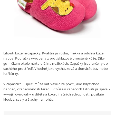
Liliputi kožené capáčky. Kvalitní přírodní, měkká a odolná kůže
nappa. Podrážka vyrobena z protiskluzové broušené kůže. Díky
gumičkám okolo nártu drží na nožičkách.
Capáčky jsou určeny do
suchého prostředí. Vhodné jako vycházková a domácí obuv nebo
bačkůrky.
V capáčcích Liliputi může mít Vaše dítě pocit, jako když chodí
naboso, cítí nerovnosti terénu. Chůze v capáčcích Liliputi přispívá k
vývoji rovnováhy u dítěte a koordinačních schopností, posiluje
klouby, svaly a šlachy na nohách.