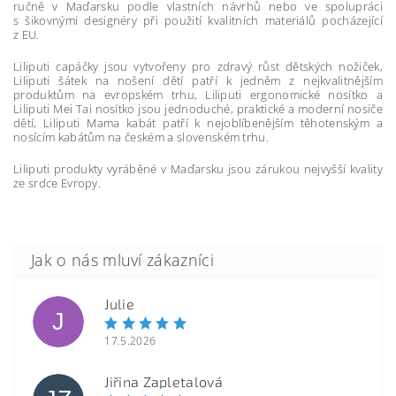
ručně v Maďarsku podle vlastních návrhů nebo ve spolupráci
s šikovnými designéry při použití kvalitních materiálů pocházející
z EU.
Liliputi capáčky jsou vytvořeny pro zdravý růst dětských nožiček,
Liliputi šátek na nošení dětí patří k jedněm z nejkvalitnějším
produktům na evropském trhu, Liliputi ergonomické nosítko a
Liliputi Mei Tai nosítko jsou jednoduché, praktické a moderní nosiče
dětí, Liliputi Mama kabát patří k nejoblíbenějším těhotenským a
nosícím kabátům na českém a slovenském trhu.
Liliputi produkty vyráběné v Maďarsku jsou zárukou nejvyšší kvality
ze srdce Evropy.
Julie
J
17.5.2026
Jiřina Zapletalová