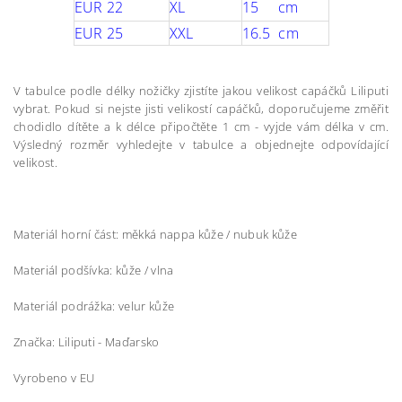
EUR 22
XL
15 cm
EUR 25
XXL
16.5 cm
V tabulce podle délky nožičky zjistíte jakou velikost capáčků Liliputi
vybrat. Pokud si nejste jisti velikostí capáčků, doporučujeme změřit
chodidlo dítěte a k délce připočtěte 1 cm - vyjde vám délka v cm.
Výsledný rozměr vyhledejte v tabulce a objednejte odpovídající
velikost.
Materiál horní část: měkká nappa kůže / nubuk kůže
Materiál podšívka: kůže / vlna
Materiál podrážka: velur kůže
Značka: Liliputi - Maďarsko
Vyrobeno v EU