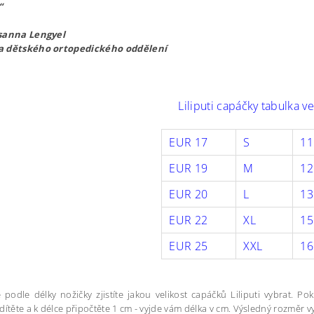
“
sanna Lengyel
a dětského ortopedického oddělení
Liliputi capáčky tabulka ve
EUR 17
S
1
EUR 19
M
12
EUR 20
L
13
EUR 22
XL
1
EUR 25
XXL
16
 podle délky nožičky zjistíte jakou velikost capáčků Liliputi vybrat. Po
dítěte a k délce připočtěte 1 cm - vyjde vám délka v cm. Výsledný rozměr vy