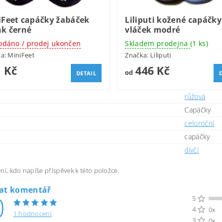
iFeet capáčky žabáček
Liliputi kožené capáčky
nk černé
vláček modré
odáno / prodej ukončen
Skladem prodejna
(1 ks)
ka:
MiniFeet
Značka:
Liliputi
 Kč
446 Kč
od
DETAIL
růžová
Capáčky
celoroční
capáčky
dívčí
ní, kdo napíše příspěvek k této položce.
dat komentář
0
5
4
0x
1 hodnocení
3
0x