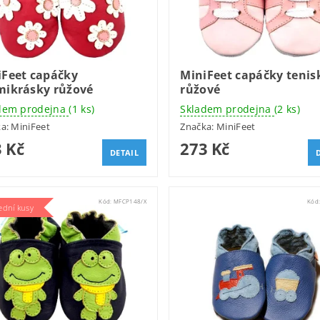
iFeet capáčky
MiniFeet capáčky tenis
mikrásky růžové
růžové
dem prodejna
(1 ks)
Skladem prodejna
(2 ks)
ka:
MiniFeet
Značka:
MiniFeet
 Kč
273 Kč
DETAIL
Kód:
MFCP148/X
Kód
ední kusy