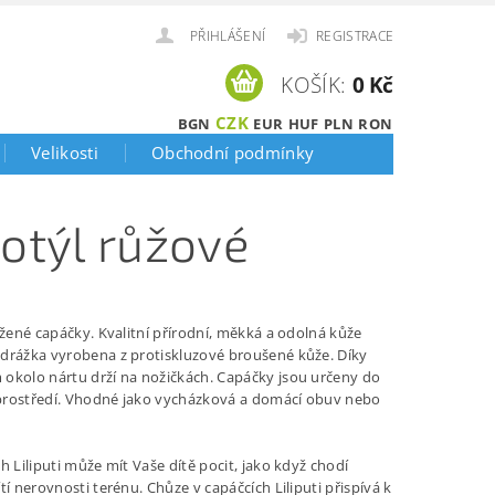
PŘIHLÁŠENÍ
REGISTRACE
KOŠÍK:
0 Kč
CZK
BGN
EUR
HUF
PLN
RON
Velikosti
Obchodní podmínky
motýl růžové
ožené capáčky. Kvalitní přírodní, měkká a odolná kůže
drážka vyrobena z protiskluzové broušené kůže. Díky
okolo nártu drží na nožičkách.
Capáčky jsou určeny do
rostředí. Vhodné jako vycházková a domácí obuv nebo
h Liliputi může mít Vaše dítě pocit, jako když chodí
tí nerovnosti terénu. Chůze v capáčcích Liliputi přispívá k