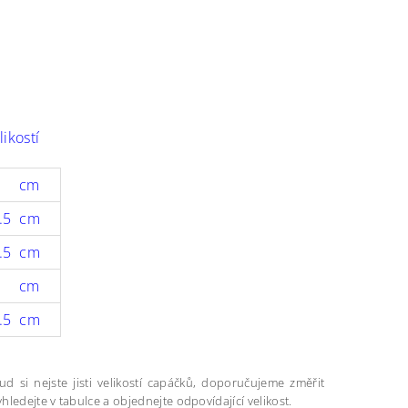
likostí
1 cm
.5 cm
.5 cm
5 cm
.5 cm
kud si nejste jisti velikostí capáčků, doporučujeme změřit
hledejte v tabulce a objednejte odpovídající velikost.