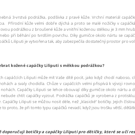
ebná 3-vrstvá podrážka, podšívka z pravé kůže. Vrchní materiál capáčků 
a. Přírodní kůže velmi dobře dýchá a proto se malé nožičky v capáčkác
zovou podrážkou z broušené kůže a vnitřní koženou stélkou je 3 mm hrubá 
 nebo při běhání po tvrdším povrchu. Díky gumičce okolo nártu se capáč
páčků Liliputi je vytvořena tak, aby zabezpečila dostatečný prostor pro v
vybrat kožené capáčky Liliputi s měkkou podrážkou?
h capáčcích Liliputi může mít Vaše dítě pocit, jako když chodí naboso, cí
nohách a svaly chodidla. Chůze v capáčcích velmi přispívá k vývoji rovno
 nohách. Capáčky Liliputi se lehce obouvají díky gumičce okolo nártu a 
 nebude chtít capáčky vyzout. Podrážka capáčků je vyrobena z protiskl
 Capáčky Liliputi se můžou nosit déle, než „klasické“ botičky. Jejich čísl
 Je to proto, že při tomto typu capáčků nevadí, když jsou trošku větší, děťá
 doporučuji botičky a capáčky Liliputi pro dětičky, které se učí res