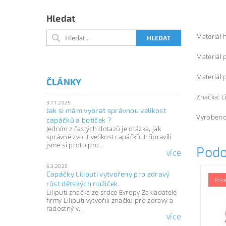
Hledat
Materiál 
Materiál 
Materiál 
ČLÁNKY
Značka: L
3.11.2025
Jak si mám vybrat správnou velikost
Vyrobeno
capáčků a botiček ?
Jedním z častých dotazů je otázka, jak
správně zvolit velikost capáčků. Připravili
jsme si proto pro...
Podo
více
6.3.2025
Capáčky Liliputi vytvořeny pro zdravý
Posl
růst dětských nožiček.
Liliputi značka ze srdce Evropy Zakladatelé
firmy Liliputi vytvořili značku pro zdravý a
radostný v...
více