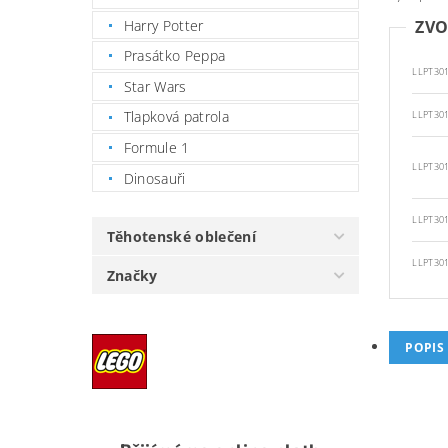
Harry Potter
ZVO
Prasátko Peppa
LLPT30
Star Wars
Tlapková patrola
LLPT30
Formule 1
LLPT30
Dinosauři
LLPT30
Těhotenské oblečení
LLPT30
Značky
POPIS