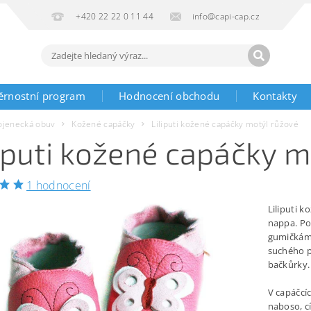
+420 22 22 0 11 44
info@capi-cap.cz
ěrnostní program
Hodnocení obchodu
Kontakty
ojenecká obuv
Kožené capáčky
Liliputi kožené capáčky motýl růžové
liputi kožené capáčky 
1 hodnocení
Liliputi k
nappa. Po
gumičkám 
suchého p
bačkůrky.
V capáčcíc
naboso, cí