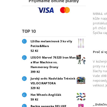
Přijímáme online platby
Měkká, oh
kůže napp
protisklu
při chůzi
TOP 10
Špička ca
Lžička melaminová 3 ks víly
Petite&Mars
52 Kč
Proč si 
LEGO® Marvel 76320 Iron Man
V koženýc
a War Machine vs.
prsty na 
Hammerovy Drony
šlachy na
399 Kč
Vaše dítě
Jurský svět: Nadvláda Trénink
neposedy.
VELOCIRAPTORA
velikost.
329 Kč
Hot Wheels Angličák
59 Kč
„Srdečně
Barbie panenka DELUXE