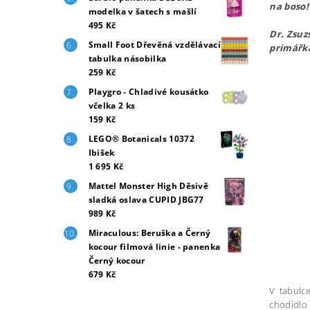
na boso!
modelka v šatech s mašlí
495 Kč
Dr. Zsuz
Small Foot Dřevěná vzdělávací
primářk
tabulka násobilka
259 Kč
Playgro - Chladivé kousátko
včelka 2 ks
159 Kč
LEGO® Botanicals 10372
Ibišek
1 695 Kč
Mattel Monster High Děsivě
sladká oslava CUPID JBG77
989 Kč
Miraculous: Beruška a Černý
kocour filmová linie - panenka
Černý kocour
679 Kč
V tabulce
chodidlo 