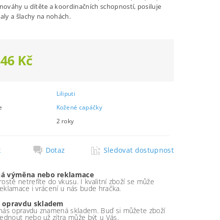
vnováhy u dítěte a koordinačních schopností, posiluje
valy a šlachy na nohách.
446 Kč
Liliputi
e
Kožené capáčky
2 roky
k
Dotaz
Sledovat dostupnost
á výměna nebo reklamace
ostě netrefíte do vkusu. I kvalitní zboží se může
 reklamace i vrácení u nás bude hračka.
 opravdu skladem
nás opravdu znamená skladem. Buď si můžete zboží
ednout nebo už zítra může být u Vás.