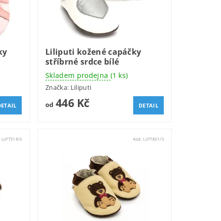
ky
Liliputi kožené capáčky
stříbrné srdce bílé
Skladem prodejna
(1 ks)
Značka:
Liliputi
446 Kč
od
DETAIL
DETAIL
:
LLPT318/S
Kód:
LLPT801/S