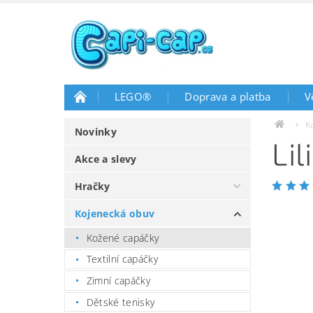
LEGO®
Doprava a platba
V
K
Novinky
Li
Akce a slevy
Hračky
Kojenecká obuv
Kožené capáčky
Textilní capáčky
Zimní capáčky
Dětské tenisky