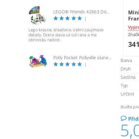
LEGO® Friends 42663 Dobrodružství s karavanem přátelství
Min
Fra
|
Vypr
Lego krasne, kreativne. Velmi zaujimave
Znač
detaily. Dcera stava uz od rana a ma
obrovsku radost.
341
Polly Pocket Pollyville slunečná pláž
Barva
|
Druh
Sezóna
Typ
Určení
Buďte prv
Při
5,