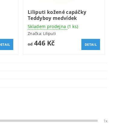
Liliputi kožené capáčky
Teddyboy medvídek
Skladem prodejna
(1 ks)
Značka:
Liliputi
446 Kč
od
DETAIL
DETAIL
1x