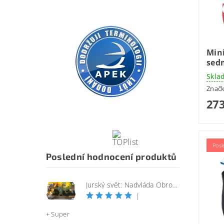
Min
sed
Skla
Znač
273
Posl
Poslední hodnocení produktů
Jurský svět: Nadvláda Obrovský útočící SINOTYRANNUS
|
+ Super