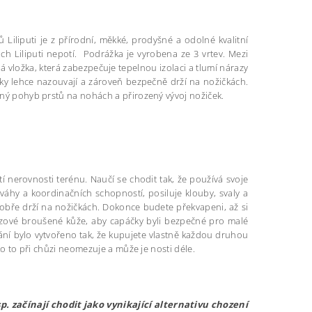
Liliputi je z přírodní, měkké, prodyšné a odolné kvalitní
h Liliputi nepotí. Podrážka je vyrobena ze 3 vrtev. Mezi
vložka, která zabezpečuje tepelnou izolaci a tlumí nárazy
ky lehce nazouvají a zároveň bezpečně drží na nožičkách.
olný pohyb prstů na nohách a přirozený vývoj nožiček.
tí nerovnosti terénu. Naučí se chodit tak, že používá svoje
váhy a koordinačních schopností, posiluje klouby, svaly a
dobře drží na nožičkách. Dokonce budete překvapeni, až si
uzové broušené kůže, aby capáčky byli bezpečné pro malé
ování bylo vytvořeno tak, že kupujete vlastně každou druhou
tko to při chůzi neomezuje a může je nosti déle.
p. začínají chodit jako vynikající alternativu chození