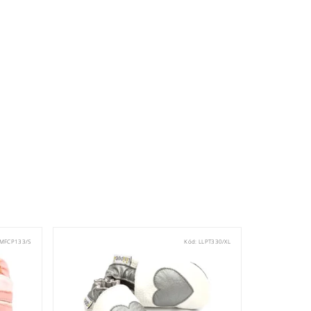
MFCP133/S
Kód:
LLPT330/XL