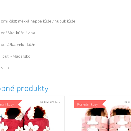
horní část: měkká nappa kůže / nubuk kůže
podšívka: kůže / vlna
podrážka: velur kůže
iliputi - Maďarsko
 v EU
bné produkty
Kód:
MFCP117/S
Kód:
ední kusy
Poslední kusy