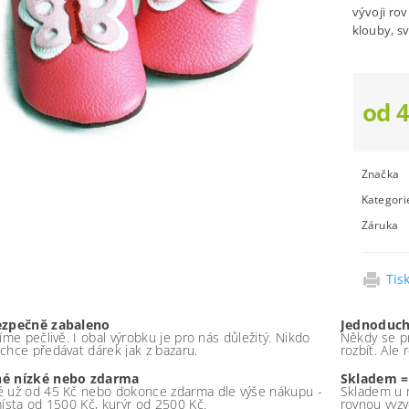
vývoji ro
klouby, s
od 
Značka
Kategori
Záruka
Tis
ezpečně zabaleno
Jednoduch
íme pečlivě. I obal výrobku je pro nás důležitý. Nikdo
Někdy se pr
chce předávat dárek jak z bazaru.
rozbít. Ale
é nízké nebo zdarma
Skladem =
 už od 45 Kč nebo dokonce zdarma dle výše nákupu -
Skladem u 
místa od 1500 Kč, kurýr od 2500 Kč.
rovnou vyzv