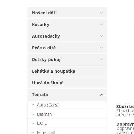
Nošení dětí
Kočárky
Autosedačky
Péče o dítě
Dětský pokoj
Lehátka a houpátka
Hurá do školy!
Témata
Auta (Cars)
Zboží b
Zboží bal
Batman
přece ne
L.O.L
Dopravn
Dopravné
Minecraft
výdejní 