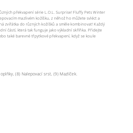
 různých překvapení série L.O.L. Surprise! Fluffy Pets Winter
alepovacím mazlivém kožíšku, z něhož ho můžete svléct a
ůzná zvířátka do různých kožíšků a směle kombinovat! Každý
 částí, která tak funguje jako výkladní skříňka. Přidejte
nebo také barevné třpytkové překvapení, když se koule
oplňky, (8) Nalepovací srst, (9) Mazlíček.