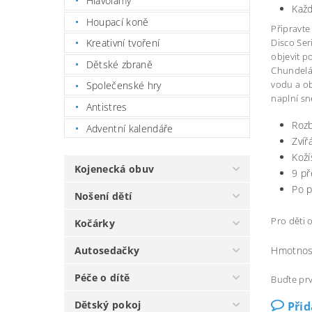
Hlavolamy
Každ
Houpací koně
Připravte
Disco Ser
Kreativní tvoření
objevit p
Dětské zbraně
Chundeláč
vodu a ob
Společenské hry
naplní s
Antistres
Rozb
Adventní kalendáře
Zvíř
Koží
Kojenecká obuv
9 př
Po p
Nošení dětí
Pro děti o
Kočárky
Hmotnos
Autosedačky
Péče o dítě
Buďte prv
Dětský pokoj
Při