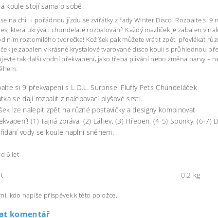
á koule stojí sama o sobě.
 se na chill i pořádnou jízdu se zvířátky z řady Winter Disco! Rozbalte si 9
ies, která ukrývá i chundelaté rozbalování! Každý mazlíček je zabalen v n
od ním roztomilého tvorečka! Kožíšek pak můžete vrátit zpět, převlékat r
ek je zabalen v krásné krystalově tvarované disco kouli s průhlednou přední
jevte tak další vodní překvapení, jako třeba plivání nebo změna barvy – 
něhem.
alte si 9 překvapení s L.O.L. Surprise! Fluffy Pets Chundeláček
átka se dají rozbalit z nalepovací plyšové srsti.
šek lze nalepit zpět na různé postavičky a designy kombinovat
ekvapení! (1) Tajná zpráva, (2) Láhev, (3) Hřeben, (4-5) Sponky, (6-7) D
řidání vody se koule naplní sněhem.
d 6 let
t
0.2 kg
ní, kdo napíše příspěvek k této položce.
dat komentář