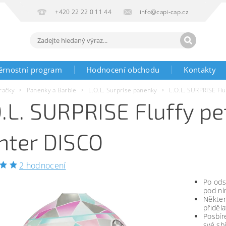
+420 22 22 0 11 44
info@capi-cap.cz
ěrnostní program
Hodnocení obchodu
Kontakty
račky
Panenky a Barbie
L.O.L. Surprise panenky
L.O.L. SURPRISE Fl
O.L. SURPRISE Fluffy p
nter DISCO
2 hodnocení
Po ods
pod ní
Někter
přiděl
Posbír
své sbí