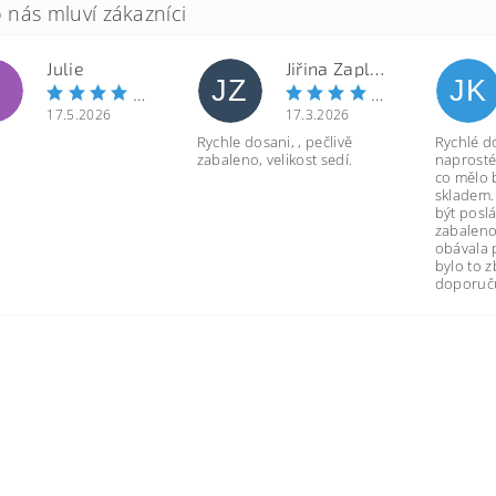
Julie
Jiřina Zapletalová
JZ
JK
17.5.2026
17.3.2026
Rychle dosani, , pečlivě
Rychlé d
zabaleno, velikost sedí.
naprosté
co mělo 
skladem.
být poslá
zabaleno
obávala 
bylo to 
doporuču