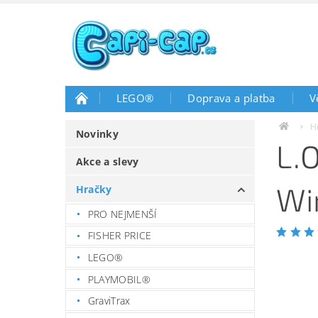
LEGO®
Doprava a platba
V
H
Novinky
L.
Akce a slevy
Wi
Hračky
PRO NEJMENŠÍ
FISHER PRICE
LEGO®
PLAYMOBIL®
GraviTrax