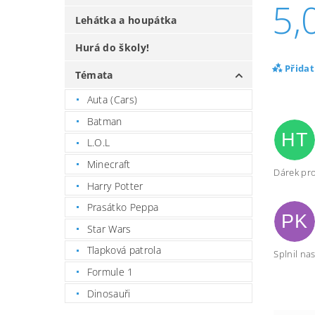
5,
Lehátka a houpátka
Hurá do školy!
Přida
Témata
Auta (Cars)
Batman
HT
L.O.L
Minecraft
Dárek pro
Harry Potter
Prasátko Peppa
PK
Star Wars
Tlapková patrola
Splnil na
Formule 1
Dinosauři