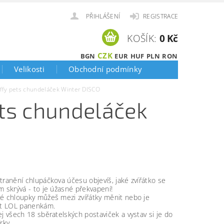
PŘIHLÁŠENÍ
REGISTRACE
KOŠÍK:
0 Kč
CZK
BGN
EUR
HUF
PLN
RON
Velikosti
Obchodní podmínky
uffy pets chundeláček Winter DISCO
ets chundeláček
tranění chlupáčkova účesu objevíš, jaké zvířátko se
m skrývá - to je úžasné překvapení!
é chloupky můžeš mezi zvířátky měnit nebo je
at LOL panenkám.
ej všech 18 sběratelských postaviček a vystav si je do
rky.