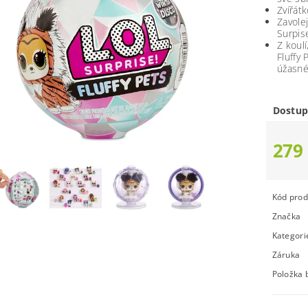
Zvířát
Zavole
Surpis
Z koul
Fluffy 
úžasné
Dostup
279
Kód prod
Značka
Kategori
Záruka
Položka 