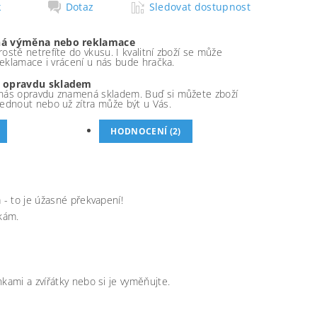
k
Dotaz
Sledovat dostupnost
á výměna nebo reklamace
ostě netrefíte do vkusu. I kvalitní zboží se může
 reklamace i vrácení u nás bude hračka.
 opravdu skladem
nás opravdu znamená skladem. Buď si můžete zboží
ednout nebo už zítra může být u Vás.
HODNOCENÍ (2)
 - to je úžasné překvapení!
kám.
kami a zvířátky nebo si je vyměňujte.