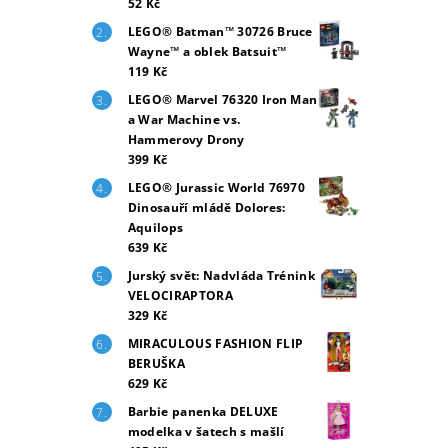
52 Kč
LEGO® Batman™ 30726 Bruce
Wayne™ a oblek Batsuit™
119 Kč
LEGO® Marvel 76320 Iron Man
a War Machine vs.
Hammerovy Drony
399 Kč
LEGO® Jurassic World 76970
Dinosauří mládě Dolores:
Aquilops
639 Kč
Jurský svět: Nadvláda Trénink
VELOCIRAPTORA
329 Kč
MIRACULOUS FASHION FLIP
BERUŠKA
629 Kč
Barbie panenka DELUXE
modelka v šatech s mašlí