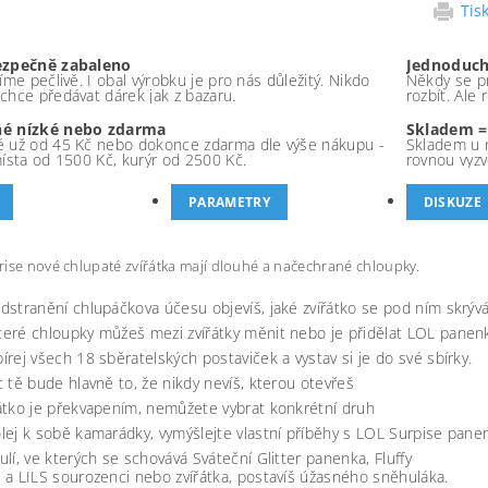
Tis
ezpečně zabaleno
Jednoduch
íme pečlivě. I obal výrobku je pro nás důležitý. Nikdo
Někdy se pr
chce předávat dárek jak z bazaru.
rozbít. Ale
é nízké nebo zdarma
Skladem =
 už od 45 Kč nebo dokonce zdarma dle výše nákupu -
Skladem u 
místa od 1500 Kč, kurýr od 2500 Kč.
rovnou vyzv
PARAMETRY
DISKUZE
ise nové chlupaté zvířátka mají dlouhé a načechrané chloupky.
dstranění chlupáčkova účesu objevíš, jaké zvířátko se pod ním skrývá
eré chloupky můžeš mezi zvířátky měnit nebo je přidělat LOL panen
írej všech 18 sběratelských postaviček a vystav si je do své sbírky.
t tě bude hlavně to, že nikdy nevíš, kterou otevřeš
átko je překvapením, nemůžete vybrat konkrétní druh
lej k sobě kamarádky, vymýšlejte vlastní příběhy s LOL Surpise panen
ulí, ve kterých se schovává Sváteční Glitter panenka, Fluffy
 a LILS sourozenci nebo zvířátka, postavíš úžasného sněhuláka.