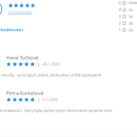
0
5
4
0x
2 hodnocení
3
0x
2
0x
t hodnocení
1
0x
Hana Tučková
|
29.1.2020
 vnučky - je to jejich přání, tak budou určitě spokojené
Petra Korbelová
|
5.1.2020
se ocekavani. Ceny byla oproti jinym obchodum vyrazne nizsi