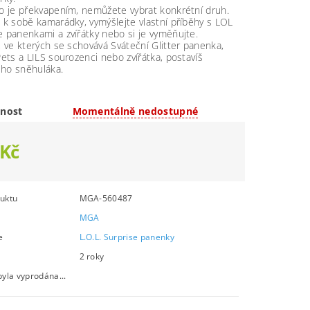
ko je překvapením, nemůžete vybrat konkrétní druh.
j k sobě kamarádky, vymýšlejte vlastní příběhy s LOL
e panenkami a zvířátky nebo si je vyměňujte.
í, ve kterých se schovává Sváteční Glitter panenka,
Pets a LILS sourozenci nebo zvířátka, postavíš
ho sněhuláka.
nost
Momentálně nedostupné
 Kč
uktu
MGA-560487
MGA
e
L.O.L. Surprise panenky
2 roky
byla vyprodána...