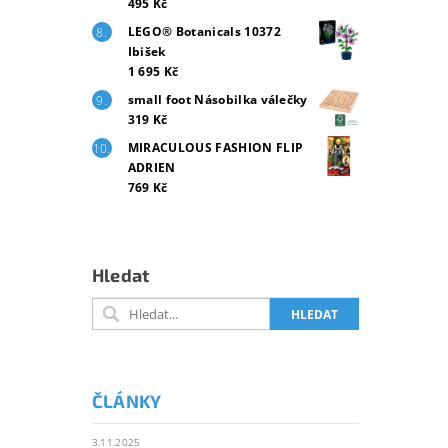
495 Kč
LEGO® Botanicals 10372
Ibišek
1 695 Kč
small foot Násobilka válečky
319 Kč
MIRACULOUS FASHION FLIP
ADRIEN
769 Kč
Hledat
ČLÁNKY
3.11.2025