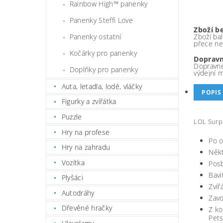
Rainbow High™ panenky
Panenky Steffi Love
Zboží b
Panenky ostatní
Zboží bal
přece ne
Kočárky pro panenky
Dopravn
Dopravné
Doplňky pro panenky
výdejní 
Auta, letadla, lodě, vláčky
POPIS
Figurky a zvířátka
Puzzle
LOL Surpr
Hry na profese
Po o
Hry na zahradu
Někt
Vozítka
Posb
Bavi
Plyšáci
Zvíř
Autodráhy
Zavo
Dřevěné hračky
Z ko
Pets