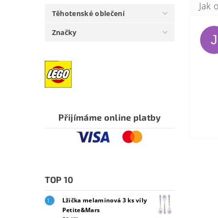
Těhotenské oblečení
Značky
J
Přijímáme online platby
TOP 10
Lžička melaminová 3 ks víly
Petite&Mars