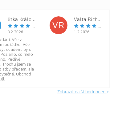
Jitka Královcová
Valta Richard
VR
3.2.2026
1.2.2026
odání. Vše v
m pořádku. Vše,
být skladem, bylo
 Posláno, co mělo
no. Pečlivě
. Trochu jsem se
platby předem, ale
zbytečné. Obchod
ji.
Zobrazit další hodnocení