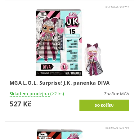
Kód:
MGAE-570752
MGA L.O.L. Surprise! J.K. panenka DIVA
Skladem prodejna
(>2 ks)
Značka:
MGA
527 Kč
Kód:
MGAE-570769