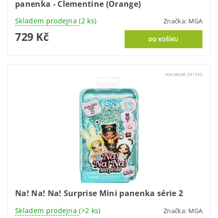
panenka - Clementine (Orange)
Skladem prodejna
(2 ks)
Značka:
MGA
729 Kč
Kód:
MGAE-591955
Na! Na! Na! Surprise Mini panenka série 2
Skladem prodejna
(>2 ks)
Značka:
MGA