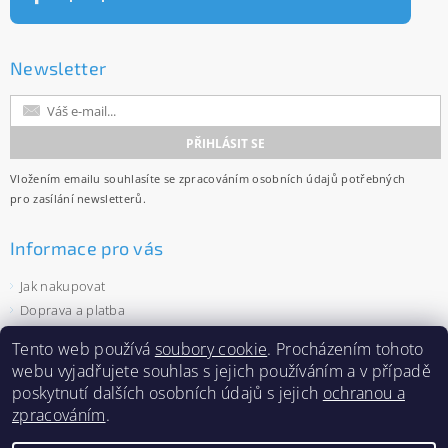
Newsletter
Vložením emailu souhlasíte se
zpracováním osobních údajů
potřebných
pro zasílání newsletterů.
Informace pro vás
Jak nakupovat
Doprava a platba
Obchodní podmínky
Tento web používá
soubory cookie
. Procházením tohoto
Ochrana osobních údajů
webu vyjadřujete souhlas s jejich používáním a v případě
Velkoobchod
poskytnutí dalších osobních údajů s jejich
ochranou a
Zásady používání souborů cookies
zpracováním
.