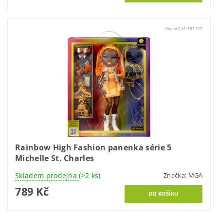
Kód:
MGAE-583127
Rainbow High Fashion panenka série 5
Michelle St. Charles
Skladem prodejna
(>2 ks)
Značka:
MGA
789 Kč