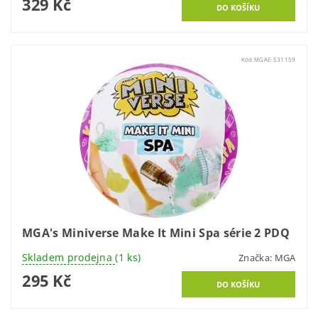
329 Kč
Kód:
MGAE-531159
MGA's Miniverse Make It Mini Spa série 2 PDQ
Skladem prodejna
(1 ks)
Značka:
MGA
295 Kč