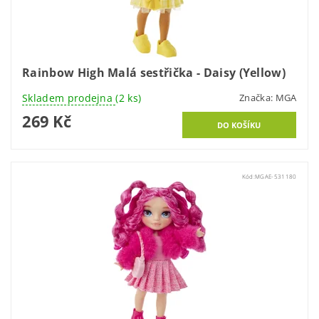
Rainbow High Malá sestřička - Daisy (Yellow)
Skladem prodejna
(2 ks)
Značka:
MGA
269 Kč
Kód:
MGAE-531180