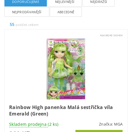
DOPORUČUJEME
NEJLEVNĚJŠÍ
NEJDRAŽŠÍ
NEJPRODÁVANĚJŠÍ
ABECEDNĚ
55
položek celkem
Kód:
MGAE-543404
Rainbow High panenka Malá sestřička víla
Emerald (Green)
Skladem prodejna
(2 ks)
Značka:
MGA