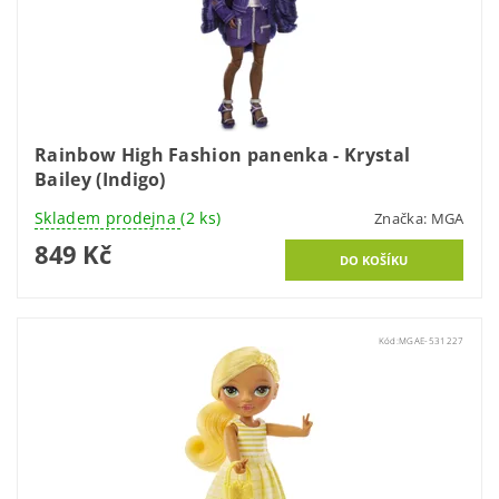
Rainbow High Fashion panenka - Krystal
Bailey (Indigo)
Skladem prodejna
(2 ks)
Značka:
MGA
849 Kč
Kód:
MGAE-531227