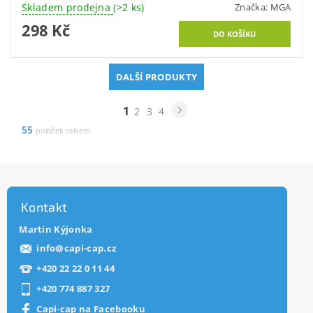
Skladem prodejna
(>2 ks)
Značka:
MGA
298 Kč
DALŠÍ PRODUKTY
1
2
3
4
55
položek celkem
Kontakt
Martin Kýjonka
info
@
capi-cap.cz
+420 22 22 0 11 44
+420 774 887 327
Capi-cap na Facebooku