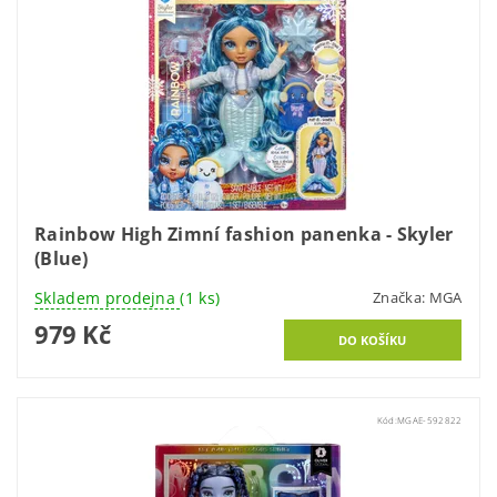
Rainbow High Zimní fashion panenka - Skyler
(Blue)
Skladem prodejna
(1 ks)
Značka:
MGA
979 Kč
Kód:
MGAE-592822