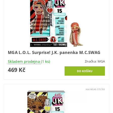
MGA L.O.L. Surprise! J.K. panenka M.C.SWAG
Skladem prodejna
(1 ks)
Značka:
MGA
469 Kč
Kód:
MGAE-570783