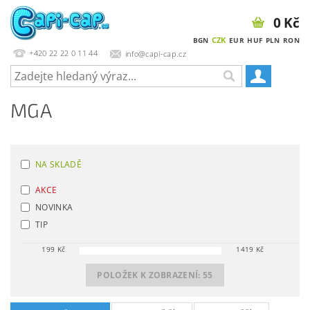
0 Kč
CZK
BGN
EUR
HUF
PLN
RON
+420 22 22 0 11 44
info@capi-cap.cz
MGA
NA SKLADĚ
AKCE
NOVINKA
TIP
199
Kč
1419
Kč
POLOŽEK K ZOBRAZENÍ:
55