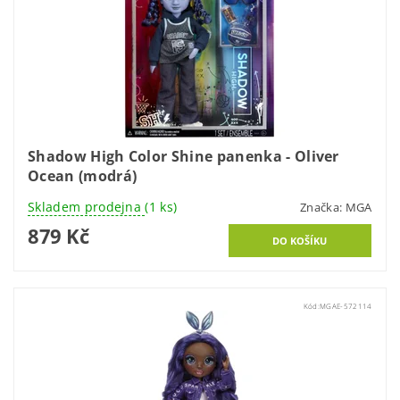
Shadow High Color Shine panenka - Oliver
Ocean (modrá)
Skladem prodejna
(1 ks)
Značka:
MGA
879 Kč
Kód:
MGAE-572114