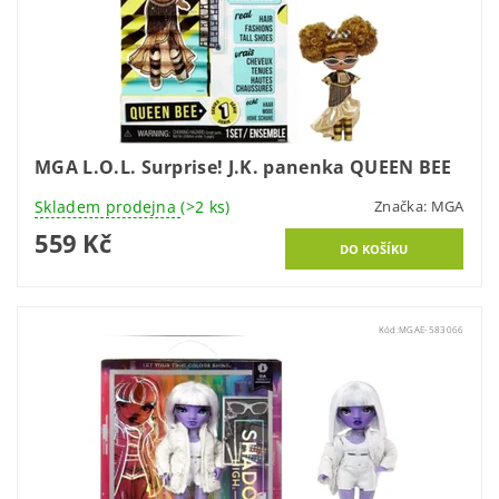
MGA L.O.L. Surprise! J.K. panenka QUEEN BEE
Skladem prodejna
(>2 ks)
Značka:
MGA
559 Kč
Kód:
MGAE-583066