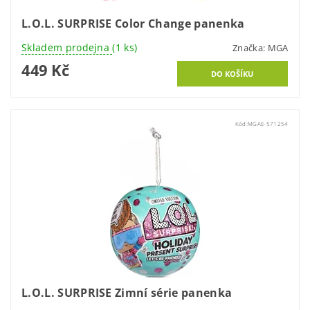
L.O.L. SURPRISE Color Change panenka
Skladem prodejna
(1 ks)
Značka:
MGA
449 Kč
Kód:
MGAE-571254
L.O.L. SURPRISE Zimní série panenka