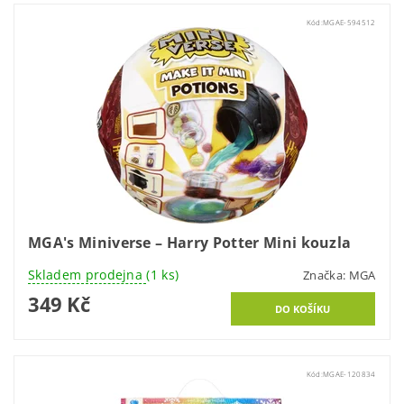
Kód:
MGAE-594512
MGA's Miniverse – Harry Potter Mini kouzla
Skladem prodejna
(1 ks)
Značka:
MGA
349 Kč
Kód:
MGAE-120834