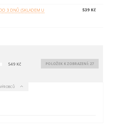
539 Kč
DO 3 DNŮ (SKLADEM U
549
Kč
POLOŽEK K ZOBRAZENÍ:
27
A VÝROBCŮ