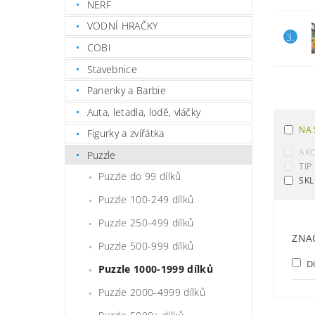
NERF
VODNÍ HRAČKY
3.
COBI
Stavebnice
Panenky a Barbie
Auta, letadla, lodě, vláčky
NA 
Figurky a zvířátka
AK
Puzzle
TIP
Puzzle do 99 dílků
SKL
Puzzle 100-249 dílků
Puzzle 250-499 dílků
ZNA
Puzzle 500-999 dílků
D
Puzzle 1000-1999 dílků
Puzzle 2000-4999 dílků