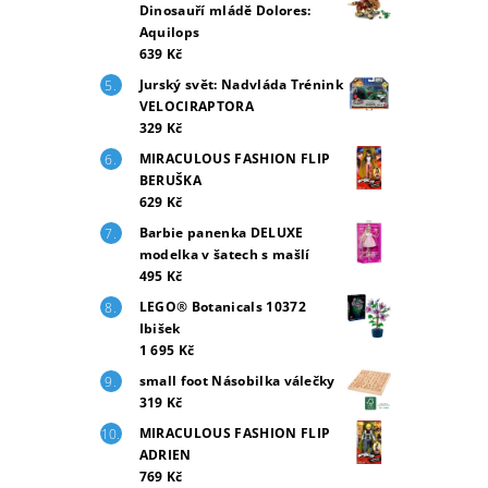
Dinosauří mládě Dolores:
Aquilops
639 Kč
Jurský svět: Nadvláda Trénink
VELOCIRAPTORA
329 Kč
MIRACULOUS FASHION FLIP
BERUŠKA
629 Kč
Barbie panenka DELUXE
modelka v šatech s mašlí
495 Kč
LEGO® Botanicals 10372
Ibišek
1 695 Kč
small foot Násobilka válečky
319 Kč
MIRACULOUS FASHION FLIP
ADRIEN
769 Kč