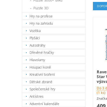
Puzzle 5000+ dílků
DOPOR
Puzzle 3D
Hry na profese
Hry na zahradu
Vozítka
Plyšáci
Autodráhy
Dřevěné hračky
Hlavolamy
Houpací koně
Rave
Kreativní tvoření
Star
výzva
Dětské zbraně
Do 3 
Společenské hry
(1 ks)
Antistres
Značk
Adventní kalendáře
409