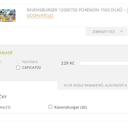
RAVENSBURGER 12000726 POKÉMON 1500 DÍLKŮ
–
DODAVATELE)
ZOBRAZIT VÍCE
SKLADĚ
CE
NOVINKA
229
Kč
CAPICAP20
FILTR PODLE PARAMETRŮ, VLASTNOSTÍ 
ČKY
ino
(1)
Ravensburger
(26)