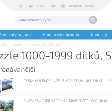
+420 22 22 0 11 44
info@capi-cap.cz
ěrnostní program
Hodnocení obchodu
Kontakty
račky
Puzzle
Puzzle 1000-1999 dílků
zzle 1000-1999 dílků
, 
rodávanější
ČESKÁ KOLEKCE PUZZLE KARLŠTEJN 1000 DÍLKŮ
–
SK
RAVENSBURGER 12000421 MINECRAFT 1000 DÍLKŮ