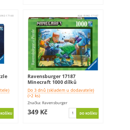
RVNS-17148
Kód:
RVNS-17187
zle
Ravensburger 17187
Minecraft 1000 dílků
tele)
Do 3 dnů (skladem u dodavatele)
(>2 ks)
Značka:
Ravensburger
349 Kč