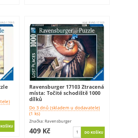
RVNS-17095
Kód:
RVNS-17103
zle
Ravensburger 17103 Ztracená
místa: Točité schodiště 1000
dílků
tele)
Do 3 dnů (skladem u dodavatele)
(1 ks)
Značka:
Ravensburger
409 Kč