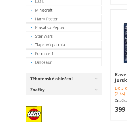
L.O.L
Minecraft
Harry Potter
Prasátko Peppa
Star Wars
Tlapková patrola
Formule 1
Dinosauři
Rave
Těhotenské oblečení
Jursk
Do 3 
Značky
(2 ks)
Značk
399