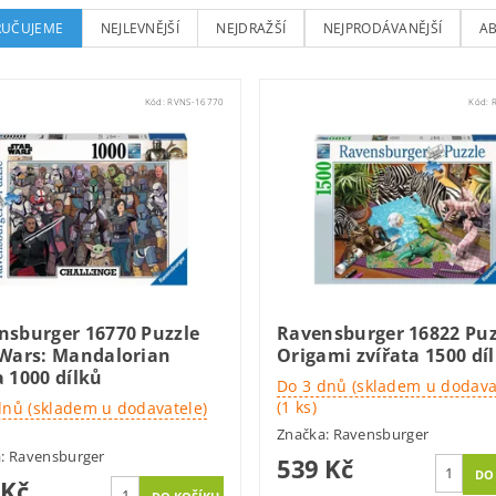
UČUJEME
NEJLEVNĚJŠÍ
NEJDRAŽŠÍ
NEJPRODÁVANĚJŠÍ
A
Kód:
RVNS-16770
Kód:
nsburger 16770 Puzzle
Ravensburger 16822 Puz
 Wars: Mandalorian
Origami zvířata 1500 dí
 1000 dílků
Do 3 dnů (skladem u dodava
(1 ks)
dnů (skladem u dodavatele)
Značka:
Ravensburger
a:
Ravensburger
539 Kč
 Kč