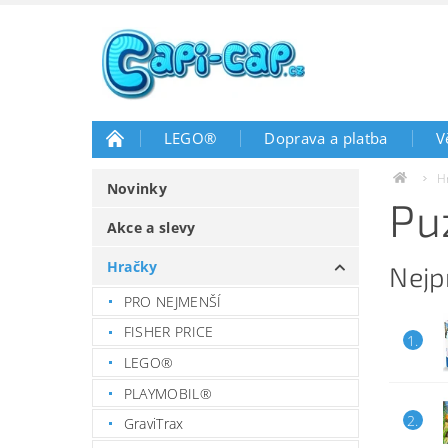
LEGO®
Doprava a platba
V
H
Novinky
Pu
Akce a slevy
Hračky
Nejp
PRO NEJMENŠÍ
FISHER PRICE
1.
LEGO®
PLAYMOBIL®
2.
GraviTrax