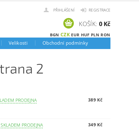
PŘIHLÁŠENÍ
REGISTRACE
KOŠÍK:
0 Kč
CZK
BGN
EUR
HUF
PLN
RON
Velikosti
Obchodní podmínky
Strana 2
389 Kč
LADEM PRODEJNA
349 Kč
–
SKLADEM PRODEJNA