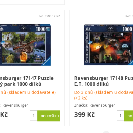
Kód:
RVNS-17147
Kód:
nsburger 17147 Puzzle
Ravensburger 17148 Puz
ý park 1000 dílků
E.T. 1000 dílků
dnů (skladem u dodavatele)
Do 3 dnů (skladem u dodava
(>2 ks)
a:
Ravensburger
Značka:
Ravensburger
 Kč
399 Kč