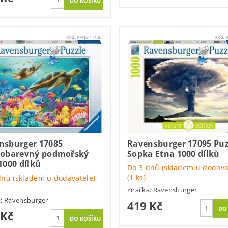
Kód:
RVNS-17085
Kód:
nsburger 17085
Ravensburger 17095 Puz
robarevný podmořský
Sopka Etna 1000 dílků
1000 dílků
Do 3 dnů (skladem u dodava
(1 ks)
dnů (skladem u dodavatele)
Značka:
Ravensburger
a:
Ravensburger
419 Kč
 Kč