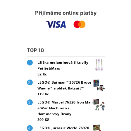
Přijímáme online platby
TOP 10
Lžička melaminová 3 ks víly
Petite&Mars
52 Kč
LEGO® Batman™ 30726 Bruce
Wayne™ a oblek Batsuit™
119 Kč
LEGO® Marvel 76320 Iron Man
a War Machine vs.
Hammerovy Drony
399 Kč
LEGO® Jurassic World 76970