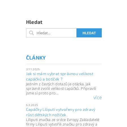
Hledat
ČLÁNKY
3.11.2025
Jak si mám vybrat správnou velikost
capáčků a botiček ?
Jedním z častých dotazů je otázka, jak
správně zvolit velikost capáčků. Připravili
jsme si proto pro...
více
6.3.2025
Capáčky Liliputi vytvořeny pro zdravý
růst dětských nožiček.
Liliputi značka ze srdce Evropy Zakladatelé
firmy Liliputi vytvořili značku pro zdravý a