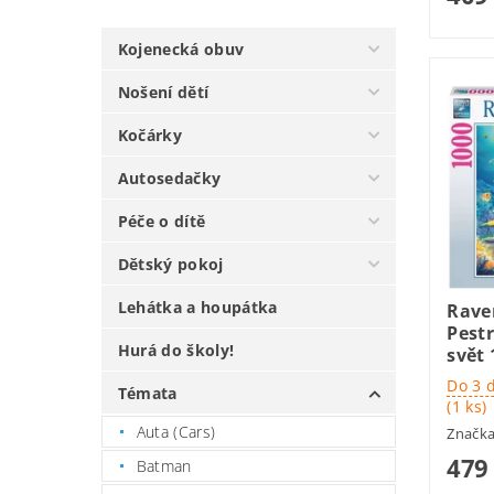
Kojenecká obuv
Nošení dětí
Kočárky
Autosedačky
Péče o dítě
Dětský pokoj
Lehátka a houpátka
Rave
Pest
Hurá do školy!
svět 
Do 3 
Témata
(1 ks)
Auta (Cars)
Značk
479
Batman