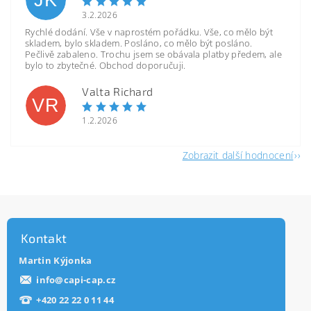
JK
3.2.2026
Rychlé dodání. Vše v naprostém pořádku. Vše, co mělo být
skladem, bylo skladem. Posláno, co mělo být posláno.
Pečlivě zabaleno. Trochu jsem se obávala platby předem, ale
bylo to zbytečné. Obchod doporučuji.
Valta Richard
VR
1.2.2026
Zobrazit další hodnocení
Kontakt
Martin Kýjonka
info
@
capi-cap.cz
+420 22 22 0 11 44