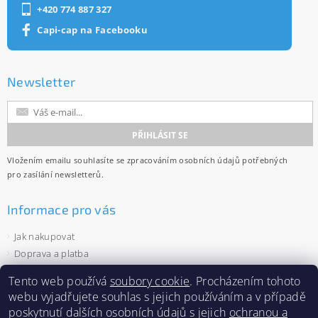
+420 774 887 327
Capi-cap na Facebooku
Newsletter
Vložením emailu souhlasíte se
zpracováním osobních údajů
potřebných
pro zasílání newsletterů.
Informace pro vás
Jak nakupovat
Doprava a platba
Obchodní podmínky
Tento web používá
soubory cookie
. Procházením tohoto
Ochrana osobních údajů
webu vyjadřujete souhlas s jejich používáním a v případě
Velkoobchod
poskytnutí dalších osobních údajů s jejich
ochranou a