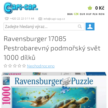
0 Kč
CZK
BGN
EUR
HUF
PLN
RON
+420 22 22 0 11 44
info@capi-cap.cz
Ravensburger 17085
Pestrobarevný podmořský svět
1000 dílků
Neohodnoceno