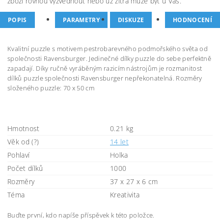
zboží rovnou vyzvednout nebo už zítra může být u Vás.
POPIS
PARAMETRY
DISKUZE
HODNOCENÍ
Kvalitní puzzle s motivem pestrobarevného podmořského světa od
společnosti Ravensburger. Jedinečné dílky puzzle do sebe perfektně
zapadají. Díky ručně vyráběným razicím nástrojům je rozmanitost
dílků puzzle společnosti Ravensburger nepřekonatelná. Rozměry
složeného puzzle: 70 x 50 cm
Hmotnost
0.21 kg
Věk od (?)
14 let
Pohlaví
Holka
Počet dílků
1000
Rozměry
37 x 27 x 6 cm
Téma
Kreativita
Buďte první, kdo napíše příspěvek k této položce.