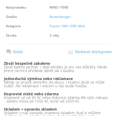
Kód produktu
RVNS-17085
Značka
Ravensburger
Kategorie
Puzzle 1000-1999 dílků
Záruka
2 roky
Dotaz
Sledovat dostupnost
Zboží bezpečně zabaleno
Zboží balíme pečlivě. I obal výrobku je pro nás důležitý. Nikdo
přece nechce předávat dárek jak z bazaru.
Jednoduchá výměna nebo reklamace
Někdy se prostě netrefíte do vkusu. I kvalitní zboží se může
rozbít. Ale reklamace i vrácení u nás bude hračka.
Dopravné nízké nebo zdarma
Dopravné už od 45 Kč nebo dokonce zdarma dle výše nákupu
- výdejní místa od 1500 Kč, kurýr od 2500 Kč.
Skladem = opravdu skladem
Skladem u nás opravdu znamená skladem. Buď si můžete