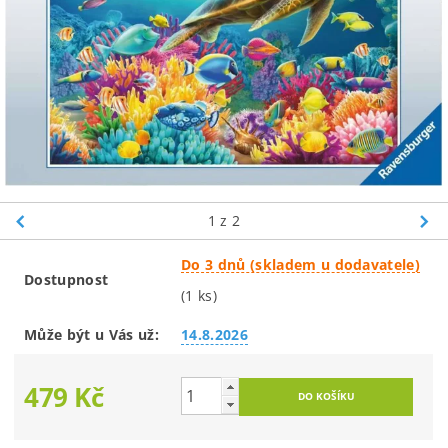
1
z 2
Do 3 dnů (skladem u dodavatele)
Dostupnost
(1 ks)
Může být u Vás už:
14.8.2026
479 Kč