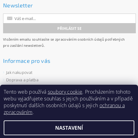
Newsletter
Vložením emailu souhlasíte se
zpracováním osobních údajů
potřebných
pro zasílání newsletterů.
Informace pro vás
Jak nakupovat
Doprava a platba
Obchodní podmínky
Tento web používá
soubory cookie
. Procházením tohoto
Ochrana osobních údajů
webu vyjadřujete souhlas s jejich používáním a v případě
Velkoobchod
poskytnutí dalších osobních údajů s jejich
ochranou a
Zásady používání souborů cookies
zpracováním
.
NASTAVENÍ
2026 ©
Capi-cap.cz
, všechna práva vyhrazena