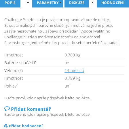
POPIS
PARAMETRY
DISKUZE
HODNOCENÍ
Challenge Puzzle - to je puzzle pro opravdové puzzle mistry.
Spousta maličkých, barevně sladěných motivů na jedné ploše.
Zažijte nesrovnatelnou zábavu při skládání vysoce kvalitního
Challenge Puzzle s motivem Minecraftu od společnosti
Ravensburger. Jedinečné dílky puzzle do sebe perfektně zapadají.
Hmotnost
0.789 kg
Baterie součástí?
ne
Věk od (?)
14 měsíců
Hmotnost
0.789 kg
Pohlaví
uni
Buďte první, kdo napíše příspěvek k této položce.
Přidat komentář
Buďte první, kdo napíše příspěvek k této položce.
Přidat hodnocení