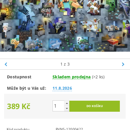
1
z 3
Dostupnost
Skladem prodejna
(>2 ks)
Může být u Vás už:
11.8.2026
389 Kč
Kód produktu
RVNS-12000422