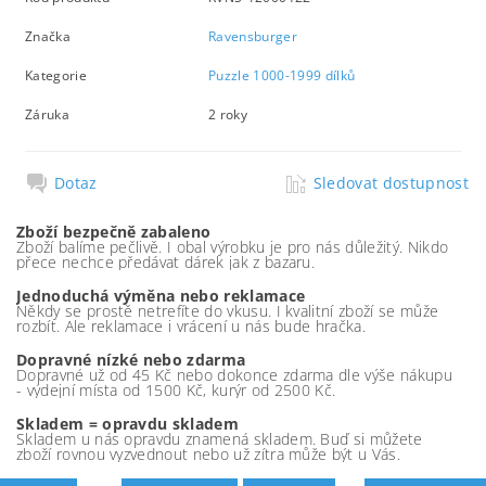
Značka
Ravensburger
Kategorie
Puzzle 1000-1999 dílků
Záruka
2 roky
Dotaz
Sledovat dostupnost
Zboží bezpečně zabaleno
Zboží balíme pečlivě. I obal výrobku je pro nás důležitý. Nikdo
přece nechce předávat dárek jak z bazaru.
Jednoduchá výměna nebo reklamace
Někdy se prostě netrefíte do vkusu. I kvalitní zboží se může
rozbít. Ale reklamace i vrácení u nás bude hračka.
Dopravné nízké nebo zdarma
Dopravné už od 45 Kč nebo dokonce zdarma dle výše nákupu
- výdejní místa od 1500 Kč, kurýr od 2500 Kč.
Skladem = opravdu skladem
Skladem u nás opravdu znamená skladem. Buď si můžete
zboží rovnou vyzvednout nebo už zítra může být u Vás.