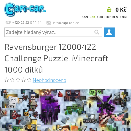
0 Kč
CZK
BGN
EUR
HUF
PLN
RON
+420 22 22 0 11 44
info@capi-cap.cz
Ravensburger 12000422
Challenge Puzzle: Minecraft
1000 dílků
Neohodnoceno