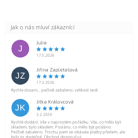
Julie
J
17.5.2026
Jiřina Zapletalová
JZ
17.3.2026
Rychle dosani, , pečlivě zabaleno, velikost sedí.
Jitka Královcová
JK
3.2.2026
Rychlé dodání. Vše v naprostém pořádku. Vše, co mělo být
skladem, bylo skladem. Posláno, co mělo být posláno.
Pečlivě zabaleno. Trochu jsem se obávala platby předem, ale
bylo to zbytečné. Obchod doporučuji.