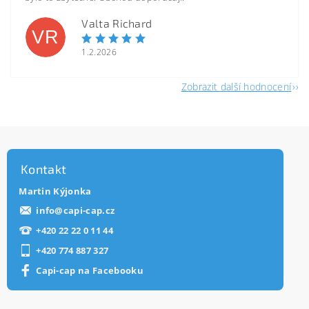
Valta Richard
VR
1.2.2026
Zobrazit další hodnocení
Kontakt
Martin Kýjonka
info
@
capi-cap.cz
+420 22 22 0 11 44
+420 774 887 327
Capi-cap na Facebooku