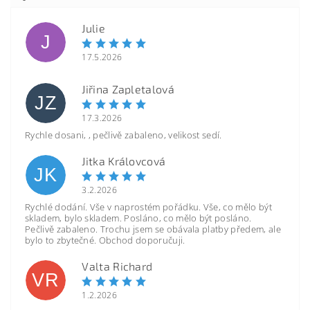
Julie
J
17.5.2026
Jiřina Zapletalová
JZ
17.3.2026
Rychle dosani, , pečlivě zabaleno, velikost sedí.
Jitka Královcová
JK
3.2.2026
Rychlé dodání. Vše v naprostém pořádku. Vše, co mělo být
skladem, bylo skladem. Posláno, co mělo být posláno.
Pečlivě zabaleno. Trochu jsem se obávala platby předem, ale
bylo to zbytečné. Obchod doporučuji.
Valta Richard
VR
1.2.2026