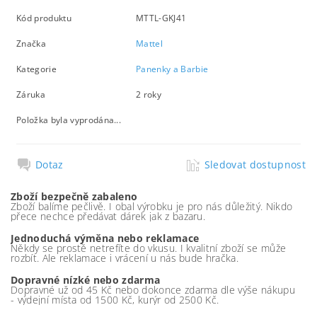
Kód produktu
MTTL-GKJ41
Značka
Mattel
Kategorie
Panenky a Barbie
Záruka
2 roky
Položka byla vyprodána...
Dotaz
Sledovat dostupnost
Zboží bezpečně zabaleno
Zboží balíme pečlivě. I obal výrobku je pro nás důležitý. Nikdo
přece nechce předávat dárek jak z bazaru.
Jednoduchá výměna nebo reklamace
Někdy se prostě netrefíte do vkusu. I kvalitní zboží se může
rozbít. Ale reklamace i vrácení u nás bude hračka.
Dopravné nízké nebo zdarma
Dopravné už od 45 Kč nebo dokonce zdarma dle výše nákupu
- výdejní místa od 1500 Kč, kurýr od 2500 Kč.