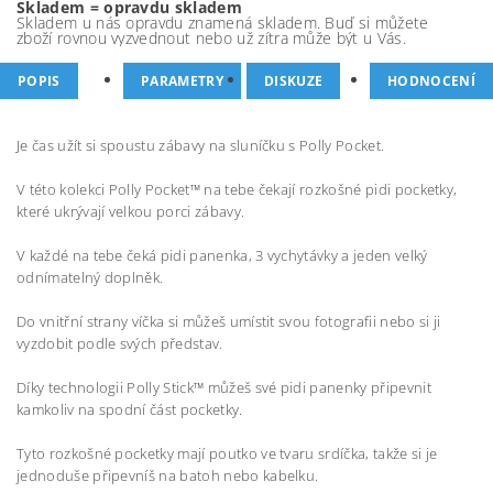
Skladem = opravdu skladem
Skladem u nás opravdu znamená skladem. Buď si můžete
zboží rovnou vyzvednout nebo už zítra může být u Vás.
POPIS
PARAMETRY
DISKUZE
HODNOCENÍ
Je čas užít si spoustu zábavy na sluníčku s Polly Pocket.
V této kolekci Polly Pocket™ na tebe čekají rozkošné pidi pocketky,
které ukrývají velkou porci zábavy.
V každé na tebe čeká pidi panenka, 3 vychytávky a jeden velký
odnímatelný doplněk.
Do vnitřní strany víčka si můžeš umístit svou fotografii nebo si ji
vyzdobit podle svých představ.
Díky technologii Polly Stick™ můžeš své pidi panenky připevnit
kamkoliv na spodní část pocketky.
Tyto rozkošné pocketky mají poutko ve tvaru srdíčka, takže si je
jednoduše připevníš na batoh nebo kabelku.