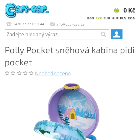
0 Kč
CZK
BGN
EUR
HUF
PLN
RON
+420 22 22 0 11 44
info@capi-cap.cz
Polly Pocket sněhová kabina pidi
pocket
Neohodnoceno