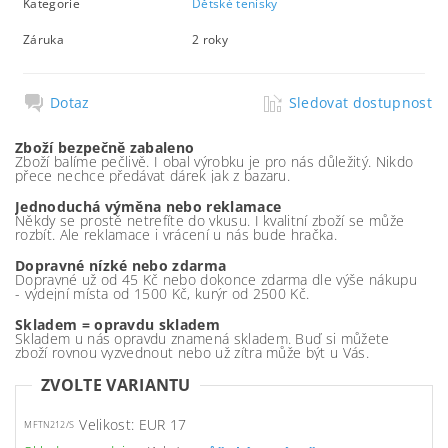
Kategorie
Dětské tenisky
Záruka
2 roky
Dotaz
Sledovat dostupnost
Zboží bezpečně zabaleno
Zboží balíme pečlivě. I obal výrobku je pro nás důležitý. Nikdo
přece nechce předávat dárek jak z bazaru.
Jednoduchá výměna nebo reklamace
Někdy se prostě netrefíte do vkusu. I kvalitní zboží se může
rozbít. Ale reklamace i vrácení u nás bude hračka.
Dopravné nízké nebo zdarma
Dopravné už od 45 Kč nebo dokonce zdarma dle výše nákupu
- výdejní místa od 1500 Kč, kurýr od 2500 Kč.
Skladem = opravdu skladem
Skladem u nás opravdu znamená skladem. Buď si můžete
zboží rovnou vyzvednout nebo už zítra může být u Vás.
ZVOLTE VARIANTU
Velikost: EUR 17
MFTN212/S