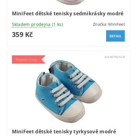
MiniFeet dětské tenisky sedmikrásky modré
Skladem prodejna
(1 ks)
Značka:
MiniFeet
359 Kč
DETAIL
Kód:
MFTN202/M
Poslední kusy
MiniFeet dětské tenisky tyrkysově modré