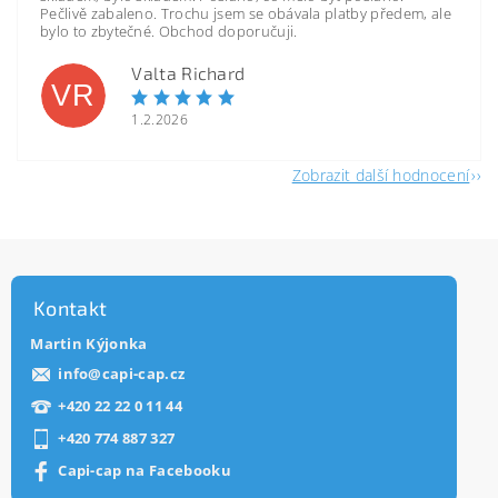
Pečlivě zabaleno. Trochu jsem se obávala platby předem, ale
bylo to zbytečné. Obchod doporučuji.
Valta Richard
VR
1.2.2026
Zobrazit další hodnocení
Kontakt
Martin Kýjonka
info
@
capi-cap.cz
+420 22 22 0 11 44
+420 774 887 327
Capi-cap na Facebooku