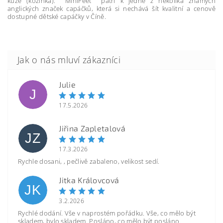
kůže (kozinka). MiniFeet patří k jedné z několika známých
anglických značek capáčků, která si nechává šít kvalitní a cenově
dostupné dětské capáčky v Číně.
Julie
J
17.5.2026
Jiřina Zapletalová
JZ
17.3.2026
Rychle dosani, , pečlivě zabaleno, velikost sedí.
Jitka Královcová
JK
3.2.2026
Rychlé dodání. Vše v naprostém pořádku. Vše, co mělo být
skladem, bylo skladem. Posláno, co mělo být posláno.