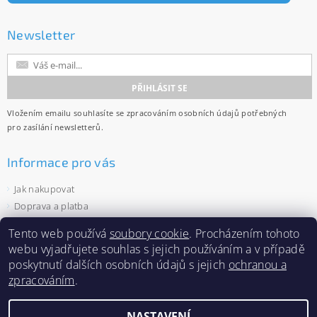
Newsletter
Vložením emailu souhlasíte se
zpracováním osobních údajů
potřebných
pro zasílání newsletterů.
Informace pro vás
Jak nakupovat
Doprava a platba
Obchodní podmínky
Tento web používá
soubory cookie
. Procházením tohoto
Ochrana osobních údajů
webu vyjadřujete souhlas s jejich používáním a v případě
Velkoobchod
poskytnutí dalších osobních údajů s jejich
ochranou a
Zásady používání souborů cookies
zpracováním
.
NASTAVENÍ