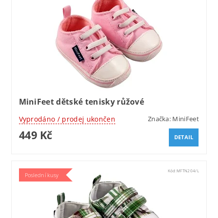
MiniFeet dětské tenisky růžové
Vyprodáno / prodej ukončen
Značka:
MiniFeet
449 Kč
DETAIL
Kód:
MFTN204/L
Poslední kusy