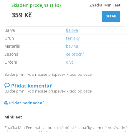
Skladem prodejna
(1 ks)
Značka:
MiniFeet
359 Kč
DETAIL
Barva
fialová
Druh
tenisky
Materiál
bavlna
Sezóna
celoroční
Určení
dívčí
Buďte první, kdo napíše příspěvek k této položce.
Přidat komentář
Buďte první, kdo napíše příspěvek k této položce.
Přidat hodnocení
MiniFeet
Značka MiniFeet nabízí praktické dětské capáčky z jemné nezávadné