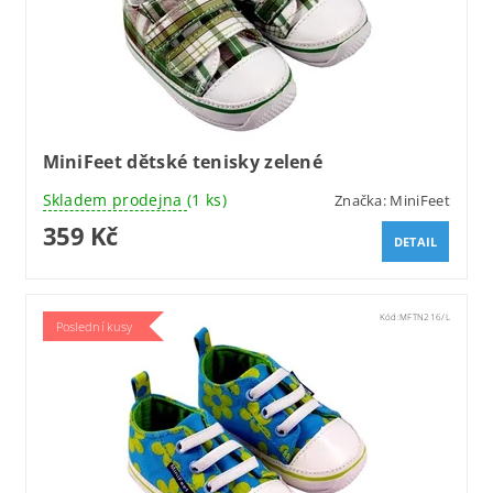
MiniFeet dětské tenisky zelené
Skladem prodejna
(1 ks)
Značka:
MiniFeet
359 Kč
DETAIL
Kód:
MFTN216/L
Poslední kusy