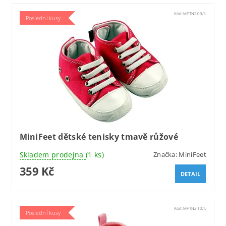
Kód:
MFTN209/L
Poslední kusy
MiniFeet dětské tenisky tmavě růžové
Skladem prodejna
(1 ks)
Značka:
MiniFeet
359 Kč
DETAIL
Kód:
MFTN210/L
Poslední kusy