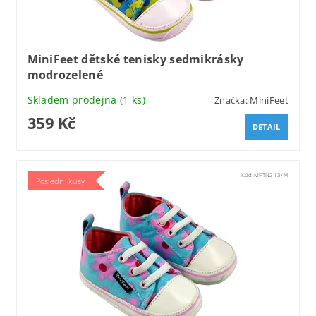
MiniFeet dětské tenisky sedmikrásky
modrozelené
Skladem prodejna
(1 ks)
Značka:
MiniFeet
359 Kč
DETAIL
Kód:
MFTN213/M
Poslední kusy