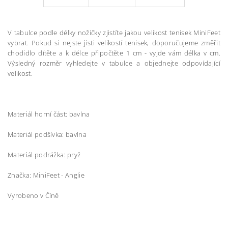
V tabulce podle délky nožičky zjistíte jakou velikost tenisek MiniFeet
vybrat. Pokud si nejste jisti velikostí tenisek, doporučujeme změřit
chodidlo dítěte a k délce připočtěte 1 cm - vyjde vám délka v cm.
Výsledný rozměr vyhledejte v tabulce a objednejte odpovídající
velikost.
Materiál horní část: bavlna
Materiál podšívka: bavlna
Materiál podrážka: pryž
Značka: MiniFeet - Anglie
Vyrobeno v Číně