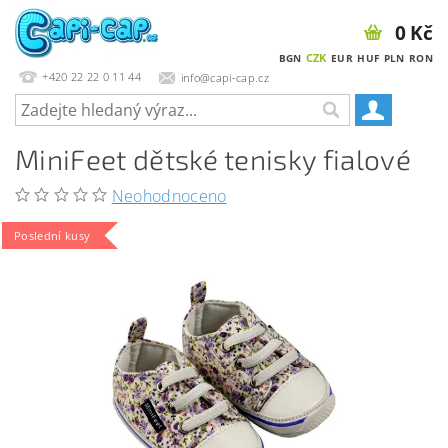
0 Kč
CZK
BGN
EUR
HUF
PLN
RON
+420 22 22 0 11 44
info@capi-cap.cz
MiniFeet dětské tenisky fialové
Neohodnoceno
Poslední kusy