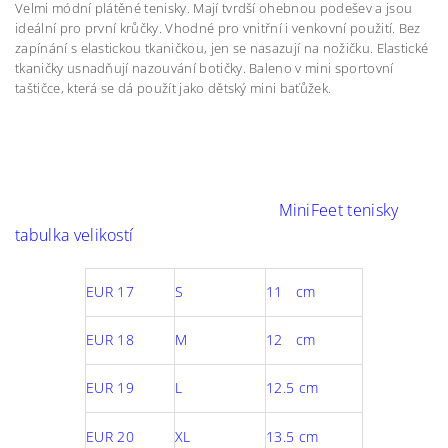
Velmi módní plátěné tenisky. Mají tvrdší ohebnou podešev a jsou
ideální pro první krůčky. Vhodné pro vnitřní i venkovní použití. Bez
zapínání s elastickou tkaničkou, jen se nasazují na nožičku. Elastické
tkaničky usnadňují nazouvání botičky. Baleno v mini sportovní
taštičce, která se dá použít jako dětský mini baťůžek.
MiniFeet tenisky
tabulka velikostí
EUR 17
S
11 cm
EUR 18
M
12 cm
EUR 19
L
12.5 cm
EUR 20
XL
13.5 cm