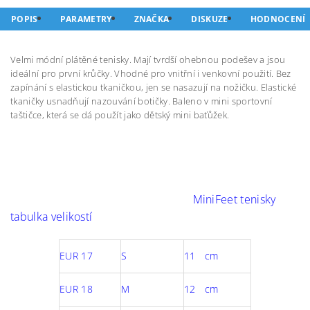
POPIS
PARAMETRY
ZNAČKA
DISKUZE
HODNOCENÍ
Velmi módní plátěné tenisky. Mají tvrdší ohebnou podešev a jsou
ideální pro první krůčky. Vhodné pro vnitřní i venkovní použití. Bez
zapínání s elastickou tkaničkou, jen se nasazují na nožičku. Elastické
tkaničky usnadňují nazouvání botičky. Baleno v mini sportovní
taštičce, která se dá použít jako dětský mini baťůžek.
MiniFeet tenisky
tabulka velikostí
EUR 17
S
11 cm
EUR 18
M
12 cm