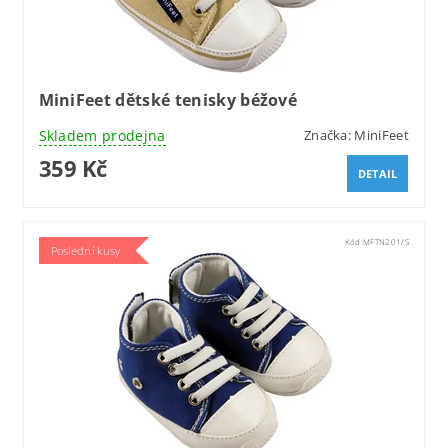
MiniFeet dětské tenisky béžové
Skladem prodejna
Značka:
MiniFeet
359 Kč
DETAIL
Kód:
MFTN201/S
Poslední kusy