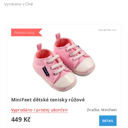
Vyrobeno v Číně
Kód:
MFTN210/L
Poslední kusy
MiniFeet dětské tenisky růžové
Vyprodáno / prodej ukončen
Značka:
MiniFeet
449 Kč
DETAIL