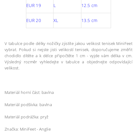
EUR 19
L
12.5 cm
EUR 20
XL
13.5 cm
V tabulce podle délky nožičky zjistíte jakou velikost tenisek MiniFeet
vybrat. Pokud si nejste jisti velikostí tenisek, doporučujeme změřit
chodidlo dítěte a k délce připočtěte 1 cm - vyjde vám délka v cm.
Výsledný rozměr vyhledejte v tabulce a objednejte odpovídající
velikost.
Materiál horní část: bavlna
Materiál podšívka: bavlna
Materiál podrážka: pryž
Značka: MiniFeet - Anglie