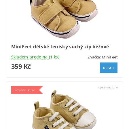
MiniFeet dětské tenisky suchý zip béžové
Skladem prodejna
(1 ks)
Značka:
MiniFeet
359 Kč
DETAIL
Kód:
MFTN207/M
Poslední kusy