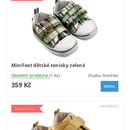
MiniFeet dětské tenisky zelené
Skladem prodejna
(1 ks)
Značka:
MiniFeet
359 Kč
DETAIL
Kód:
MFTN205/S
Poslední kusy