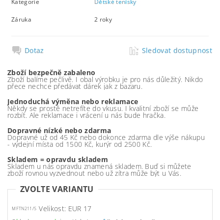
Kategorie
Dětské tenisky
Záruka
2 roky
Dotaz
Sledovat dostupnost
Zboží bezpečně zabaleno
Zboží balíme pečlivě. I obal výrobku je pro nás důležitý. Nikdo
přece nechce předávat dárek jak z bazaru.
Jednoduchá výměna nebo reklamace
Někdy se prostě netrefíte do vkusu. I kvalitní zboží se může
rozbít. Ale reklamace i vrácení u nás bude hračka.
Dopravné nízké nebo zdarma
Dopravné už od 45 Kč nebo dokonce zdarma dle výše nákupu
- výdejní místa od 1500 Kč, kurýr od 2500 Kč.
Skladem = opravdu skladem
Skladem u nás opravdu znamená skladem. Buď si můžete
zboží rovnou vyzvednout nebo už zítra může být u Vás.
ZVOLTE VARIANTU
Velikost: EUR 17
MFTN211/S