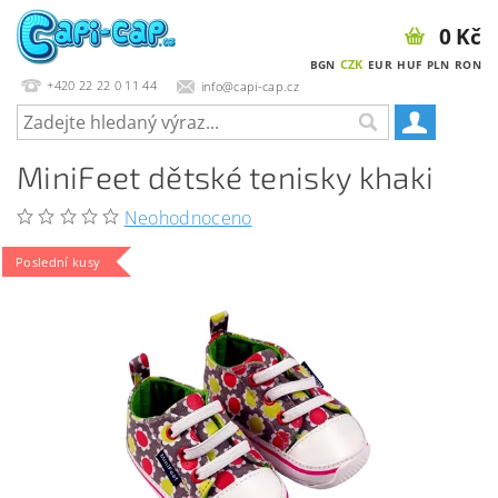
0 Kč
CZK
BGN
EUR
HUF
PLN
RON
+420 22 22 0 11 44
info@capi-cap.cz
MiniFeet dětské tenisky khaki
Neohodnoceno
Poslední kusy