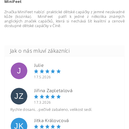
MiniFeet
Značka MiniFeet nabízí praktické dětské capáčky z jemné nezávadné
kůže (kozinka). MiniFeet patří k jedné z několika známých
anglických značek capáčků, která si nechává šít kvalitní a cenově
dostupné dětské capáčky v Číně.
Julie
J
17.5.2026
Jiřina Zapletalová
JZ
17.3.2026
Rychle dosani, , pečlivě zabaleno, velikost sedí.
Jitka Královcová
JK