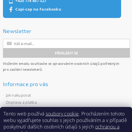
+420 774 887 327
Capi-cap na Facebooku
Newsletter
Vložením emailu souhlasíte se
zpracováním osobních údajů
potřebných
pro zasílání newsletterů.
Informace pro vás
Jak nakupovat
Doprava a platba
Obchodní podmínky
Tento web používá
soubory cookie
. Procházením tohoto
Ochrana osobních údajů
webu vyjadřujete souhlas s jejich používáním a v případě
Velkoobchod
poskytnutí dalších osobních údajů s jejich
ochranou a
Zásady používání souborů cookies