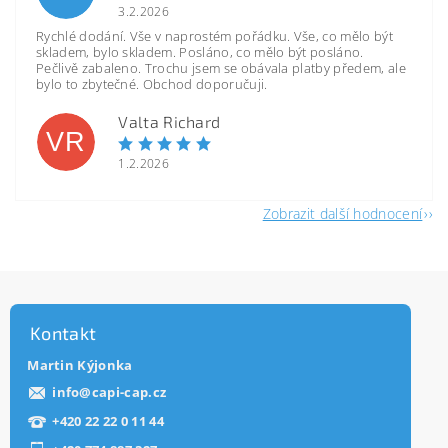
3.2.2026
Rychlé dodání. Vše v naprostém pořádku. Vše, co mělo být
skladem, bylo skladem. Posláno, co mělo být posláno.
Pečlivě zabaleno. Trochu jsem se obávala platby předem, ale
bylo to zbytečné. Obchod doporučuji.
Valta Richard
VR
1.2.2026
Zobrazit další hodnocení
Kontakt
Martin Kýjonka
info
@
capi-cap.cz
+420 22 22 0 11 44