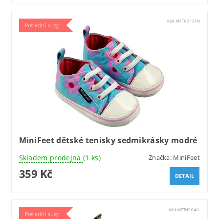
Kód:
MFTN213/M
Poslední kusy
MiniFeet dětské tenisky sedmikrásky modré
Skladem prodejna
(1 ks)
Značka:
MiniFeet
359 Kč
DETAIL
Kód:
MFTN204/L
Poslední kusy