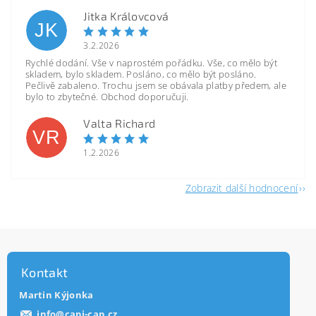
Jitka Královcová
JK
3.2.2026
Rychlé dodání. Vše v naprostém pořádku. Vše, co mělo být
skladem, bylo skladem. Posláno, co mělo být posláno.
Pečlivě zabaleno. Trochu jsem se obávala platby předem, ale
bylo to zbytečné. Obchod doporučuji.
Valta Richard
VR
1.2.2026
Zobrazit další hodnocení
Kontakt
Martin Kýjonka
info
@
capi-cap.cz