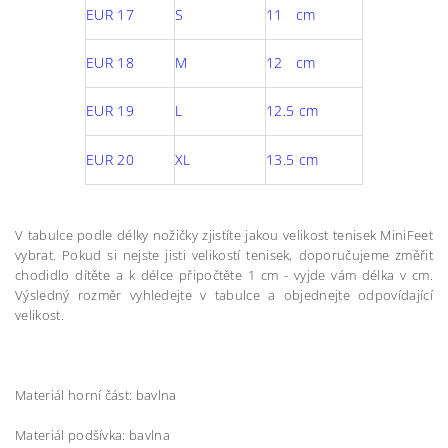
EUR 17
S
11 cm
EUR 18
M
12 cm
EUR 19
L
12.5 cm
EUR 20
XL
13.5 cm
V tabulce podle délky nožičky zjistíte jakou velikost tenisek MiniFeet
vybrat. Pokud si nejste jisti velikostí tenisek, doporučujeme změřit
chodidlo dítěte a k délce připočtěte 1 cm - vyjde vám délka v cm.
Výsledný rozměr vyhledejte v tabulce a objednejte odpovídající
velikost.
Materiál horní část: bavlna
Materiál podšívka: bavlna