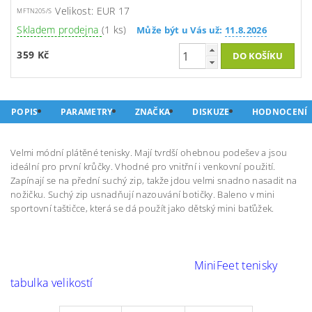
Velikost: EUR 17
MFTN205/S
Skladem prodejna
(1 ks)
Může být u Vás už:
11.8.2026
359 Kč
POPIS
PARAMETRY
ZNAČKA
DISKUZE
HODNOCENÍ
Velmi módní plátěné tenisky. Mají tvrdší ohebnou podešev a jsou
ideální pro první krůčky. Vhodné pro vnitřní i venkovní použití.
Zapínají se na přední suchý zip, takže jdou velmi snadno nasadit na
nožičku. Suchý zip usnadňují nazouvání botičky. Baleno v mini
sportovní taštičce, která se dá použít jako dětský mini baťůžek.
MiniFeet tenisky
tabulka velikostí