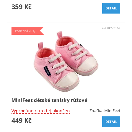
359 Kč
DETAIL
Kód:
MFTN210/L
Poslední kusy
MiniFeet dětské tenisky růžové
Vyprodáno / prodej ukončen
Značka:
MiniFeet
449 Kč
DETAIL