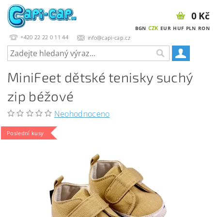
0 Kč
CZK
BGN
EUR
HUF
PLN
RON
+420 22 22 0 11 44
info@capi-cap.cz
MiniFeet dětské tenisky suchý
zip béžové
Neohodnoceno
Poslední kusy