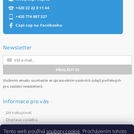
+420 22 22 0 11 44
+420 774 887 327
Capi-cap na Facebooku
Newsletter
Vložením emailu souhlasíte se
zpracováním osobních údajů
potřebných
pro zasílání newsletterů.
Informace pro vás
Jak nakupovat
Doprava a platba
Obchodní podmínky
Tento web používá
soubory cookie
. Procházením tohoto
Ochrana osobních údajů