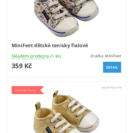
MiniFeet dětské tenisky fialové
Skladem prodejna
(1 ks)
Značka:
MiniFeet
359 Kč
DETAIL
Kód:
MFTN207/M
Poslední kusy