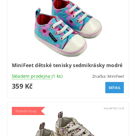
MiniFeet dětské tenisky sedmikrásky modré
Skladem prodejna
(1 ks)
Značka:
MiniFeet
359 Kč
DETAIL
Kód:
MFTN212/M
Poslední kusy