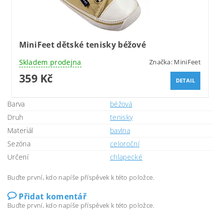
MiniFeet dětské tenisky béžové
Skladem prodejna
Značka:
MiniFeet
359 Kč
DETAIL
Barva
béžová
Druh
tenisky
Materiál
bavlna
Sezóna
celoroční
Určení
chlapecké
Buďte první, kdo napíše příspěvek k této položce.
Přidat komentář
Buďte první, kdo napíše příspěvek k této položce.