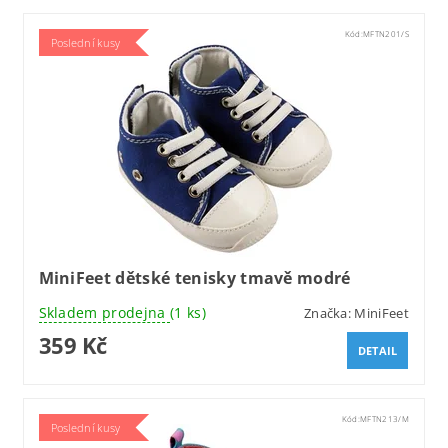
Kód:
MFTN201/S
Poslední kusy
MiniFeet dětské tenisky tmavě modré
Skladem prodejna
(1 ks)
Značka:
MiniFeet
359 Kč
DETAIL
Kód:
MFTN213/M
Poslední kusy