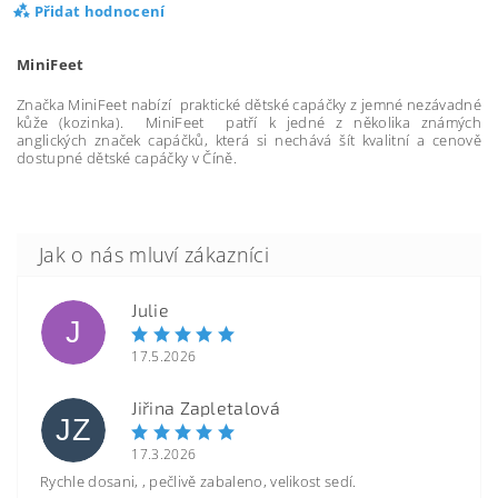
Přidat hodnocení
MiniFeet
Značka MiniFeet nabízí praktické dětské capáčky z jemné nezávadné
kůže (kozinka). MiniFeet patří k jedné z několika známých
anglických značek capáčků, která si nechává šít kvalitní a cenově
dostupné dětské capáčky v Číně.
Julie
J
17.5.2026
Jiřina Zapletalová
JZ
17.3.2026
Rychle dosani, , pečlivě zabaleno, velikost sedí.