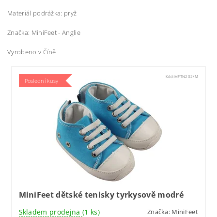
Materiál podrážka: pryž
Značka: MiniFeet - Anglie
Vyrobeno v Číně
Kód:
MFTN202/M
Poslední kusy
MiniFeet dětské tenisky tyrkysově modré
Skladem prodejna
(1 ks)
Značka:
MiniFeet