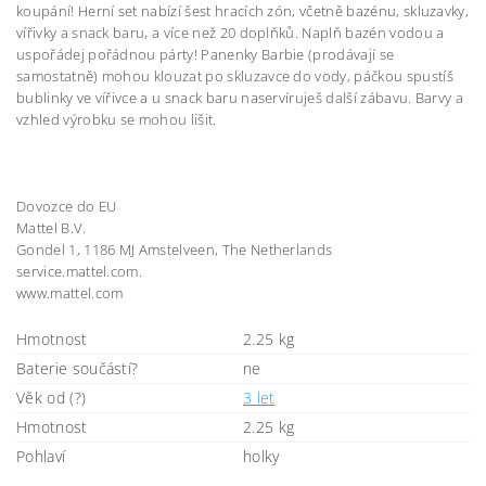
koupání! Herní set nabízí šest hracích zón, včetně bazénu, skluzavky,
vířivky a snack baru, a více než 20 doplňků. Naplň bazén vodou a
uspořádej pořádnou párty! Panenky Barbie (prodávají se
samostatně) mohou klouzat po skluzavce do vody, páčkou spustíš
bublinky ve vířivce a u snack baru naservíruješ další zábavu. Barvy a
vzhled výrobku se mohou lišit.
Dovozce do EU
Mattel B.V.
Gondel 1, 1186 MJ Amstelveen, The Netherlands
service.mattel.com.
www.mattel.com
Hmotnost
2.25 kg
Baterie součástí?
ne
Věk od (?)
3 let
Hmotnost
2.25 kg
Pohlaví
holky