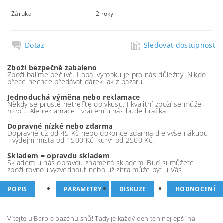
Záruka
2 roky
Dotaz
Sledovat dostupnost
Zboží bezpečně zabaleno
Zboží balíme pečlivě. I obal výrobku je pro nás důležitý. Nikdo
přece nechce předávat dárek jak z bazaru.
Jednoduchá výměna nebo reklamace
Někdy se prostě netrefíte do vkusu. I kvalitní zboží se může
rozbít. Ale reklamace i vrácení u nás bude hračka.
Dopravné nízké nebo zdarma
Dopravné už od 45 Kč nebo dokonce zdarma dle výše nákupu
- výdejní místa od 1500 Kč, kurýr od 2500 Kč.
Skladem = opravdu skladem
Skladem u nás opravdu znamená skladem. Buď si můžete
zboží rovnou vyzvednout nebo už zítra může být u Vás.
POPIS
PARAMETRY
DISKUZE
HODNOCENÍ
Vítejte u Barbie bazénu snů! Tady je každý den ten nejlepší na