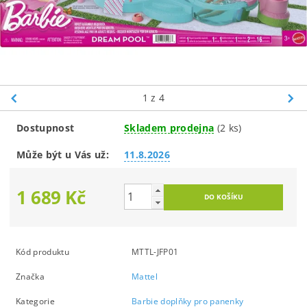
1
z 4
Dostupnost
Skladem prodejna
(2 ks)
Může být u Vás už:
11.8.2026
1 689 Kč
Kód produktu
MTTL-JFP01
Značka
Mattel
Kategorie
Barbie doplňky pro panenky