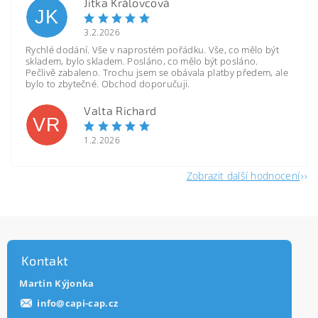
Jitka Královcová
JK
3.2.2026
Rychlé dodání. Vše v naprostém pořádku. Vše, co mělo být
skladem, bylo skladem. Posláno, co mělo být posláno.
Pečlivě zabaleno. Trochu jsem se obávala platby předem, ale
bylo to zbytečné. Obchod doporučuji.
Valta Richard
VR
1.2.2026
Zobrazit další hodnocení
Kontakt
Martin Kýjonka
info
@
capi-cap.cz