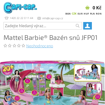
0 Kč
CZK
BGN
EUR
HUF
PLN
RON
+420 22 22 0 11 44
info@capi-cap.cz
Mattel Barbie® Bazén snů JFP01
Neohodnoceno