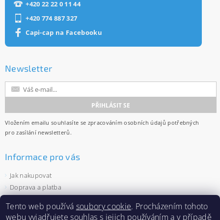
+420 22 22 0 11 44
+420 774 887 327
Capi-cap na Facebooku
Newsletter
Vložením emailu souhlasíte se
zpracováním osobních údajů
potřebných
pro zasílání newsletterů.
Informace pro vás
Jak nakupovat
Doprava a platba
Obchodní podmínky
Tento web používá
soubory cookie
. Procházením tohoto
Ochrana osobních údajů
webu vyjadřujete souhlas s jejich používáním a v případě