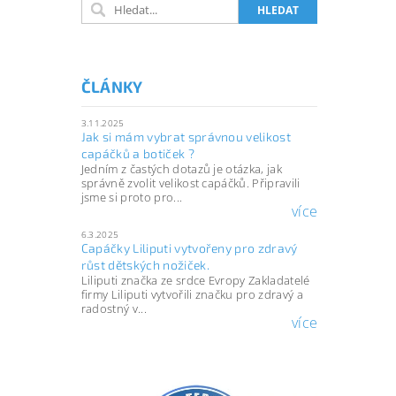
ČLÁNKY
3.11.2025
Jak si mám vybrat správnou velikost
capáčků a botiček ?
Jedním z častých dotazů je otázka, jak
správně zvolit velikost capáčků. Připravili
jsme si proto pro...
více
6.3.2025
Capáčky Liliputi vytvořeny pro zdravý
růst dětských nožiček.
Liliputi značka ze srdce Evropy Zakladatelé
firmy Liliputi vytvořili značku pro zdravý a
radostný v...
více