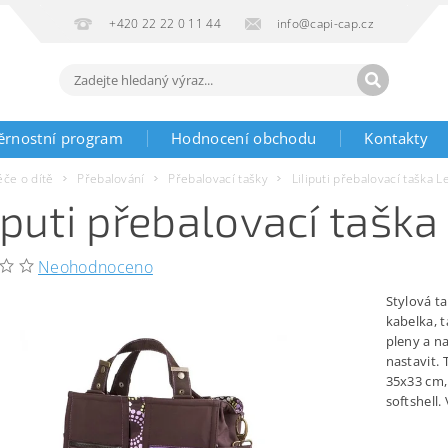
+420 22 22 0 11 44
info@capi-cap.cz
ěrnostní program
Hodnocení obchodu
Kontakty
éče o dítě
Přebalování
Přebalovací tašky
Liliputi přebalovací taška 
liputi přebalovací tašk
Neohodnoceno
Stylová t
kabelka, 
pleny a na
nastavit.
35x33 cm,
softshell.