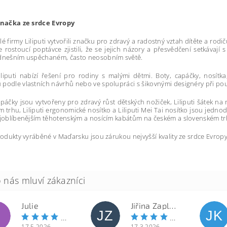
 značka ze srdce Evropy
lé firmy Liliputi vytvořili značku pro zdravý a radostný vztah dítěte a ro
le rostoucí poptávce zjistili, že se jejich názory a přesvědčení setkávaj
 dnešním uspěchaném, často neosobním světě.
liputi nabízí řešení pro rodiny s malými dětmi. Boty, capáčky, nosítk
podle vlastních návrhů nebo ve spolupráci s šikovnými designéry při použi
capáčky jsou vytvořeny pro zdravý růst dětských nožiček, Liliputi šátek n
 trhu, Liliputi ergonomické nosítko a Liliputi Mei Tai nosítko jsou jedno
ejoblíbenějším těhotenským a nosícím kabátům na českém a slovenském tr
produkty vyráběné v Maďarsku jsou zárukou nejvyšší kvality ze srdce Evropy
Julie
Jiřina Zapletalová
JZ
JK
17.5.2026
17.3.2026