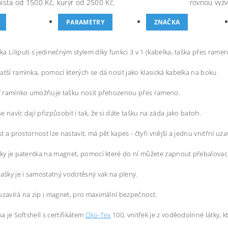
místa od 1500 Kč, kurýr od 2500 Kč.
rovnou vyzv
PARAMETRY
ZNAČKA
a Liliputi s jedinečným stylem díky funkci 3 v 1 (kabelka, taška přes ramen
atší ramínka, pomocí kterých se dá nosit jako klasická kabelka na boku.
ší ramínko umožňuje tašku nosit přehozenou přes rameno.
e navíc dají přizpůsobit i tak, že si dáte tašku na záda jako batoh.
ost a prostornost lze nastavit, má pět kapes - čtyři vnější a jednu vnitřní uz
šky je patentka na magnet, pomocí které do ní můžete zapnout přebalovací
tašky je i samostatný vodotěsný vak na pleny.
uzavírá na zip i magnet, pro maximální bezpečnost.
ka je Softshell s certifikátem
Öko-Tex
100, vnitřek je z voděodolnné látky, k