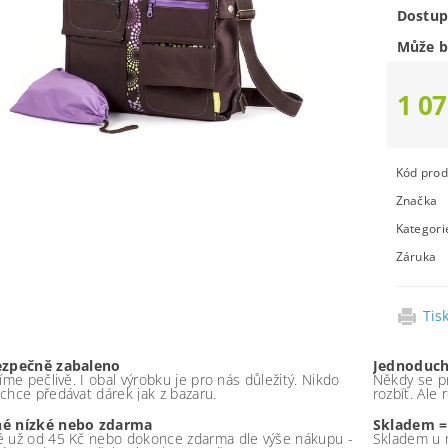
Dostup
Může b
1 07
Kód prod
Značka
Kategori
Záruka
Tis
ezpečně zabaleno
Jednoduch
íme pečlivě. I obal výrobku je pro nás důležitý. Nikdo
Někdy se pr
chce předávat dárek jak z bazaru.
rozbít. Ale
é nízké nebo zdarma
Skladem =
 už od 45 Kč nebo dokonce zdarma dle výše nákupu -
Skladem u 