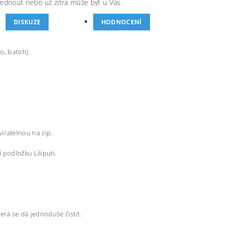
ednout nebo už zítra může být u Vás.
DISKUZE
HODNOCENÍ
o, batoh).
avíratelnou na zip.
 podložku Liliputi.
terá se dá jednoduše čistit.