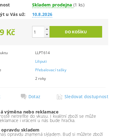
nost
Skladem prodejna
(1 ks)
ýt u Vás už:
10.8.2026
9 Kč
uktu
LLPT614
Liliputi
e
Přebalovací tašky
2 roky
k
Dotaz
Sledovat dostupnost
á výměna nebo reklamace
ostě netrefíte do vkusu. I kvalitní zboží se může
 reklamace i vrácení u nás bude hračka.
 opravdu skladem
nás opravdu znamená skladem. Buď si můžete zboží