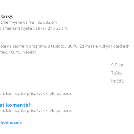
 tašky:
ozměr (výška x šířka): 35 x 33 cm
 zmenšení (výška x šířka): 21 x 33 cm
ačce na šetrném programu s teplotou 30 °C. Ždímat na nízkých otáčkách.
max. 100 °C. Nebělit.
t
0.9 kg
Taška
hnědá
ní, kdo napíše příspěvek k této položce.
dat komentář
ní, kdo napíše příspěvek k této položce.
t hodnocení