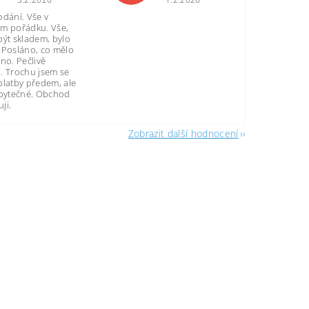
odání. Vše v
m pořádku. Vše,
být skladem, bylo
 Posláno, co mělo
no. Pečlivě
. Trochu jsem se
platby předem, ale
zbytečné. Obchod
ji.
Zobrazit další hodnocení