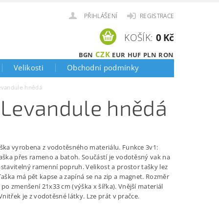
PŘIHLÁŠENÍ
REGISTRACE
KOŠÍK:
0 Kč
CZK
BGN
EUR
HUF
PLN
RON
Velikosti
Obchodní podmínky
Levandule hnědá
a Levandule hnědá
aška vyrobena z vodotěsného materiálu. Funkce 3v1:
taška přes rameno a batoh. Součástí je vodotěsný vak na
stavitelný ramenní popruh. Velikost a prostor tašky lez
 Taška má pět kapse a zapíná se na zip a magnet. Rozměr
 po zmenšení 21x33 cm (výška x šířka). Vnější materiál
 Vnitřek je z vodotěsné látky. Lze prát v pračce.