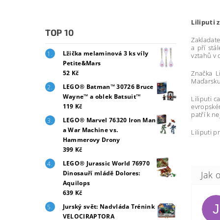
Liliputi
TOP 10
Zakladate
a pří stá
Lžička melaminová 3 ks víly
vztahů v
Petite&Mars
Značka Li
52 Kč
Maďarsku 
LEGO® Batman™ 30726 Bruce
Wayne™ a oblek Batsuit™
Liliputi 
evropském
119 Kč
patří k n
LEGO® Marvel 76320 Iron Man
a War Machine vs.
Liliputi 
Hammerovy Drony
399 Kč
LEGO® Jurassic World 76970
Dinosauří mládě Dolores:
Aquilops
639 Kč
J
Jurský svět: Nadvláda Trénink
VELOCIRAPTORA