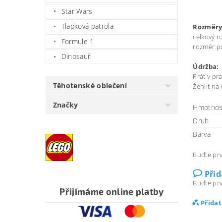
Star Wars
Tlapková patrola
Rozměry
celkový r
Formule 1
rozměr po
Dinosauři
Údržba:
Prát v pr
Těhotenské oblečení
Žehlit na 
Značky
Hmotnos
Druh
Barva
Buďte prv
Při
Buďte prv
Přijímáme online platby
Přida