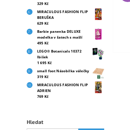
329 Kč
MIRACULOUS FASHION FLIP
BERUŠKA
629 Kč
Barbie panenka DELUXE
modelka v šatech s mašlí
495 Kč
LEGO® Botanicals 10372
Ibišek
1 695 Kč
small foot Násobilka válečky
319 Kč
MIRACULOUS FASHION FLIP
ADRIEN
769 Kč
Hledat