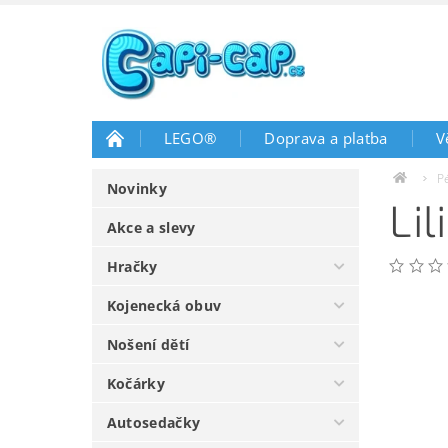
LEGO®
Doprava a platba
V
P
Novinky
Li
Akce a slevy
Hračky
Kojenecká obuv
Nošení dětí
Kočárky
Autosedačky