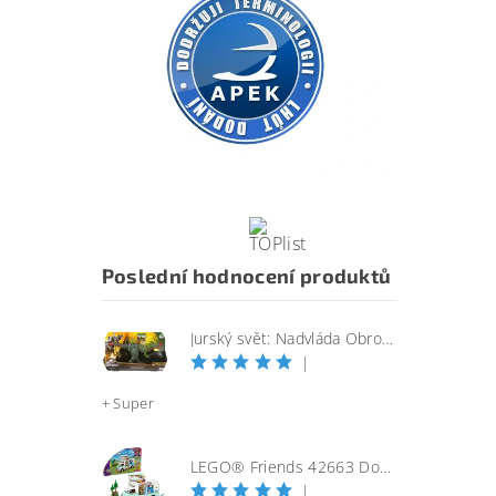
Poslední hodnocení produktů
Jurský svět: Nadvláda Obrovský útočící SINOTYRANNUS
|
+ Super
LEGO® Friends 42663 Dobrodružství s karavanem přátelství
|