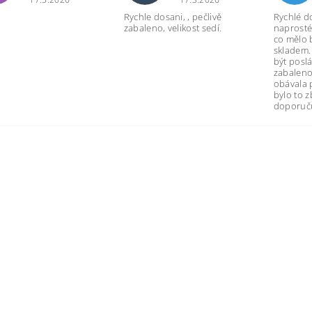
Rychle dosani, , pečlivě
Rychlé d
zabaleno, velikost sedí.
naprosté
co mělo 
skladem.
být poslá
zabaleno
obávala 
bylo to 
doporuču