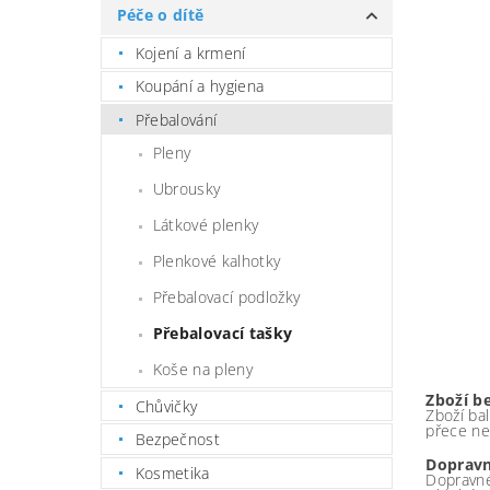
Péče o dítě
Kojení a krmení
Koupání a hygiena
Přebalování
Pleny
Ubrousky
Látkové plenky
Plenkové kalhotky
Přebalovací podložky
Přebalovací tašky
Koše na pleny
Zboží b
Chůvičky
Zboží bal
přece ne
Bezpečnost
Dopravn
Kosmetika
Dopravné