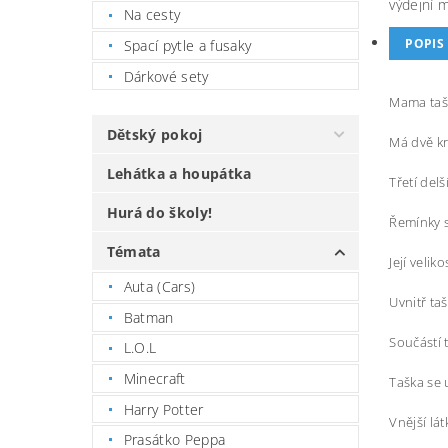
výdejní 
Na cesty
POPIS
Spací pytle a fusaky
Dárkové sety
Mama tašk
Dětský pokoj
Má dvě kr
Lehátka a houpátka
Třetí del
Hurá do školy!
Řemínky s
Témata
Její velik
Auta (Cars)
Uvnitř ta
Batman
Součástí 
L.O.L
Minecraft
Taška se 
Harry Potter
Vnější lát
Prasátko Peppa