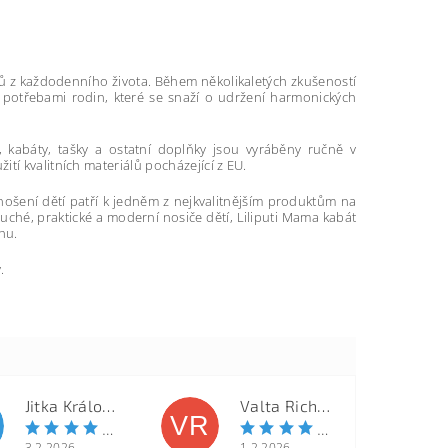
dičů z každodenního života. Během několikaletých zkušeností
í s potřebami rodin, které se snaží o udržení harmonických
a, kabáty, tašky a ostatní doplňky jsou vyráběny ručně v
tí kvalitních materiálů pocházející z EU.
a nošení dětí patří k jedněm z nejkvalitnějším produktům na
duché, praktické a moderní nosiče dětí, Liliputi Mama kabát
hu.
.
Jitka Královcová
Valta Richard
VR
3.2.2026
1.2.2026