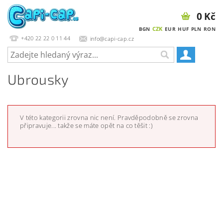
0 Kč
CZK
BGN
EUR
HUF
PLN
RON
+420 22 22 0 11 44
info@capi-cap.cz
Ubrousky
V této kategorii zrovna nic není. Pravděpodobně se zrovna
připravuje... takže se máte opět na co těšit :)