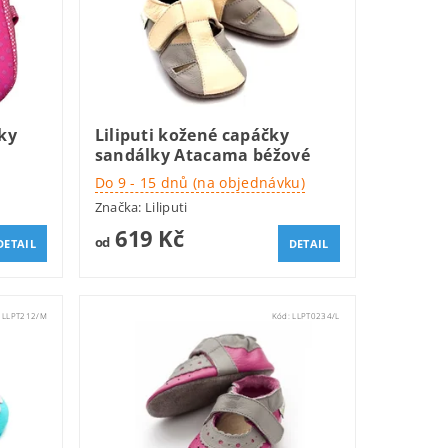
ky
Liliputi kožené capáčky
sandálky Atacama béžové
Do 9 - 15 dnů (na objednávku)
Značka:
Liliputi
619 Kč
od
DETAIL
DETAIL
:
LLPT212/M
Kód:
LLPT0234/L