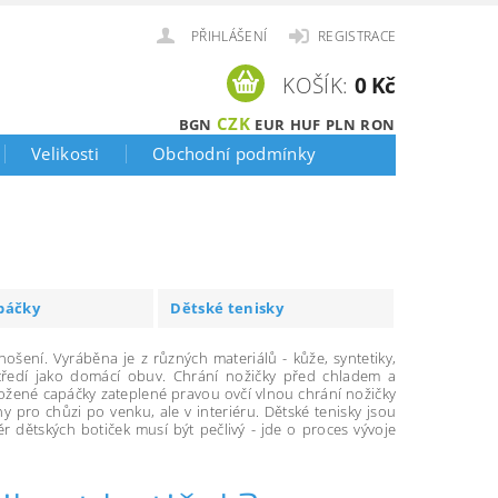
PŘIHLÁŠENÍ
REGISTRACE
KOŠÍK:
0 Kč
CZK
BGN
EUR
HUF
PLN
RON
Velikosti
Obchodní podmínky
páčky
Dětské tenisky
ení. Vyráběna je z různých materiálů - kůže, syntetiky,
středí jako domácí obuv. Chrání nožičky před chladem a
kožené capáčky zateplené pravou ovčí vlnou chrání nožičky
pro chůzi po venku, ale v interiéru. Dětské tenisky jsou
ěr dětských botiček musí být pečlivý - jde o proces vývoje