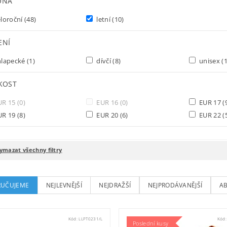
ÓNA
loroční
(48)
letní
(10)
ENÍ
lapecké
(1)
dívčí
(8)
unisex
(1
IKOST
UR 15
(0)
EUR 16
(0)
EUR 17
(
UR 19
(8)
EUR 20
(6)
EUR 22
(
ymazat všechny filtry
UČUJEME
NEJLEVNĚJŠÍ
NEJDRAŽŠÍ
NEJPRODÁVANĚJŠÍ
A
Kód:
LLPT0231/L
Kód
Poslední kusy