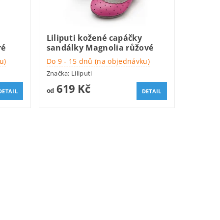
Liliputi kožené capáčky
ré
sandálky Magnolia růžové
u)
Do 9 - 15 dnů (na objednávku)
Značka:
Liliputi
619 Kč
od
DETAIL
DETAIL