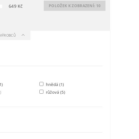
649
Kč
POLOŽEK K ZOBRAZENÍ:
10
A VÝROBCŮ
1)
hnědá
(1)
)
růžová
(5)