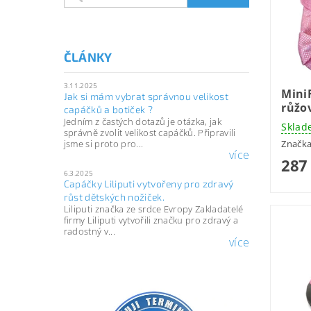
ČLÁNKY
3.11.2025
Mini
Jak si mám vybrat správnou velikost
růžo
capáčků a botiček ?
Jedním z častých dotazů je otázka, jak
Sklad
správně zvolit velikost capáčků. Připravili
Značk
jsme si proto pro...
více
287
6.3.2025
Capáčky Liliputi vytvořeny pro zdravý
růst dětských nožiček.
Liliputi značka ze srdce Evropy Zakladatelé
firmy Liliputi vytvořili značku pro zdravý a
radostný v...
více