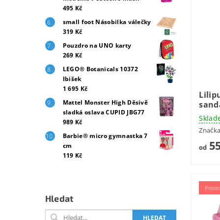
495 Kč
small foot Násobilka válečky
319 Kč
Pouzdro na UNO karty
269 Kč
LEGO® Botanicals 10372
Ibišek
1 695 Kč
Lilip
Mattel Monster High Děsivě
sandá
sladká oslava CUPID JBG77
Sklad
989 Kč
Značk
Barbie® micro gymnastka 7
55
cm
od
119 Kč
Posle
Hledat