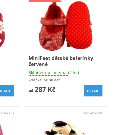
MiniFeet dětské balerínky
červené
Skladem prodejna
(2 ks)
Značka:
MiniFeet
287 Kč
od
DETAIL
DETAIL
:
MFBL251/L
Kód:
LLPT206/S