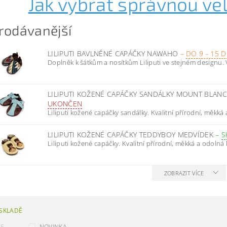
Jak vybrat správnou vel
rodávanější
LILIPUTI BAVLNĚNÉ CAPÁČKY NAWAHO
–
DO 9 - 15 
Doplněk k šátkům a nosítkům Liliputi ve stejném designu. 
LILIPUTI KOŽENÉ CAPÁČKY SANDÁLKY MOUNT BLAN
UKONČEN
Liliputi kožené capáčky sandálky. Kvalitní přírodní, měkká 
LILIPUTI KOŽENÉ CAPÁČKY TEDDYBOY MEDVÍDEK
–
S
Liliputi kožené capáčky. Kvalitní přírodní, měkká a odolná 
ZOBRAZIT VÍCE
SKLADĚ
CE
NOVINKA