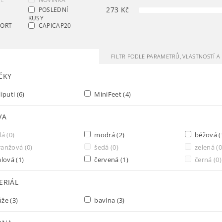
273
Kč
POSLEDNÍ
KUSY
SORT
CAPICAP20
FILTR PODLE PARAMETRŮ, VLASTNOSTÍ 
ČKY
liputi
(6)
MiniFeet
(4)
VA
lá
(0)
modrá
(2)
béžová
(
ranžová
(0)
šedá
(0)
zelená
(0
alová
(1)
červená
(1)
černá
(0)
ERIÁL
ůže
(3)
bavlna
(3)