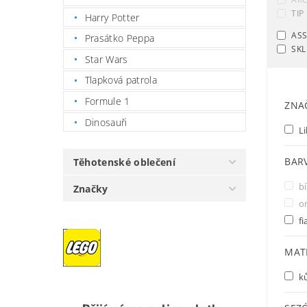
TIP
Harry Potter
AS
Prasátko Peppa
SKL
Star Wars
Tlapková patrola
Formule 1
ZNA
Dinosauři
Li
BAR
Těhotenské oblečení
bí
Značky
o
fi
MAT
k