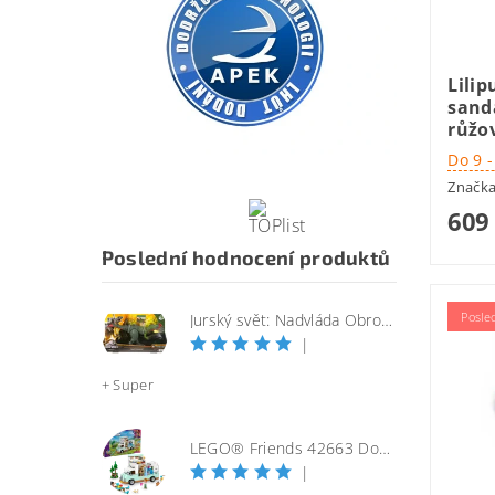
Lilip
sand
růžo
Do 9 
Značk
609
Poslední hodnocení produktů
Posle
Jurský svět: Nadvláda Obrovský útočící SINOTYRANNUS
|
+ Super
LEGO® Friends 42663 Dobrodružství s karavanem přátelství
|