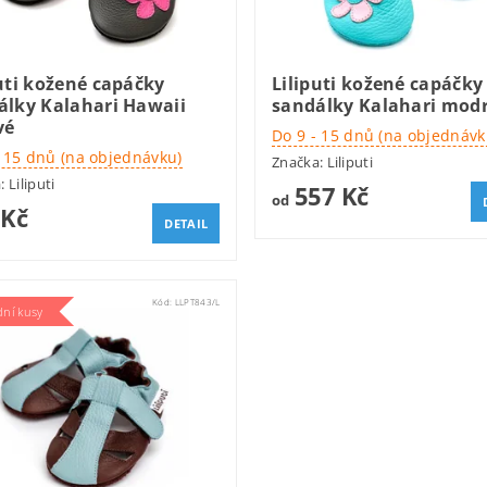
uti kožené capáčky
Liliputi kožené capáčky
álky Kalahari Hawaii
sandálky Kalahari mod
vé
Do 9 - 15 dnů (na objednávk
- 15 dnů (na objednávku)
Značka:
Liliputi
a:
Liliputi
557 Kč
od
 Kč
DETAIL
Kód:
LLPT843/L
dní kusy