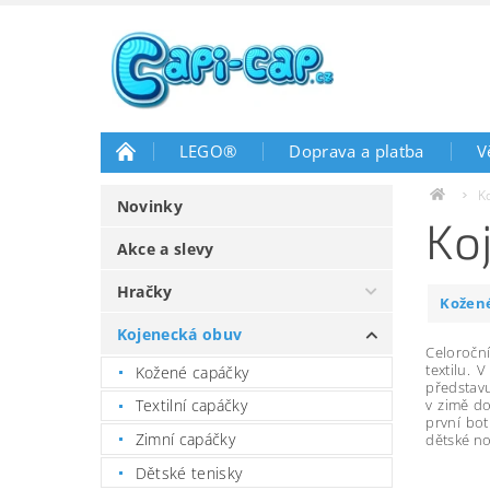
LEGO®
Doprava a platba
V
K
Novinky
Ko
Akce a slevy
Hračky
Kožen
Kojenecká obuv
Celoroční
textilu.
Kožené capáčky
představu
v zimě do
Textilní capáčky
první bot
Zimní capáčky
dětské no
Dětské tenisky