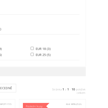
)
9)
EUR 18
(3)
5)
EUR 25
(5)
BECEDNĚ
1
1
10
Stránka
z
-
položek
celkem
:
MFCP117/S
Kód:
MFBL252/L
Poslední kusy