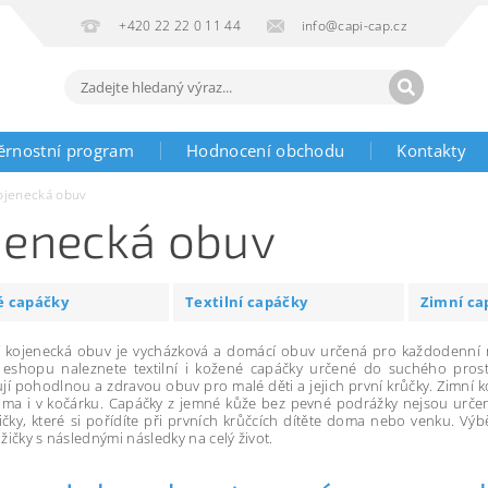
+420 22 22 0 11 44
info@capi-cap.cz
ěrnostní program
Hodnocení obchodu
Kontakty
ojenecká obuv
jenecká obuv
é capáčky
Textilní capáčky
Zimní ca
 kojenecká obuv je vycházková a domácí obuv určená pro každodenní noš
 V eshopu naleznete textilní i kožené capáčky určené do suchého pro
jí pohodlnou a zdravou obuv pro malé děti a jejich první krůčky. Zimní 
ma i v kočárku. Capáčky z jemné kůže bez pevné podrážky nejsou určeny 
ičky, které si pořídíte při prvních krůčcích dítěte doma nebo venku. Výb
žičky s následnými následky na celý život.