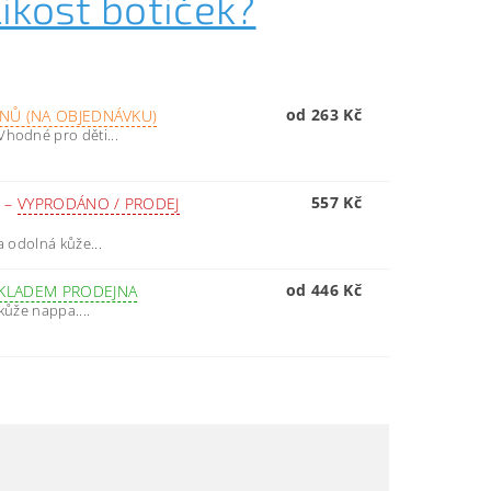
ikost botiček?
od 263 Kč
DNŮ (NA OBJEDNÁVKU)
Vhodné pro děti...
557 Kč
C
–
VYPRODÁNO / PRODEJ
a odolná kůže...
od 446 Kč
KLADEM PRODEJNA
kůže nappa....