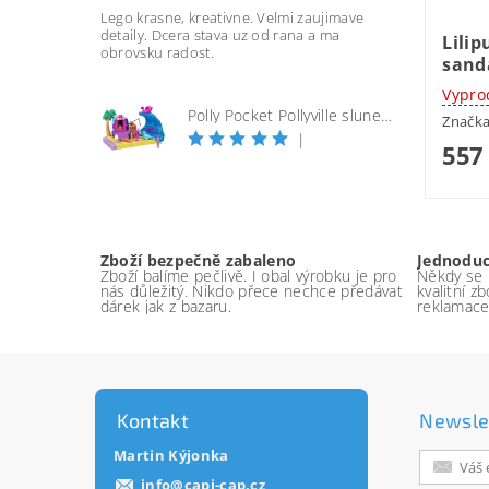
Lego krasne, kreativne. Velmi zaujimave
detaily. Dcera stava uz od rana a ma
Lilip
obrovsku radost.
sand
Vypro
Polly Pocket Pollyville slunečná pláž
Značk
|
557
Zboží bezpečně zabaleno
Jednodu
Zboží balíme pečlivě. I obal výrobku je pro
Někdy se p
nás důležitý. Nikdo přece nechce předávat
kvalitní z
dárek jak z bazaru.
reklamace
Kontakt
Newsle
Martin Kýjonka
info
@
capi-cap.cz