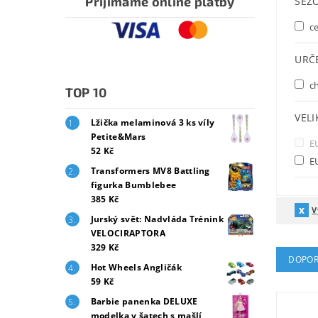
Přijímáme online platby
SEZ
ce
URČ
ch
TOP 10
VEL
Lžička melaminová 3 ks víly
Petite&Mars
E
52 Kč
E
Transformers MV8 Battling
figurka Bumblebee
385 Kč
V
Jurský svět: Nadvláda Trénink
VELOCIRAPTORA
329 Kč
DOPOR
Hot Wheels Angličák
59 Kč
Barbie panenka DELUXE
modelka v šatech s mašlí