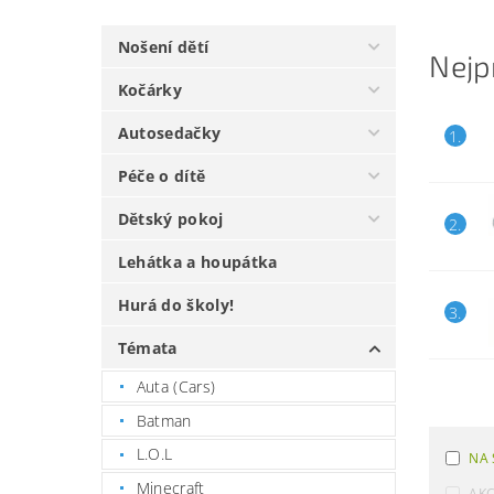
Nošení dětí
Nejp
Kočárky
Autosedačky
1.
Péče o dítě
Dětský pokoj
2.
Lehátka a houpátka
Hurá do školy!
3.
Témata
Auta (Cars)
Batman
L.O.L
NA 
Minecraft
AK