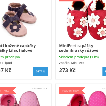
uti kožené capáčky
MiniFeet capáčky
lky Lilac fialové
sedmikrásky růžové
em prodejna
Skladem prodejna
(1 ks)
a:
Liliputi
Značka:
MiniFeet
7 Kč
273 Kč
DETAIL
Kód:
MFBL250/L
Kód
dní kusy
Poslední kusy