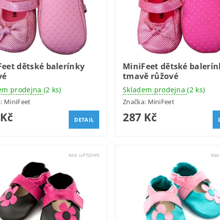
Feet dětské balerínky
MiniFeet dětské balerín
vé
tmavě růžové
em prodejna
(2 ks)
Skladem prodejna
(2 ks)
a:
MiniFeet
Značka:
MiniFeet
 Kč
287 Kč
DETAIL
Kód:
LLPT209/S
Kód