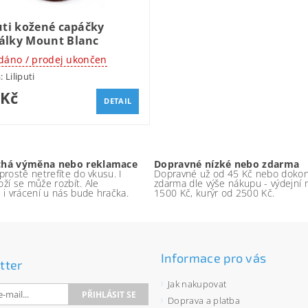
uti kožené capáčky
álky Mount Blanc
dáno / prodej ukončen
a:
Liliputi
 Kč
DETAIL
chá výměna nebo reklamace
Dopravné nízké nebo zdarma
rostě netrefíte do vkusu. I
Dopravné už od 45 Kč nebo doko
boží se může rozbít. Ale
zdarma dle výše nákupu - výdejní 
 i vrácení u nás bude hračka.
1500 Kč, kurýr od 2500 Kč.
Informace pro vás
tter
Jak nakupovat
Doprava a platba