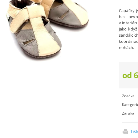
Capáčky j
bez pevn
v interiér
jako když
sandálcí
koordina
nohách.
od 
Značka
Kategori
Záruka
Tis