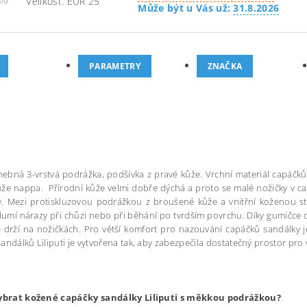
Velikost: EUR 25
6/U
Může být u Vás už:
31.8.2026
PARAMETRY
ZNAČKA
ebná 3-vrstvá podrážka, podšívka z pravé kůže. Vrchní materiál capáčků 
kůže nappa. Přírodní kůže velmi dobře dýchá a proto se malé nožičky v c
ev. Mezi protiskluzovou podrážkou z broušené kůže a vnitřní koženou s
 tlumí nárazy při chůzi nebo při běhání po tvrdším povrchu. Díky gumičce
drží na nožičkách. Pro větší komfort pro nazouvání capáčků sandálky j
andálků Liliputi je vytvořena tak, aby zabezpečila dostatečný prostor pro
vybrat kožené capáčky sandálky Liliputi s měkkou podrážkou?