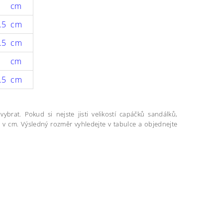
1 cm
.5 cm
.5 cm
5 cm
.5 cm
vybrat. Pokud si nejste jisti velikostí capáčků sandálků,
 v cm. Výsledný rozměr vyhledejte v tabulce a objednejte