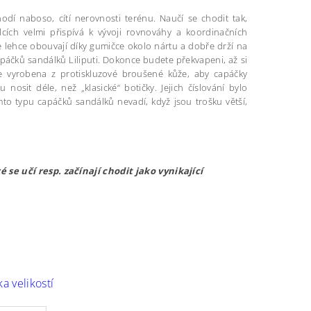
odí naboso, cítí nerovnosti terénu. Naučí se chodit tak,
cích velmi přispívá k vývoji rovnováhy a koordinačních
se lehce obouvají díky gumičce okolo nártu a dobře drží na
páčků sandálků Liliputi. Dokonce budete překvapeni, až si
e vyrobena z protiskluzové broušené kůže, aby capáčky
osit déle, než „klasické“ botičky. Jejich číslování bylo
mto typu capáčků sandálků nevadí, když jsou trošku větší,
 se učí resp. začínají chodit jako vynikající
a velikostí