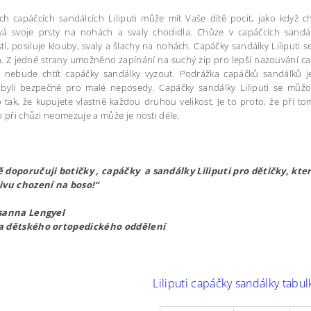
h capáčcích sandálcích Liliputi může mít Vaše dítě pocit, jako když ch
vá svoje prsty na nohách a svaly chodidla. Chůze v capáčcích sandál
í, posiluje klouby, svaly a šlachy na nohách. Capáčky sandálky Liliputi 
. Z jedné strany umožněno zapínání na suchý zip pro lepší nazouvání ca
ě nebude chtít capáčky sandálky vyzout. Podrážka capáčků sandálků j
byli bezpečné pro malé neposedy. Capáčky sandálky Liliputi se můžou n
 tak, že kupujete vlastně každou druhou velikost. Je to proto, že při to
o při chůzi neomezuje a může je nosti déle.
 doporučuji botičky , capáčky a sandálky Liliputi pro dětičky, které
ivu chození na boso!“
sanna Lengyel
a dětského ortopedického oddělení
Liliputi capáčky sandálky tabulk