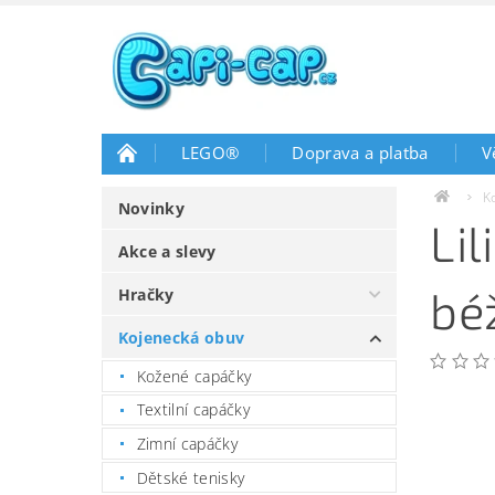
LEGO®
Doprava a platba
V
K
Novinky
Li
Akce a slevy
bé
Hračky
Kojenecká obuv
Kožené capáčky
Textilní capáčky
Zimní capáčky
Dětské tenisky