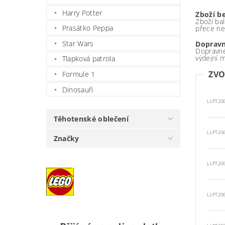
Harry Potter
Zboží b
Zboží bal
Prasátko Peppa
přece ne
Star Wars
Dopravn
Dopravné
výdejní 
Tlapková patrola
ZVO
Formule 1
Dinosauři
LLPT20
Těhotenské oblečení
LLPT20
Značky
LLPT20
LLPT20