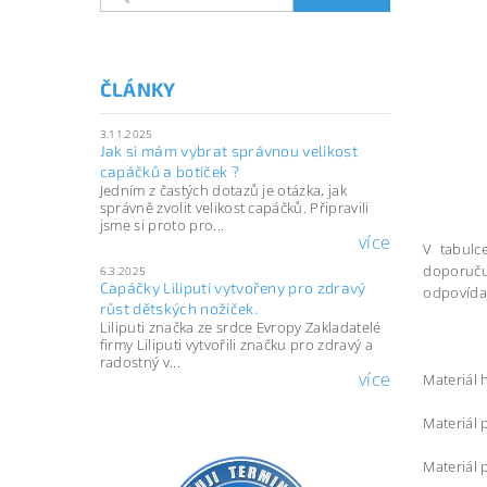
ČLÁNKY
3.11.2025
Jak si mám vybrat správnou velikost
capáčků a botiček ?
Jedním z častých dotazů je otázka, jak
správně zvolit velikost capáčků. Připravili
jsme si proto pro...
více
V tabulce
doporučuj
6.3.2025
Capáčky Liliputi vytvořeny pro zdravý
odpovídají
růst dětských nožiček.
Liliputi značka ze srdce Evropy Zakladatelé
firmy Liliputi vytvořili značku pro zdravý a
radostný v...
více
Materiál 
Materiál 
Materiál 