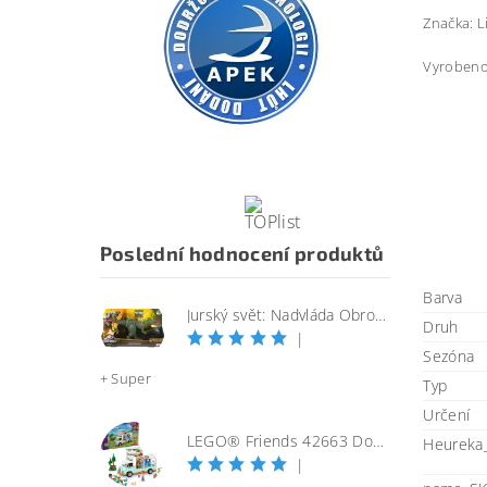
Značka: L
Vyrobeno
Poslední hodnocení produktů
Barva
Jurský svět: Nadvláda Obrovský útočící SINOTYRANNUS
Druh
|
Sezóna
+ Super
Typ
Určení
LEGO® Friends 42663 Dobrodružství s karavanem přátelství
Heureka
|