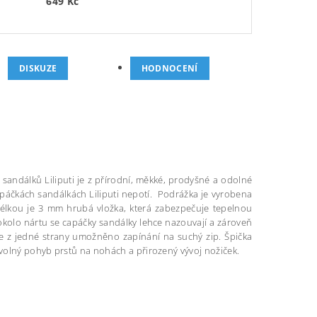
649 Kč
DISKUZE
HODNOCENÍ
sandálků Liliputi je z přírodní, měkké, prodyšné a odolné
apáčkách sandálkách Liliputi nepotí. Podrážka je vyrobena
télkou je 3 mm hrubá vložka, která zabezpečuje tepelnou
 okolo nártu se capáčky sandálky lehce nazouvají a zároveň
e z jedné strany umožněno zapínání na suchý zip. Špička
 volný pohyb prstů na nohách a přirozený vývoj nožiček.