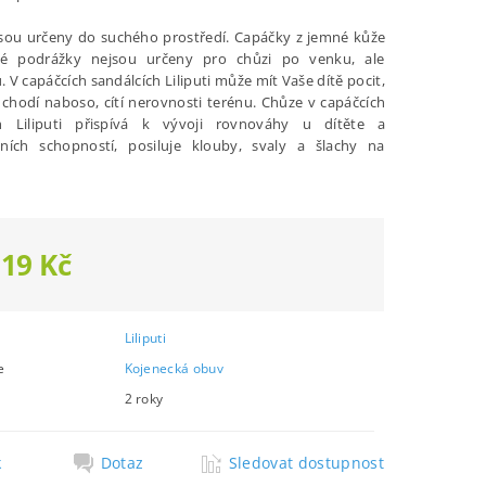
sou určeny do suchého prostředí. Capáčky z jemné kůže
é podrážky nejsou určeny pro chůzi po venku, ale
u.
V capáčcích sandálcích Liliputi může mít Vaše dítě pocit,
 chodí naboso, cítí nerovnosti terénu. Chůze v capáčcích
ch Liliputi přispívá k vývoji rovnováhy u dítěte a
čních schopností, posiluje klouby, svaly a šlachy na
619 Kč
Liliputi
e
Kojenecká obuv
2 roky
k
Dotaz
Sledovat dostupnost