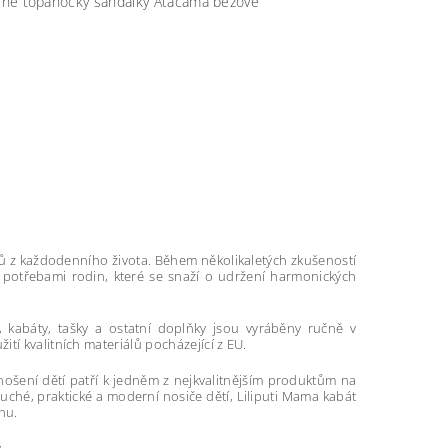
žené topánočky sandálky Atacama bežové
dičů z každodenního života. Během několikaletých zkušeností
í s potřebami rodin, které se snaží o udržení harmonických
a, kabáty, tašky a ostatní doplňky jsou vyráběny ručně v
tí kvalitních materiálů pocházející z EU.
a nošení dětí patří k jedněm z nejkvalitnějším produktům na
duché, praktické a moderní nosiče dětí, Liliputi Mama kabát
hu.