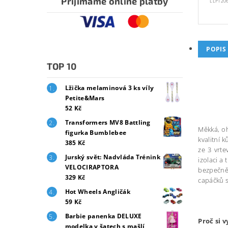
Přijímáme online platby
LLPT20
POPIS
TOP 10
Lžička melaminová 3 ks víly
Petite&Mars
52 Kč
Transformers MV8 Battling
Měkká, oh
figurka Bumblebee
kvalitní 
385 Kč
ze 3 vrt
Jurský svět: Nadvláda Trénink
izolaci a
VELOCIRAPTORA
bezpečně 
329 Kč
capáčků s
Hot Wheels Angličák
59 Kč
Barbie panenka DELUXE
Proč si 
modelka v šatech s mašlí