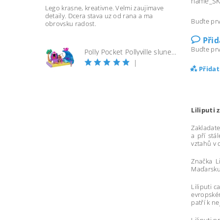
name_S
Lego krasne, kreativne. Velmi zaujimave
detaily. Dcera stava uz od rana a ma
Buďte prv
obrovsku radost.
Při
Buďte prv
Polly Pocket Pollyville slunečná pláž
|
Přida
Liliputi
Zakladate
a pří stá
vztahů v
Značka Li
Maďarsku 
Liliputi 
evropském
patří k n