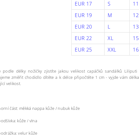
EUR 17
S
1
EUR 19
M
12
EUR 20
L
13
EUR 22
XL
1
EUR 25
XXL
16
 podle délky nožičky zjistíte jakou velikost capáčků sandálků Liliputi 
eme změřit chodidlo dítěte a k délce připočtěte 1 cm - vyjde vám délka
cí velikost.
horní část: měkká nappa kůže / nubuk kůže
podšívka: kůže / vlna
podrážka: velur kůže