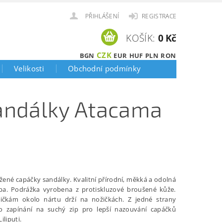
PŘIHLÁŠENÍ
REGISTRACE
KOŠÍK:
0 Kč
CZK
BGN
EUR
HUF
PLN
RON
Velikosti
Obchodní podmínky
sandálky Atacama
ožené capáčky sandálky. Kvalitní přírodní, měkká a odolná
pa. Podrážka vyrobena z protiskluzové broušené kůže.
ičkám okolo nártu drží na nožičkách. Z jedné strany
 zapínání na suchý zip pro lepší nazouvání capáčků
iliputi.