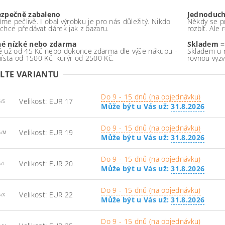
ezpečně zabaleno
Jednoduch
íme pečlivě. I obal výrobku je pro nás důležitý. Nikdo
Někdy se pr
chce předávat dárek jak z bazaru.
rozbít. Ale
é nízké nebo zdarma
Skladem =
 už od 45 Kč nebo dokonce zdarma dle výše nákupu -
Skladem u 
místa od 1500 Kč, kurýr od 2500 Kč.
rovnou vyzv
LTE VARIANTU
Do 9 - 15 dnů (na objednávku)
Velikost: EUR 17
6/S
Může být u Vás už:
31.8.2026
Do 9 - 15 dnů (na objednávku)
Velikost: EUR 19
6/M
Může být u Vás už:
31.8.2026
Do 9 - 15 dnů (na objednávku)
Velikost: EUR 20
6/L
Může být u Vás už:
31.8.2026
Do 9 - 15 dnů (na objednávku)
Velikost: EUR 22
6/X
Může být u Vás už:
31.8.2026
Do 9 - 15 dnů (na objednávku)