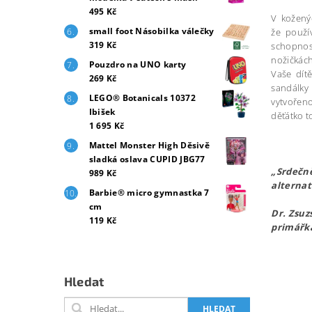
495 Kč
V koženýc
small foot Násobilka válečky
že použí
319 Kč
schopnost
nožičkách
Pouzdro na UNO karty
Vaše dít
269 Kč
sandálky 
LEGO® Botanicals 10372
vytvořeno
Ibišek
děťátko t
1 695 Kč
Mattel Monster High Děsivě
sladká oslava CUPID JBG77
„Srdečně
989 Kč
alternat
Barbie® micro gymnastka 7
cm
Dr. Zsuz
119 Kč
primářk
Hledat