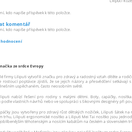
K
Liliputi ko
ní, kdo napíše příspěvek k této položce.
dat komentář
ní, kdo napíše příspěvek k této položce.
t hodnocení
 značka ze srdce Evropy
lé firmy Liliputi vytvořili značku pro zdravý a radostný vztah dítěte a ro
le rostoucí poptávce zjistili, že se jejich názory a přesvědčení setkávaj
 dnešním uspěchaném, často neosobním světě.
liputi nabízí řešení pro rodiny s malými dětmi. Boty, capáčky, nosítk
podle vlastních návrhů nebo ve spolupráci s šikovnými designéry při použi
capáčky jsou vytvořeny pro zdravý růst dětských nožiček, Liliputi šátek n
 trhu, Liliputi ergonomické nosítko a Liliputi Mei Tai nosítko jsou jedno
ejoblíbenějším těhotenským a nosícím kabátům na českém a slovenském tr