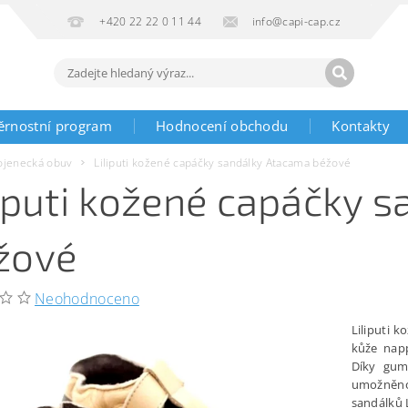
+420 22 22 0 11 44
info@capi-cap.cz
ěrnostní program
Hodnocení obchodu
Kontakty
ojenecká obuv
Liliputi kožené capáčky sandálky Atacama béžové
liputi kožené capáčky 
žové
Neohodnoceno
Liliputi k
kůže nap
Díky gum
umožněno
sandálků L