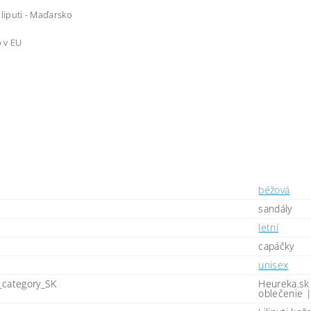
iliputi - Maďarsko
 v EU
béžová
sandály
letní
capáčky
unisex
_category_SK
Heureka.sk
oblečenie 