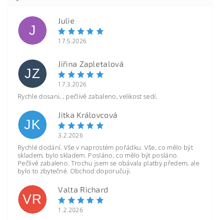
Julie
J
17.5.2026
Jiřina Zapletalová
JZ
17.3.2026
Rychle dosani, , pečlivě zabaleno, velikost sedí.
Jitka Královcová
JK
3.2.2026
Rychlé dodání. Vše v naprostém pořádku. Vše, co mělo být
skladem, bylo skladem. Posláno, co mělo být posláno.
Pečlivě zabaleno. Trochu jsem se obávala platby předem, ale
bylo to zbytečné. Obchod doporučuji.
Valta Richard
VR
1.2.2026