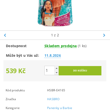
1
z 2
Dostupnost
Skladem prodejna
(1 ks)
Může být u Vás už:
11.8.2026
539 Kč
Kód produktu
HSBR-E4165
Značka
HASBRO
Kategorie
Panenky a Barbie