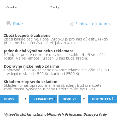
Záruka
2 roky
Dotaz
Sledovat dostupnost
Zboží bezpečně zabaleno
Zboží balíme pečlivě. I obal výrobku je pro nás důležitý. Nikdo
přece nechce předávat dárek jak z bazaru.
Jednoduchá výměna nebo reklamace
Někdy se prostě netrefíte do vkusu. I kvalitní zboží se může
rozbít. Ale reklamace i vrácení u nás bude hračka.
Dopravné nízké nebo zdarma
Dopravné už od 45 Kč nebo dokonce zdarma dle výše nákupu
- výdejní místa od 1500 Kč, kurýr od 2500 Kč.
Skladem = opravdu skladem
Skladem u nás opravdu znamená skladem. Buď si můžete
zboží rovnou vyzvednout nebo už zítra může být u Vás.
POPIS
PARAMETRY
DISKUZE
HODNOCENÍ
Vytvořte sbírku vašich oblíbených Princezen Disney z řady