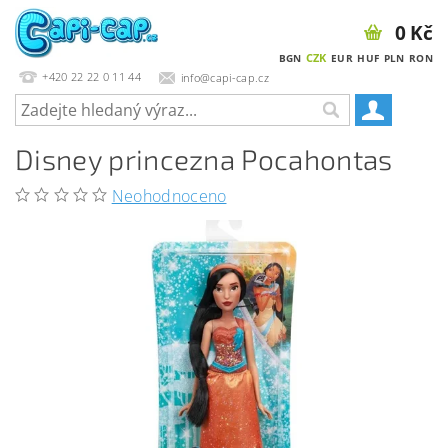
0 Kč
CZK
BGN
EUR
HUF
PLN
RON
+420 22 22 0 11 44
info@capi-cap.cz
Disney princezna Pocahontas
Neohodnoceno