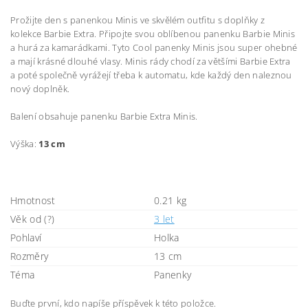
Prožijte den s panenkou Minis ve skvělém outfitu s doplňky z
kolekce Barbie Extra. Připojte svou oblíbenou panenku Barbie Minis
a hurá za kamarádkami. Tyto Cool panenky Minis jsou super ohebné
a mají krásné dlouhé vlasy. Minis rády chodí za většími Barbie Extra
a poté společně vyrážejí třeba k automatu, kde každý den naleznou
nový doplněk.
Balení obsahuje panenku Barbie Extra Minis.
Výška:
13 cm
Hmotnost
0.21 kg
Věk od (?)
3 let
Pohlaví
Holka
Rozměry
13 cm
Téma
Panenky
Buďte první, kdo napíše příspěvek k této položce.