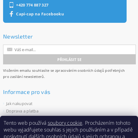
+420 774 887 327
Capi-cap na Facebooku
Newsletter
Vložením emailu souhlasíte se
zpracováním osobních údajů
potřebných
pro zasílání newsletterů.
Informace pro vás
Jak nakupovat
Doprava a platba
Obchodní podmínky
Tento web používá
soubory cookie
. Procházením tohoto
Ochrana osobních údajů
webu vyjadřujete souhlas s jejich používáním a v případě
Velkoobchod
poskytnutí dalších osobních údajů s jejich
ochranou a