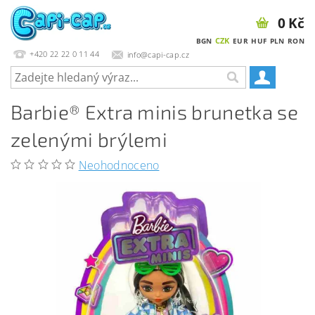
0 Kč
CZK
BGN
EUR
HUF
PLN
RON
+420 22 22 0 11 44
info@capi-cap.cz
Barbie® Extra minis brunetka se
zelenými brýlemi
Neohodnoceno