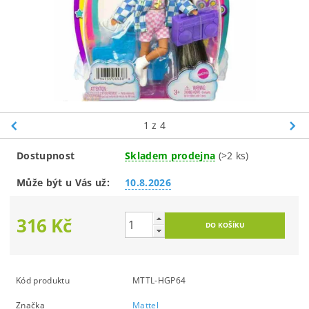
1
z 4
Dostupnost
Skladem prodejna
(>2 ks)
Může být u Vás už:
10.8.2026
316 Kč
Kód produktu
MTTL-HGP64
Značka
Mattel