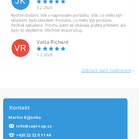
JK
3.2.2026
Rychlé dodání. Vše v naprostém pořádku. Vše, co mělo být
skladem, bylo skladem. Posláno, co mělo být posláno.
Pečlivě zabaleno. Trochu jsem se obávala platby předem, ale
bylo to zbytečné. Obchod doporučuji.
Valta Richard
VR
1.2.2026
Zobrazit další hodnocení
Kontakt
Martin Kýjonka
info
@
capi-cap.cz
+420 22 22 0 11 44