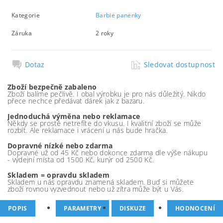
Kategorie
Barbie panenky
Záruka
2 roky
Dotaz
Sledovat dostupnost
Zboží bezpečně zabaleno
Zboží balíme pečlivě. I obal výrobku je pro nás důležitý. Nikdo
přece nechce předávat dárek jak z bazaru.
Jednoduchá výměna nebo reklamace
Někdy se prostě netrefíte do vkusu. I kvalitní zboží se může
rozbít. Ale reklamace i vrácení u nás bude hračka.
Dopravné nízké nebo zdarma
Dopravné už od 45 Kč nebo dokonce zdarma dle výše nákupu
- výdejní místa od 1500 Kč, kurýr od 2500 Kč.
Skladem = opravdu skladem
Skladem u nás opravdu znamená skladem. Buď si můžete
zboží rovnou vyzvednout nebo už zítra může být u Vás.
POPIS
PARAMETRY
DISKUZE
HODNOCENÍ