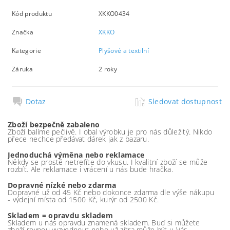
Kód produktu
XKKO0434
Značka
XKKO
Kategorie
Plyšové a textilní
Záruka
2 roky
Dotaz
Sledovat dostupnost
Zboží bezpečně zabaleno
Zboží balíme pečlivě. I obal výrobku je pro nás důležitý. Nikdo
přece nechce předávat dárek jak z bazaru.
Jednoduchá výměna nebo reklamace
Někdy se prostě netrefíte do vkusu. I kvalitní zboží se může
rozbít. Ale reklamace i vrácení u nás bude hračka.
Dopravné nízké nebo zdarma
Dopravné už od 45 Kč nebo dokonce zdarma dle výše nákupu
- výdejní místa od 1500 Kč, kurýr od 2500 Kč.
Skladem = opravdu skladem
Skladem u nás opravdu znamená skladem. Buď si můžete
zboží rovnou vyzvednout nebo už zítra může být u Vás.