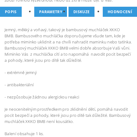
POPIS
PARAMETRY
DISKUZE
HODNOCENÍ
Jemný, měkký a voňavý, takový je bambusový muchláček XKKO
BMB. Bambusového muchláčka doporučujeme všude tam, kde je
potřeba miminko uklidnit a na chvíli nahradit maminku nebo tatínka.
Bambusový muchláček XKKO BMB velmi dobře absorbuje Vaši vůni.
Miminko Vás z muchláčka cítí a to napomáhá navodit pocit bezpečí
a pohody, které jsou pro dítě tak důležité.
- extrémně jemný
- antibakteriální
- nezpůsobuje žádnou alergickou reakci
Je neocenitelným prostředkem pro zklidnění dětí, pomáhá navodit
pocit bezpečí a pohody, které jsou pro dítě tak důležité. Bambusový
muchláček XKKO BMB není kousátko.
Balení obsahuje 1 ks.