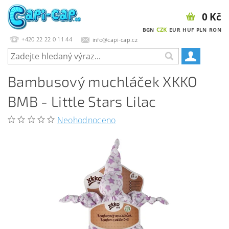
0 Kč
CZK
BGN
EUR
HUF
PLN
RON
+420 22 22 0 11 44
info@capi-cap.cz
Bambusový muchláček XKKO
BMB - Little Stars Lilac
Neohodnoceno