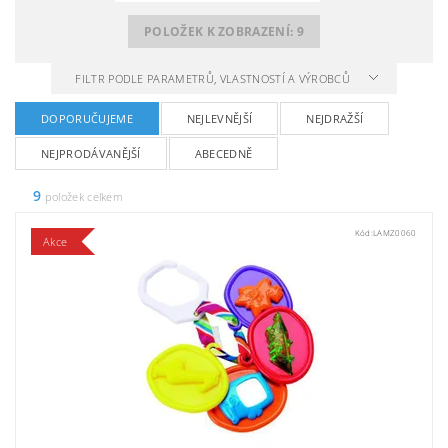
POLOŽEK K ZOBRAZENÍ:
9
FILTR PODLE PARAMETRŮ, VLASTNOSTÍ A VÝROBCŮ
DOPORUČUJEME
NEJLEVNĚJŠÍ
NEJDRAŽŠÍ
NEJPRODÁVANĚJŠÍ
ABECEDNĚ
9
položek celkem
Kód:
LAMZ0060
Akce