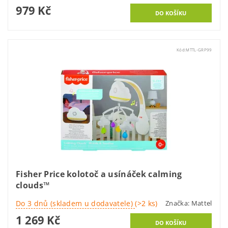
979 Kč
Kód:
MTTL-GRP99
Fisher Price kolotoč a usínáček calming
clouds™
Do 3 dnů (skladem u dodavatele)
(>2 ks)
Značka:
Mattel
1 269 Kč