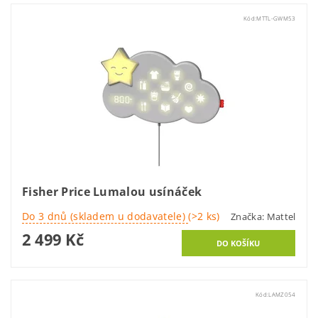
Kód:
MTTL-GWM53
Fisher Price Lumalou usínáček
Do 3 dnů (skladem u dodavatele)
(>2 ks)
Značka:
Mattel
2 499 Kč
Kód:
LAMZ054