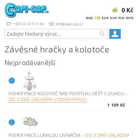
0 Kč
CZK
BGN
EUR
HUF
PLN
RON
+420 22 22 0 11 44
info@capi-cap.cz
Závěsné hračky a kolotoče
Nejprodávanější
1.
FISHER PRICE KOLOTOČ NAD POSTÝLKU DÉŠŤ S DUHOU
–
DO 3 DNŮ (SKLADEM U DODAVATELE)
1 109 Kč
2.
FISHER PRICE LUMALOU USÍNÁČEK
–
DO 3 DNŮ (SKLADEM