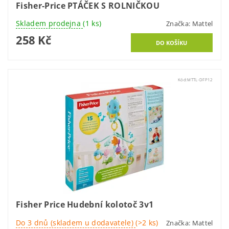
Fisher-Price PTÁČEK S ROLNIČKOU
Skladem prodejna
(1 ks)
Značka:
Mattel
258 Kč
Kód:
MTTL-DFP12
Fisher Price Hudební kolotoč 3v1
Do 3 dnů (skladem u dodavatele)
(>2 ks)
Značka:
Mattel