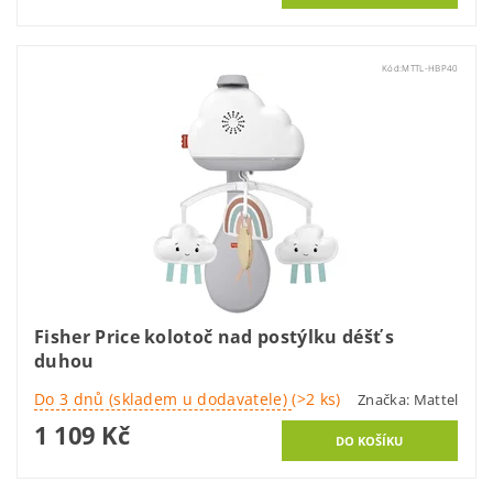
Kód:
MTTL-HBP40
Fisher Price kolotoč nad postýlku déšť s
duhou
Do 3 dnů (skladem u dodavatele)
(>2 ks)
Značka:
Mattel
1 109 Kč