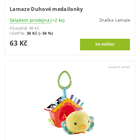
Lamaze Duhové medailonky
Skladem prodejna
(>2 ks)
Značka:
Lamaze
Původně:
99 Kč
Ušetříte
:
36 Kč (–36 %)
63 Kč
Kód:
MTTL-DFP95