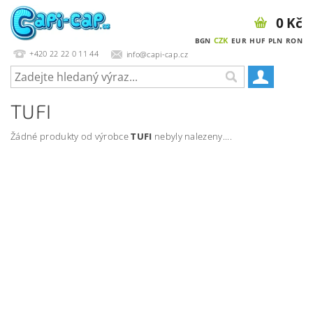
0 Kč
CZK
BGN
EUR
HUF
PLN
RON
+420 22 22 0 11 44
info@capi-cap.cz
TUFI
Žádné produkty od výrobce
TUFI
nebyly nalezeny....