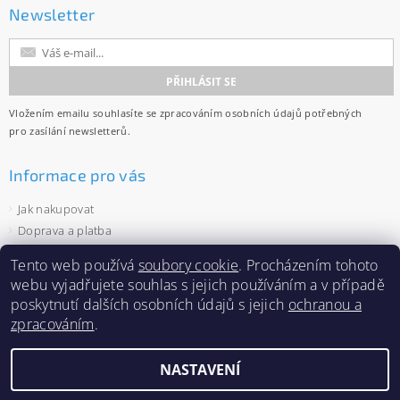
Newsletter
Vložením emailu souhlasíte se
zpracováním osobních údajů
potřebných
pro zasílání newsletterů.
Informace pro vás
Jak nakupovat
Doprava a platba
Obchodní podmínky
Tento web používá
soubory cookie
. Procházením tohoto
Ochrana osobních údajů
webu vyjadřujete souhlas s jejich používáním a v případě
Velkoobchod
poskytnutí dalších osobních údajů s jejich
ochranou a
Zásady používání souborů cookies
zpracováním
.
NASTAVENÍ
2026 ©
Capi-cap.cz
, všechna práva vyhrazena