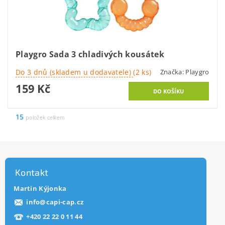
Playgro Sada 3 chladivých kousátek
Do 3 dnů (skladem u dodavatele)
(2 ks)
Značka:
Playgro
159 Kč
15
položek celkem
Kontakt
Martin Kýjonka
info
@
capi-cap.cz
+420 22 22 0 11 44