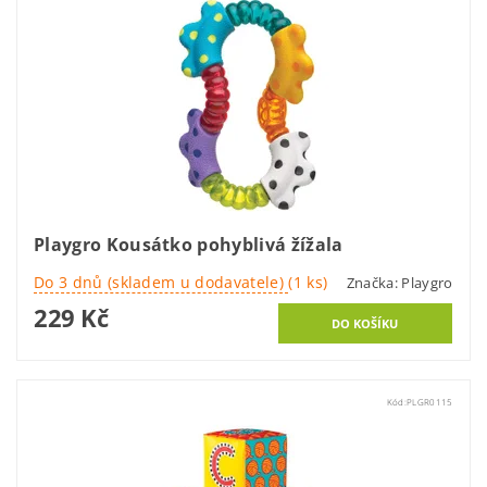
Playgro Kousátko pohyblivá žížala
Do 3 dnů (skladem u dodavatele)
(1 ks)
Značka:
Playgro
229 Kč
Kód:
PLGR0115