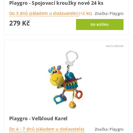
Playgro - Spojovací kroužky nové 24 ks
Do 3 dnů (skladem u dodavatele)
(>2 ks)
Značka:
Playgro
279 Kč
Kód:
PLGR0068
Playgro - Velbloud Karel
Do 4 - 7 dnů (skladem u dodavatele)
Značka:
Playgro