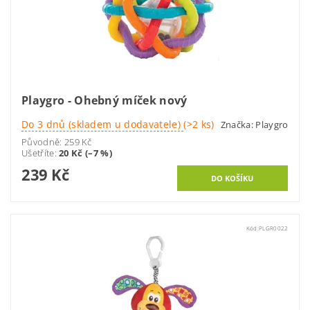
Playgro - Ohebný míček nový
Do 3 dnů (skladem u dodavatele)
(>2 ks)
Značka:
Playgro
Původně:
259 Kč
Ušetříte
:
20 Kč (–7 %)
239 Kč
Kód:
PLGR0022