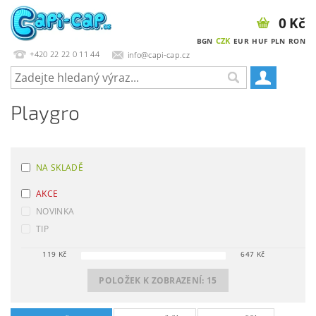
0 Kč
CZK
BGN
EUR
HUF
PLN
RON
+420 22 22 0 11 44
info@capi-cap.cz
Playgro
NA SKLADĚ
AKCE
NOVINKA
TIP
119
Kč
647
Kč
POLOŽEK K ZOBRAZENÍ:
15