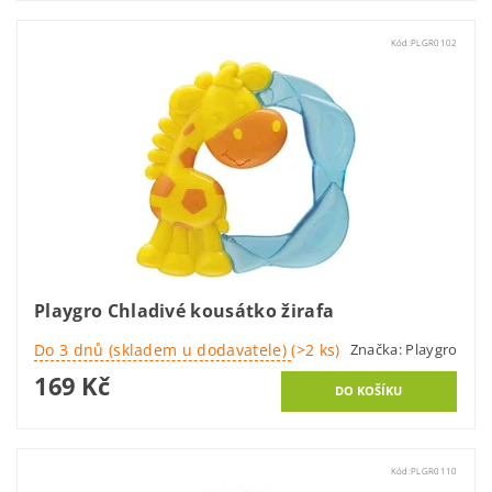
Kód:
PLGR0102
Playgro Chladivé kousátko žirafa
Do 3 dnů (skladem u dodavatele)
(>2 ks)
Značka:
Playgro
169 Kč
Kód:
PLGR0110