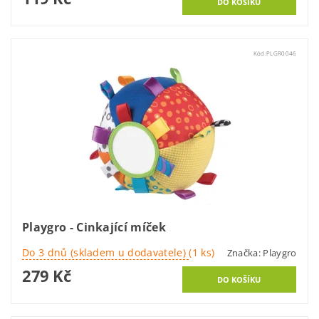
Kód:
PLGR0046
Playgro - Cinkající míček
Do 3 dnů (skladem u dodavatele)
(1 ks)
Značka:
Playgro
279 Kč