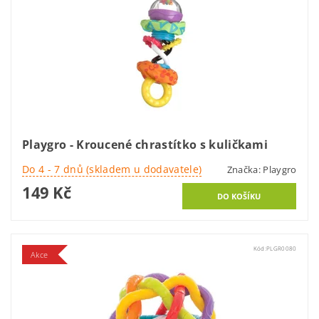
Playgro - Kroucené chrastítko s kuličkami
Do 4 - 7 dnů (skladem u dodavatele)
Značka:
Playgro
149 Kč
Kód:
PLGR0080
Akce