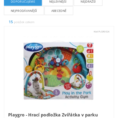
DOPORUČUJEME
NEJLEVNĚJŠÍ
NEJDRAŽŠÍ
NEJPRODÁVANĚJŠÍ
ABECEDNĚ
15
položek celkem
Kód:
PLGR0026
Playgro - Hrací podložka Zvířátka v parku