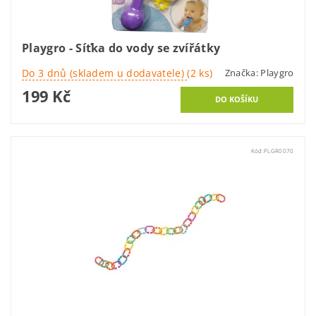
Playgro - Síťka do vody se zvířátky
Do 3 dnů (skladem u dodavatele)
(2 ks)
Značka:
Playgro
199 Kč
Kód:
PLGR0070