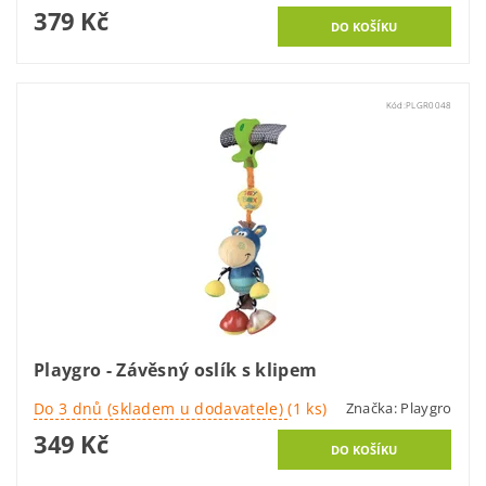
379 Kč
Kód:
PLGR0048
Playgro - Závěsný oslík s klipem
Do 3 dnů (skladem u dodavatele)
(1 ks)
Značka:
Playgro
349 Kč