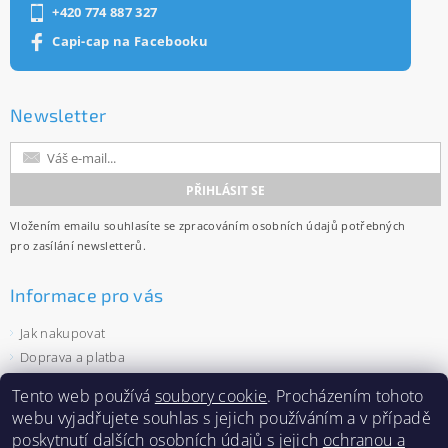
+420 774 887 327
Capi-cap na Facebooku
Newsletter
Vložením emailu souhlasíte se
zpracováním osobních údajů
potřebných
pro zasílání newsletterů.
Informace pro vás
Jak nakupovat
Doprava a platba
Obchodní podmínky
Tento web používá
soubory cookie
. Procházením tohoto
Ochrana osobních údajů
webu vyjadřujete souhlas s jejich používáním a v případě
Velkoobchod
poskytnutí dalších osobních údajů s jejich
ochranou a