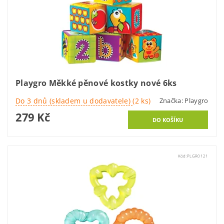
Playgro Měkké pěnové kostky nové 6ks
Do 3 dnů (skladem u dodavatele)
(2 ks)
Značka:
Playgro
279 Kč
Kód:
PLGR0121