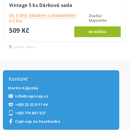
Vintage 5 ks Dárková sada
Do 3 dnů (skladem u dodavatele)
Značka:
Majorette
(>2 ks)
509 Kč
9
položek celkem
Kontakt
Martin Kýjonka
info
@
capi-cap.cz
+420 22 22 0 11 44
+420 774 887 327
Capi-cap na Facebooku