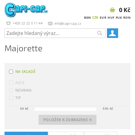
0 Kč
CZK
BGN
EUR
HUF
PLN
RON
+420 22 22 0 11 44
info@capi-cap.cz
Majorette
NA SKLADĚ
AKCE
NOVINKA
TIP
69
Kč
595
Kč
POLOŽEK K ZOBRAZENÍ:
9