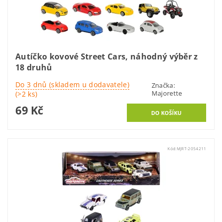
Autíčko kovové Street Cars, náhodný výběr z
18 druhů
Do 3 dnů (skladem u dodavatele)
Značka:
Majorette
(>2 ks)
69 Kč
Kód:
MJRT-2054211