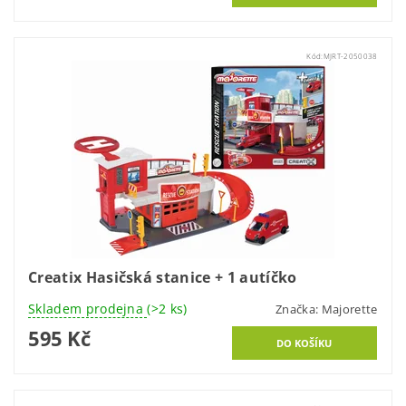
Kód:
MJRT-2050038
Creatix Hasičská stanice + 1 autíčko
Skladem prodejna
(>2 ks)
Značka:
Majorette
595 Kč