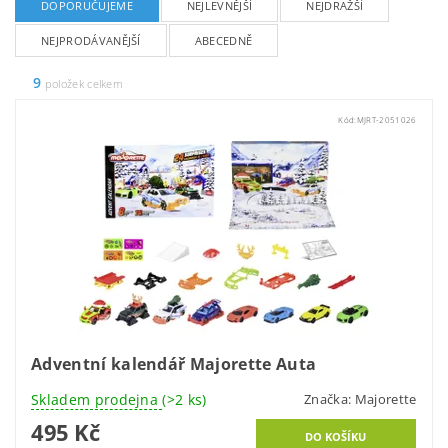
DOPORUČUJEME
NEJLEVNĚJŠÍ
NEJDRAŽŠÍ
NEJPRODÁVANĚJŠÍ
ABECEDNĚ
9
položek celkem
Kód:
MJRT-2051026
Adventní kalendář Majorette Auta
Skladem prodejna
(>2 ks)
Značka:
Majorette
495 Kč