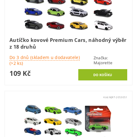
Autíčko kovové Premium Cars, náhodný výběr
z 18 druhů
Do 3 dnů (skladem u dodavatele)
Značka:
Majorette
(>2 ks)
109 Kč
Kód:
MJRT-2053051