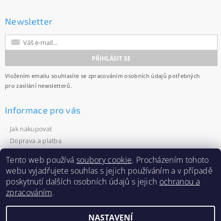
Newsletter
Vložením emailu souhlasíte se
zpracováním osobních údajů
potřebných
pro zasílání newsletterů.
Informace pro vás
Jak nakupovat
Doprava a platba
Obchodní podmínky
Tento web používá
soubory cookie
. Procházením tohoto
Ochrana osobních údajů
webu vyjadřujete souhlas s jejich používáním a v případě
Velkoobchod
poskytnutí dalších osobních údajů s jejich
ochranou a
Zásady používání souborů cookies
zpracováním
.
NASTAVENÍ