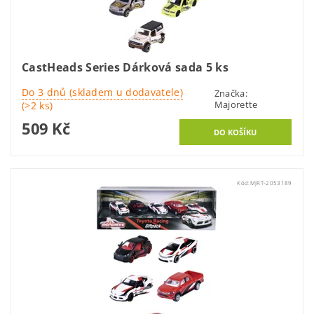
CastHeads Series Dárková sada 5 ks
Do 3 dnů (skladem u dodavatele)
Značka:
Majorette
(>2 ks)
509 Kč
Kód:
MJRT-2053189