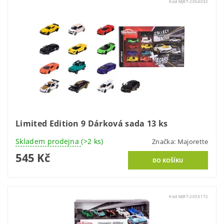
Kód:
MJRT-2054032
Limited Edition 9 Dárková sada 13 ks
Skladem prodejna
(>2 ks)
Značka:
Majorette
545 Kč
Kód:
MJRT-2053172