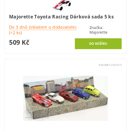
Majorette Toyota Racing Dárková sada 5 ks
Do 3 dnů (skladem u dodavatele)
Značka:
Majorette
(>2 ks)
509 Kč
Kód:
MJRT-2052013