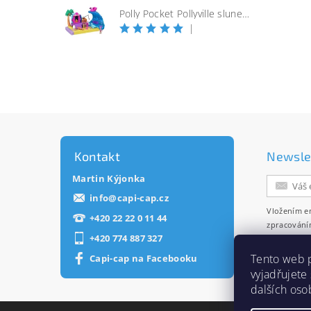
Polly Pocket Pollyville slunečná pláž
|
Kontakt
Newsle
Martin Kýjonka
info
@
capi-cap.cz
Vložením e
+420 22 22 0 11 44
zpracování
+420 774 887 327
zasílání ne
Tento web 
Capi-cap na Facebooku
vyjadřujete
dalších oso