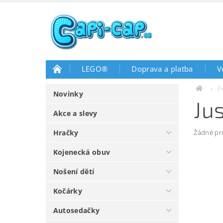
LEGO®
Doprava a platba
V
P
Novinky
Ju
Akce a slevy
Hračky
Žádné pr
Kojenecká obuv
Nošení dětí
Kočárky
Autosedačky