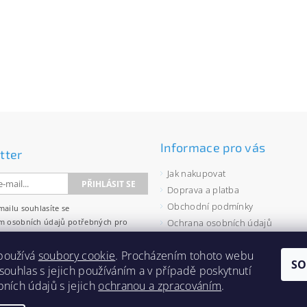
Informace pro vás
tter
Jak nakupovat
Doprava a platba
Obchodní podmínky
mailu souhlasíte se
m osobních údajů
potřebných pro
Ochrana osobních údajů
wsletterů.
Velkoobchod
používá
soubory cookie
. Procházením tohoto webu
Zásady používání souborů cooki
SO
 souhlas s jejich používáním a v případě poskytnutí
bních údajů s jejich
ochranou a zpracováním
.