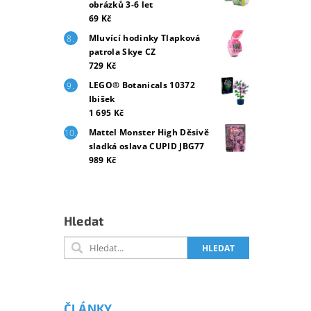
obrázků 3-6 let
69 Kč
Mluvící hodinky Tlapková
patrola Skye CZ
729 Kč
LEGO® Botanicals 10372
Ibišek
1 695 Kč
Mattel Monster High Děsivě
sladká oslava CUPID JBG77
989 Kč
Hledat
ČLÁNKY