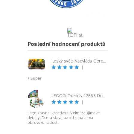
Poslední hodnocení produktů
Jurský svět: Nadvláda Obrovský útočící SINOTYRANNUS
|
+ Super
LEGO® Friends 42663 Dobrodružství s karavanem přátelství
|
Lego krasne, kreativne. Velmi zaujimave
detaily. Dcera stava uz od rana a ma
obrovsku radost.