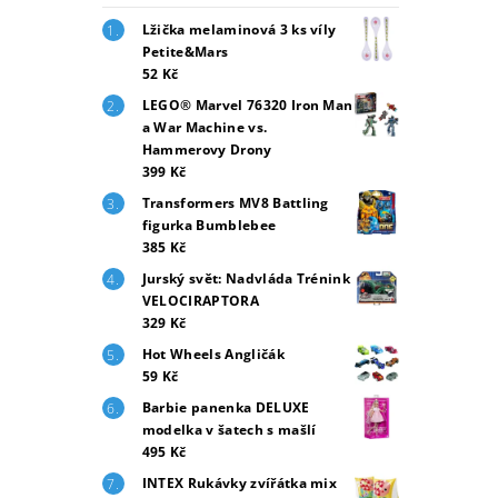
Lžička melaminová 3 ks víly
Petite&Mars
52 Kč
LEGO® Marvel 76320 Iron Man
a War Machine vs.
Hammerovy Drony
399 Kč
Transformers MV8 Battling
figurka Bumblebee
385 Kč
Jurský svět: Nadvláda Trénink
VELOCIRAPTORA
329 Kč
Hot Wheels Angličák
59 Kč
Barbie panenka DELUXE
modelka v šatech s mašlí
495 Kč
INTEX Rukávky zvířátka mix