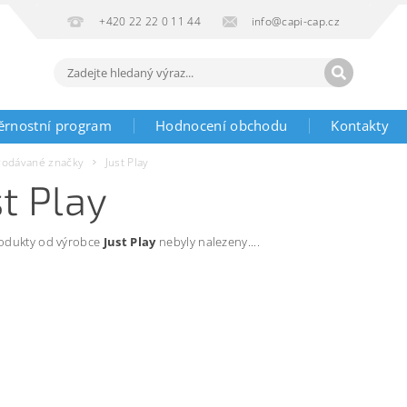
+420 22 22 0 11 44
info@capi-cap.cz
ěrnostní program
Hodnocení obchodu
Kontakty
rodávané značky
Just Play
st Play
odukty od výrobce
Just Play
nebyly nalezeny....