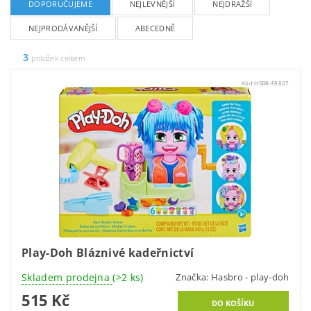
DOPORUČUJEME
NEJLEVNĚJŠÍ
NEJDRAŽŠÍ
NEJPRODÁVANĚJŠÍ
ABECEDNĚ
3
položek celkem
Kód:
HSBR-F8807
Play-Doh Bláznivé kadeřnictví
Skladem prodejna
(>2 ks)
Značka:
Hasbro - play-doh
515 Kč