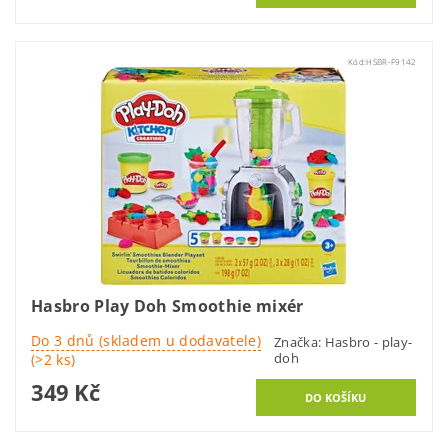
Kód:
HSBR-F9142
Hasbro Play Doh Smoothie mixér
Do 3 dnů (skladem u dodavatele)
Značka:
Hasbro - play-
doh
(>2 ks)
349 Kč