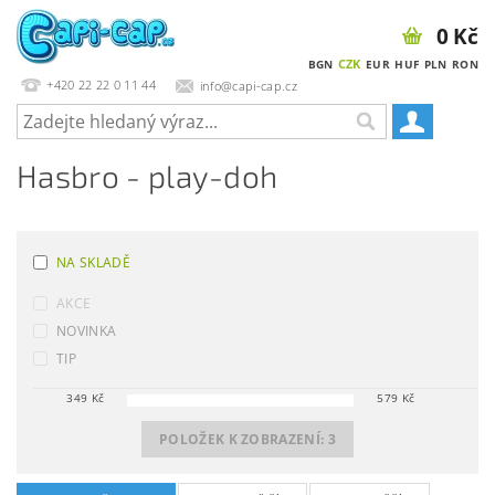
0 Kč
CZK
BGN
EUR
HUF
PLN
RON
+420 22 22 0 11 44
info@capi-cap.cz
Hasbro - play-doh
NA SKLADĚ
AKCE
NOVINKA
TIP
349
Kč
579
Kč
POLOŽEK K ZOBRAZENÍ:
3