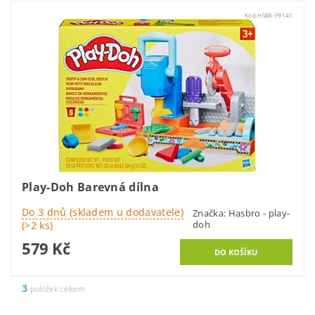
Kód:
HSBR-F9141
Play-Doh Barevná dílna
Do 3 dnů (skladem u dodavatele)
Značka:
Hasbro - play-
doh
(>2 ks)
579 Kč
3
položek celkem