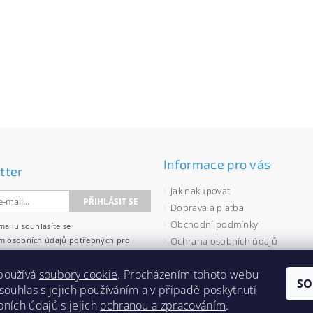
Informace pro vás
tter
Jak nakupovat
Doprava a platba
Obchodní podmínky
mailu souhlasíte se
m osobních údajů
potřebných pro
Ochrana osobních údajů
wsletterů.
Velkoobchod
používá
soubory cookie
. Procházením tohoto webu
Zásady používání souborů cooki
SO
 souhlas s jejich používáním a v případě poskytnutí
bních údajů s jejich
ochranou a zpracováním
.