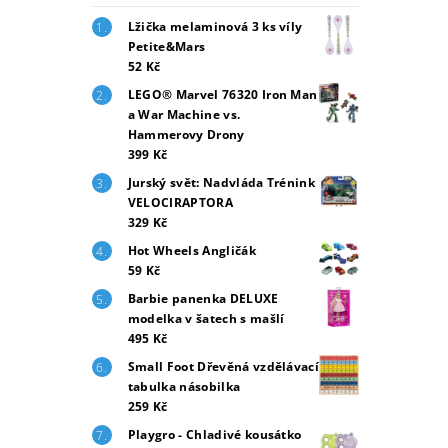
Lžička melaminová 3 ks víly
Petite&Mars
52 Kč
LEGO® Marvel 76320 Iron Man
a War Machine vs.
Hammerovy Drony
399 Kč
Jurský svět: Nadvláda Trénink
VELOCIRAPTORA
329 Kč
Hot Wheels Angličák
59 Kč
Barbie panenka DELUXE
modelka v šatech s mašlí
495 Kč
Small Foot Dřevěná vzdělávací
tabulka násobilka
259 Kč
Playgro - Chladivé kousátko