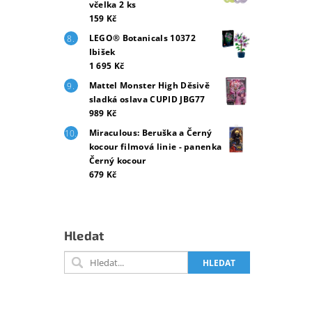
včelka 2 ks
159 Kč
LEGO® Botanicals 10372
Ibišek
1 695 Kč
Mattel Monster High Děsivě
sladká oslava CUPID JBG77
989 Kč
Miraculous: Beruška a Černý
kocour filmová linie - panenka
Černý kocour
679 Kč
Hledat