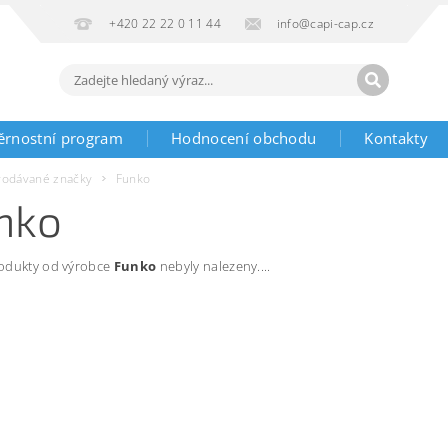
+420 22 22 0 11 44
info@capi-cap.cz
ěrnostní program
Hodnocení obchodu
Kontakty
rodávané značky
Funko
nko
odukty od výrobce
Funko
nebyly nalezeny....