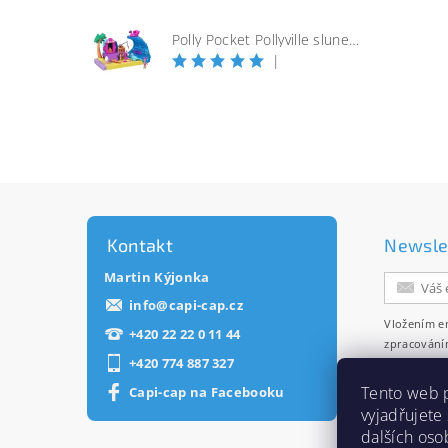
Polly Pocket Pollyville slunečná pláž
|
Kontakt
Newsle
Martin Kýjonka
info
@
capi-cap.cz
Vložením e
+420 22 22 0 11 44
zpracování
+420 774 887 327
zasílání ne
Tento web 
Capi-cap na Facebooku
vyjadřujete
dalších oso