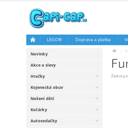
LEGO®
Doprava a platba
V
P
Novinky
Fu
Akce a slevy
Hračky
Žádné pr
Kojenecká obuv
Nošení dětí
Kočárky
Autosedačky