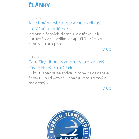
ČLÁNKY
3.11.2025
Jak si mám vybrat správnou velikost
capáčků a botiček ?
Jedním z častých dotazů je otázka, jak
správně zvolit velikost capáčků. Připravili
jsme si proto pro...
více
6.3.2025
Capáčky Liliputi vytvořeny pro zdravý
růst dětských nožiček.
Liliputi značka ze srdce Evropy Zakladatelé
firmy Liliputi vytvořili značku pro zdravý a
radostný v...
více