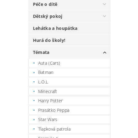
Péče o dítě
Dětský pokoj
Lehátka a houpátka
Hurá do školy!
Témata
Auta (Cars)
Batman
L.O.L
Minecraft
Harry Potter
Prasátko Peppa
Star Wars
Tlapková patrola