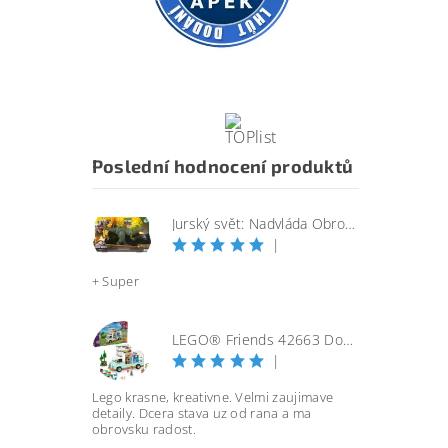
Poslední hodnocení produktů
Jurský svět: Nadvláda Obrovský útočící SINOTYRANNUS
|
+ Super
LEGO® Friends 42663 Dobrodružství s karavanem přátelství
|
Lego krasne, kreativne. Velmi zaujimave
detaily. Dcera stava uz od rana a ma
obrovsku radost.