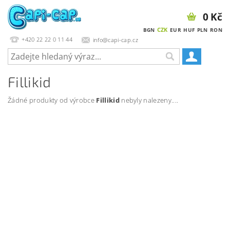
0 Kč
CZK
BGN
EUR
HUF
PLN
RON
+420 22 22 0 11 44
info@capi-cap.cz
Fillikid
Žádné produkty od výrobce
Fillikid
nebyly nalezeny....