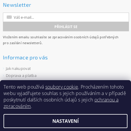
Newsletter
Vložením emailu souhlasíte se
zpracováním osobních údajů
potřebných
pro zasílání newsletterů.
Informace pro vás
Jak nakupovat
Doprava a platba
Obchodní podmínky
Tento web používá
soubory cookie
. Procházením tohoto
Ochrana osobních údajů
webu vyjadřujete souhlas s jejich používáním a v případě
Velkoobchod
poskytnutí dalších osobních údajů s jejich
ochranou a
Zásady používání souborů cookies
zpracováním
.
NASTAVENÍ
2026 ©
Capi-cap.cz
, všechna práva vyhrazena