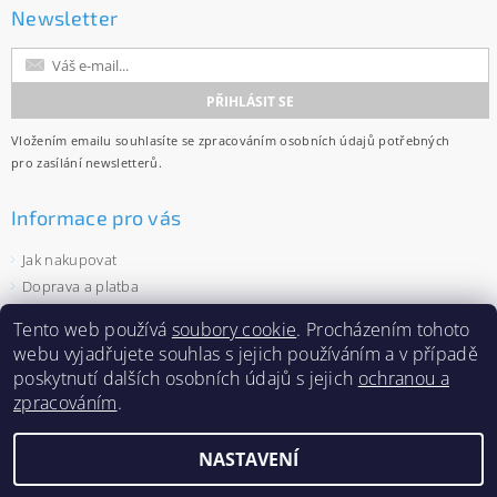
Newsletter
Vložením emailu souhlasíte se
zpracováním osobních údajů
potřebných
pro zasílání newsletterů.
Informace pro vás
Jak nakupovat
Doprava a platba
Obchodní podmínky
Tento web používá
soubory cookie
. Procházením tohoto
Ochrana osobních údajů
webu vyjadřujete souhlas s jejich používáním a v případě
Velkoobchod
poskytnutí dalších osobních údajů s jejich
ochranou a
Zásady používání souborů cookies
zpracováním
.
NASTAVENÍ
2026 ©
Capi-cap.cz
, všechna práva vyhrazena