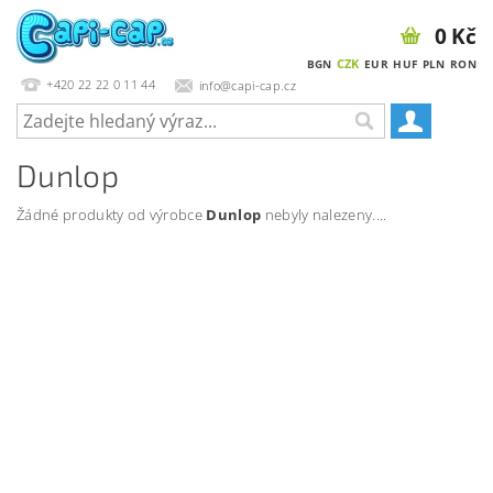
0 Kč
CZK
BGN
EUR
HUF
PLN
RON
+420 22 22 0 11 44
info@capi-cap.cz
Dunlop
Žádné produkty od výrobce
Dunlop
nebyly nalezeny....