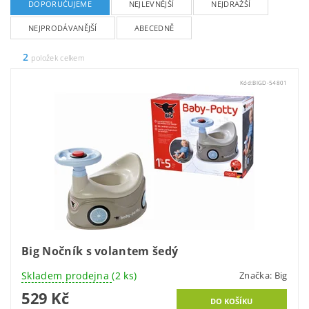
DOPORUČUJEME
NEJLEVNĚJŠÍ
NEJDRAŽŠÍ
NEJPRODÁVANĚJŠÍ
ABECEDNĚ
2
položek celkem
Kód:
BIGD-54801
Big Nočník s volantem šedý
Skladem prodejna
(2 ks)
Značka:
Big
529 Kč