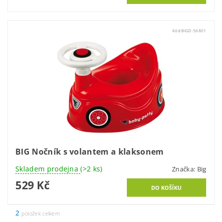
Kód:
BIGD-56801
BIG Nočník s volantem a klaksonem
Skladem prodejna
(>2 ks)
Značka:
Big
529 Kč
2
položek celkem