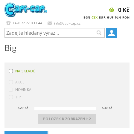
0 Kč
CZK
BGN
EUR
HUF
PLN
RON
+420 22 22 0 11 44
info@capi-cap.cz
Big
NA SKLADĚ
AKCE
NOVINKA
TIP
529
Kč
530
Kč
POLOŽEK K ZOBRAZENÍ:
2