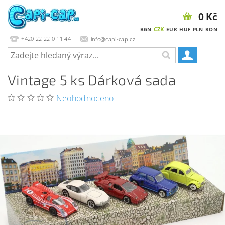
0 Kč
CZK
BGN
EUR
HUF
PLN
RON
+420 22 22 0 11 44
info@capi-cap.cz
Vintage 5 ks Dárková sada
Neohodnoceno