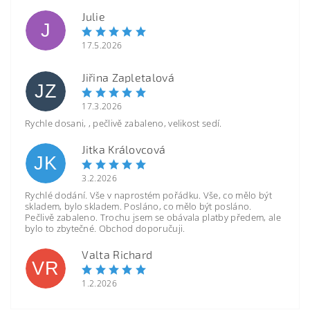
Julie
J
17.5.2026
Jiřina Zapletalová
JZ
17.3.2026
Rychle dosani, , pečlivě zabaleno, velikost sedí.
Jitka Královcová
JK
3.2.2026
Rychlé dodání. Vše v naprostém pořádku. Vše, co mělo být
skladem, bylo skladem. Posláno, co mělo být posláno.
Pečlivě zabaleno. Trochu jsem se obávala platby předem, ale
bylo to zbytečné. Obchod doporučuji.
Valta Richard
VR
1.2.2026