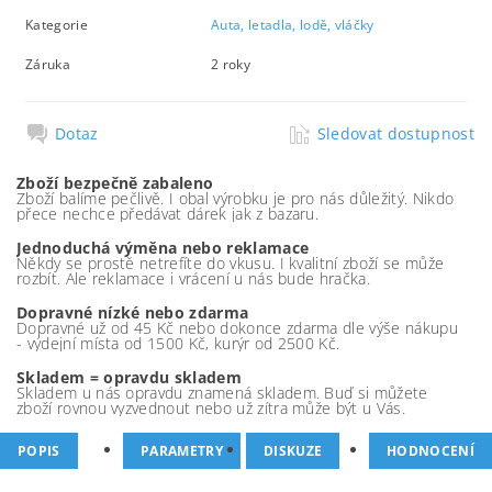
Kategorie
Auta, letadla, lodě, vláčky
Záruka
2 roky
Dotaz
Sledovat dostupnost
Zboží bezpečně zabaleno
Zboží balíme pečlivě. I obal výrobku je pro nás důležitý. Nikdo
přece nechce předávat dárek jak z bazaru.
Jednoduchá výměna nebo reklamace
Někdy se prostě netrefíte do vkusu. I kvalitní zboží se může
rozbít. Ale reklamace i vrácení u nás bude hračka.
Dopravné nízké nebo zdarma
Dopravné už od 45 Kč nebo dokonce zdarma dle výše nákupu
- výdejní místa od 1500 Kč, kurýr od 2500 Kč.
Skladem = opravdu skladem
Skladem u nás opravdu znamená skladem. Buď si můžete
zboží rovnou vyzvednout nebo už zítra může být u Vás.
POPIS
PARAMETRY
DISKUZE
HODNOCENÍ