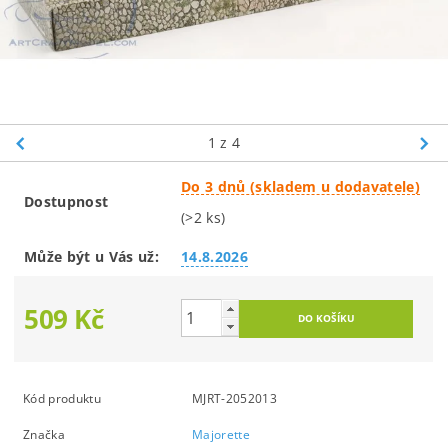
1
z 4
Do 3 dnů (skladem u dodavatele)
Dostupnost
(>2 ks)
Může být u Vás už:
14.8.2026
509 Kč
Kód produktu
MJRT-2052013
Značka
Majorette