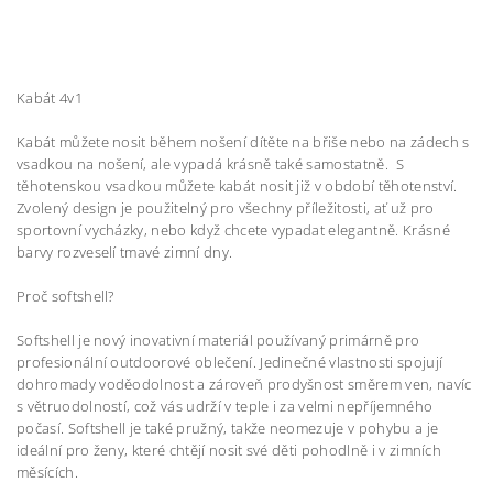
Kabát 4v1
Kabát můžete nosit během nošení dítěte na břiše nebo na zádech s
vsadkou na nošení, ale vypadá krásně také samostatně. S
těhotenskou vsadkou můžete kabát nosit již v období těhotenství.
Zvolený design je použitelný pro všechny příležitosti, ať už pro
sportovní vycházky, nebo když chcete vypadat elegantně. Krásné
barvy rozveselí tmavé zimní dny.
Proč softshell?
Softshell je nový inovativní materiál používaný primárně pro
profesionální outdoorové oblečení. Jedinečné vlastnosti spojují
dohromady voděodolnost a zároveň prodyšnost směrem ven, navíc
s větruodolností, což vás udrží v teple i za velmi nepříjemného
počasí. Softshell je také pružný, takže neomezuje v pohybu a je
ideální pro ženy, které chtějí nosit své děti pohodlně i v zimních
měsících.