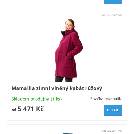
Kód:
MMLL002/M
Mamalila zimní vlněný kabát růžový
Skladem prodejna
(1 ks)
Značka:
Mamalila
5 471 Kč
od
DETAIL
Kód:
MMLL411/M