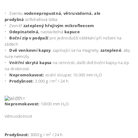
• Zvenku
vodonepropustná, větruvzdorná, ale
prodyšná
softshellová látka
• Zevnitř
zateplený hřejivým mikrofleecem
•
Odepínatelná,
nastavitelná
kapuce
•
Boční zip v podpaží
pro jednodušší oblékání při nošení na
zádech
•
Dvě venkovní kapsy
, zapínající se na magnety,
zateplené
, aby
ruce nemrzly.
•
Vnitřní skrytá kapsa
na cennosti, další dvě boční kapsy na zip
na drobnosti
•
Nepromokavost:
vodní sloupec 10.000 mm H
O
2
2
•
Prodyšnost:
3.000 g / m
/ 24 h
Nepromokavost:
10000 mm H
O
2
Větruodolnost
2
Prodyšnost:
3000 g / m
/ 24 h