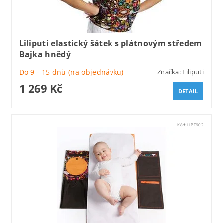
Liliputi elastický šátek s plátnovým středem
Bajka hnědý
Do 9 - 15 dnů (na objednávku)
Značka:
Liliputi
1 269 Kč
DETAIL
Kód:
LLPT602