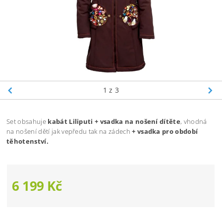
1
z 3
Set obsahuje
kabát Liliputi
+
vsadka na nošení dítěte
, vhodná
na nošení dětí jak vepředu tak na zádech
+ vsadka pro období
těhotenství.
6 199 Kč