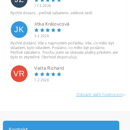
17.3.2026
Rychle dosani, , pečlivě zabaleno, velikost sedí.
Jitka Královcová
JK
3.2.2026
Rychlé dodání. Vše v naprostém pořádku. Vše, co mělo být
skladem, bylo skladem. Posláno, co mělo být posláno.
Pečlivě zabaleno. Trochu jsem se obávala platby předem, ale
bylo to zbytečné. Obchod doporučuji.
Valta Richard
VR
1.2.2026
Zobrazit další hodnocení
Kontakt