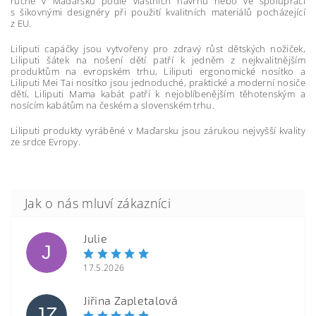
ručně v Maďarsku podle vlastních návrhů nebo ve spolupráci
s šikovnými designéry při použití kvalitních materiálů pocházející
z EU.
Liliputi capáčky jsou vytvořeny pro zdravý růst dětských nožiček,
Liliputi šátek na nošení dětí patří k jedněm z nejkvalitnějším
produktům na evropském trhu, Liliputi ergonomické nosítko a
Liliputi Mei Tai nosítko jsou jednoduché, praktické a moderní nosiče
dětí, Liliputi Mama kabát patří k nejoblíbenějším těhotenským a
nosícím kabátům na českém a slovenském trhu.
Liliputi produkty vyráběné v Maďarsku jsou zárukou nejvyšší kvality
ze srdce Evropy.
Julie
J
17.5.2026
Jiřina Zapletalová
JZ