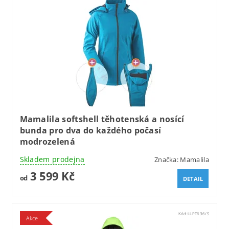
Mamalila softshell těhotenská a nosící
bunda pro dva do každého počasí
modrozelená
Skladem prodejna
Značka:
Mamalila
3 599 Kč
od
DETAIL
Kód:
LLPT636/S
Akce