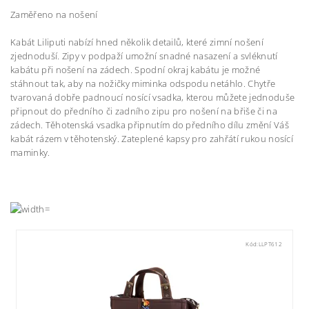
Zaměřeno na nošení
Kabát Liliputi nabízí hned několik detailů, které zimní nošení
zjednoduší. Zipy v podpaží umožní snadné nasazení a svléknutí
kabátu při nošení na zádech. Spodní okraj kabátu je možné
stáhnout tak, aby na nožičky miminka odspodu netáhlo. Chytře
tvarovaná dobře padnoucí nosící vsadka, kterou můžete jednoduše
připnout do předního či zadního zipu pro nošení na břiše či na
zádech. Těhotenská vsadka připnutím do předního dílu změní Váš
kabát rázem v těhotenský. Zateplené kapsy pro zahřátí rukou nosící
maminky.
Kód:
LLPT612