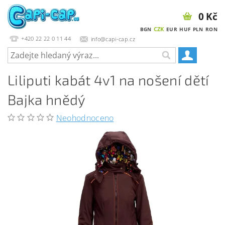
0 Kč
CZK
BGN
EUR
HUF
PLN
RON
+420 22 22 0 11 44
info@capi-cap.cz
Liliputi kabát 4v1 na nošení dětí
Bajka hnědý
Neohodnoceno