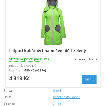
Liliputi kabát 4v1 na nošení dětí zelený
Skladem prodejna
(1 ks)
Značka:
Liliputi
Původně:
5 999 Kč
Ušetříte
:
1 680 Kč (–28 %)
4 319 Kč
DETAIL
Barva
hnědá
Druh
těhotenský kabát
Sezóna
zimní