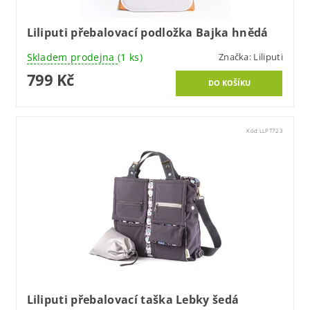
Liliputi přebalovací podložka Bajka hnědá
Skladem prodejna
(1 ks)
Značka:
Liliputi
799 Kč
Kód:
LLPT723
Liliputi přebalovací taška Lebky šedá