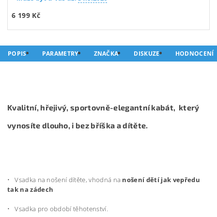
6 199 Kč
POPIS
PARAMETRY
ZNAČKA
DISKUZE
HODNOCENÍ
Kvalitní, hřejivý, sportovně-elegantní kabát, který
vynosíte dlouho, i bez bříška a dítěte.
• Vsadka na nošení dítěte, vhodná na
nošení dětí jak vepředu
tak na zádech
• Vsadka pro období těhotenství.