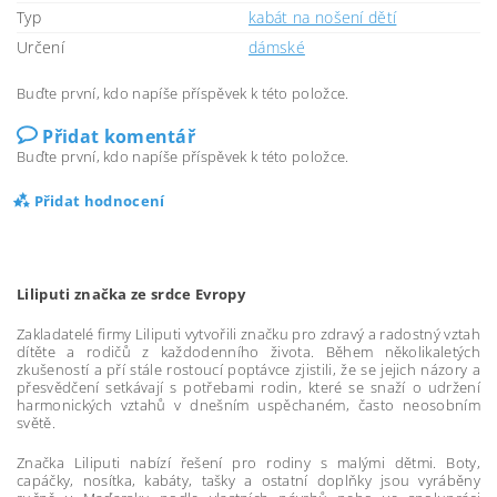
Typ
kabát na nošení dětí
Určení
dámské
Buďte první, kdo napíše příspěvek k této položce.
Přidat komentář
Buďte první, kdo napíše příspěvek k této položce.
Přidat hodnocení
Liliputi značka ze srdce Evropy
Zakladatelé firmy Liliputi vytvořili značku pro zdravý a radostný vztah
dítěte a rodičů z každodenního života. Během několikaletých
zkušeností a pří stále rostoucí poptávce zjistili, že se jejich názory a
přesvědčení setkávají s potřebami rodin, které se snaží o udržení
harmonických vztahů v dnešním uspěchaném, často neosobním
světě.
Značka Liliputi nabízí řešení pro rodiny s malými dětmi. Boty,
capáčky, nosítka, kabáty, tašky a ostatní doplňky jsou vyráběny