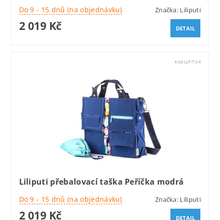
Do 9 - 15 dnů (na objednávku)
Značka:
Liliputi
2 019 Kč
DETAIL
Kód:
LLPT724
Liliputi přebalovací taška Peříčka modrá
Do 9 - 15 dnů (na objednávku)
Značka:
Liliputi
2 019 Kč
DETAIL