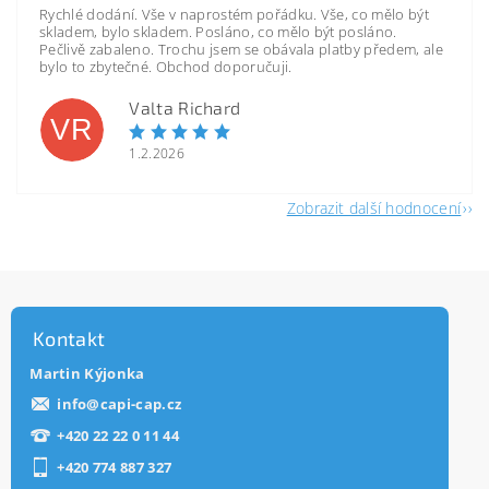
Rychlé dodání. Vše v naprostém pořádku. Vše, co mělo být
skladem, bylo skladem. Posláno, co mělo být posláno.
Pečlivě zabaleno. Trochu jsem se obávala platby předem, ale
bylo to zbytečné. Obchod doporučuji.
Valta Richard
VR
1.2.2026
Zobrazit další hodnocení
Kontakt
Martin Kýjonka
info
@
capi-cap.cz
+420 22 22 0 11 44
+420 774 887 327