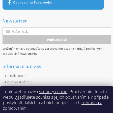
Capi-cap na Facebooku
Newsletter
Vložením emailu souhlasíte se
zpracováním osobních údajů
potřebných
pro zasílání newsletterů.
Informace pro vás
Jak nakupovat
Doprava a platba
Obchodní podmínky
Tento web používá
soubory cookie
. Procházením tohoto
Ochrana osobních údajů
webu vyjadřujete souhlas s jejich používáním a v případě
Velkoobchod
poskytnutí dalších osobních údajů s jejich
ochranou a
Zásady používání souborů cookies
zpracováním
.