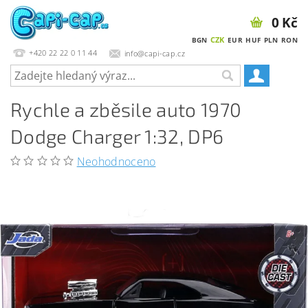
0 Kč
CZK
BGN
EUR
HUF
PLN
RON
+420 22 22 0 11 44
info@capi-cap.cz
Rychle a zběsile auto 1970
Dodge Charger 1:32, DP6
Neohodnoceno