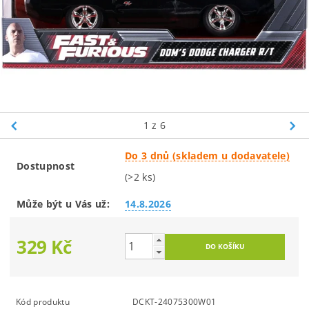
1
z 6
Do 3 dnů (skladem u dodavatele)
Dostupnost
(>2 ks)
Může být u Vás už:
14.8.2026
329 Kč
Kód produktu
DCKT-24075300W01