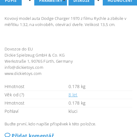
POPIS
PARAMETRY
DISKUZE
HODNOCENÍ
Kovový model auta Dodge Charger 1970 z filmu Rychle a zběsile v
měřítku 1:32, na volnoběh, otevírací dveře. Velikost 13,5 cm.
Dovozce do EU
Dickie Spielzeug GmbH & Co. KG
Werkstraße 1, 90765 Fürth, Germany
info@dickietoys.com
www.dickietoys.com
Hmotnost
0.178 kg
Věk od (?)
8 let
Hmotnost
0.178 kg
Pohlaví
kluci
Buďte první, kdo napíše příspěvek k této položce.
Přidat komentář