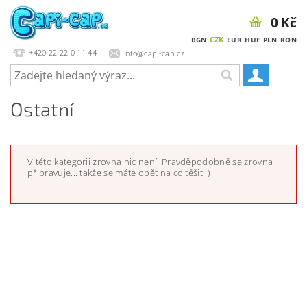
0 Kč
CZK
BGN
EUR
HUF
PLN
RON
+420 22 22 0 11 44
info@capi-cap.cz
Ostatní
V této kategorii zrovna nic není. Pravděpodobně se zrovna
připravuje... takže se máte opět na co těšit :)