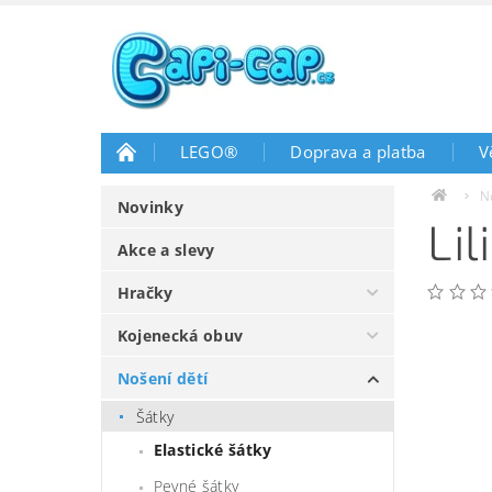
LEGO®
Doprava a platba
V
N
Novinky
Lil
Akce a slevy
Hračky
Kojenecká obuv
Nošení dětí
Šátky
Elastické šátky
Pevné šátky