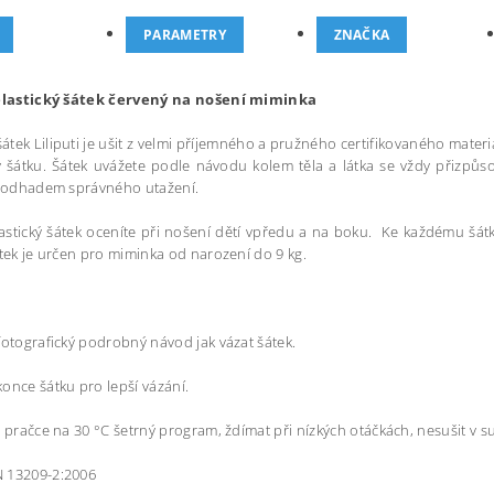
PARAMETRY
ZNAČKA
 elastický šátek červený na nošení miminka
 šátek Liliputi je ušit z velmi příjemného a pružného certifikovaného materi
v šátku. Šátek uvážete podle návodu kolem těla a látka se vždy přizpůsob
s odhadem správného utažení.
elastický šátek oceníte při nošení dětí vpředu a na boku. Ke každému šá
tek je určen pro miminka od narození do 9 kg.
fotografický podrobný návod jak vázat šátek.
once šátku pro lepší vázání.
v pračce na 30 °C šetrný program, ždímat při nízkých otáčkách, nesušit v su
 13209-2:2006