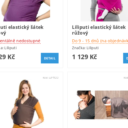
puti elastický šátek
Liliputi elastický šátek
ový
růžový
ntálně nedostupné
Do 9 - 15 dnů (na objednáv
ka:
Liliputi
Značka:
Liliputi
29 Kč
1 129 Kč
DETAIL
Kód:
LLPT522
Kó