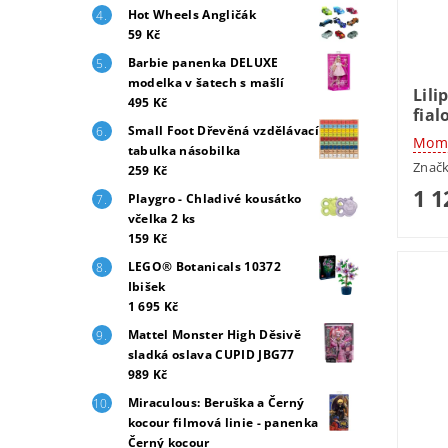
Hot Wheels Angličák
59 Kč
Barbie panenka DELUXE
modelka v šatech s mašlí
Lili
495 Kč
fial
Small Foot Dřevěná vzdělávací
Mome
tabulka násobilka
Znač
259 Kč
1 1
Playgro - Chladivé kousátko
včelka 2 ks
159 Kč
LEGO® Botanicals 10372
Ibišek
1 695 Kč
Mattel Monster High Děsivě
sladká oslava CUPID JBG77
989 Kč
Miraculous: Beruška a Černý
kocour filmová linie - panenka
Černý kocour