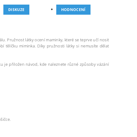
DISKUZE
HODNOCENÍ
álu. Pružnost látky ocení maminky, které se teprve učí nosit
í tělíčku miminka. Díky pružnosti látky si nemusíte dělat
tku je přiložen návod, kde naleznete různé způsoby vázání
šičce.