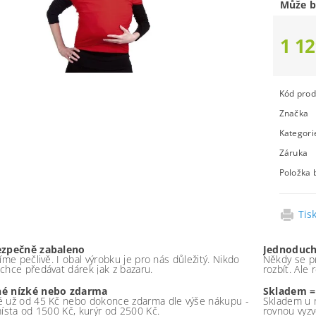
Může b
1 12
Kód prod
Značka
Kategori
Záruka
Položka 
Tis
ezpečně zabaleno
Jednoduch
íme pečlivě. I obal výrobku je pro nás důležitý. Nikdo
Někdy se pr
chce předávat dárek jak z bazaru.
rozbít. Ale
é nízké nebo zdarma
Skladem =
 už od 45 Kč nebo dokonce zdarma dle výše nákupu -
Skladem u 
místa od 1500 Kč, kurýr od 2500 Kč.
rovnou vyzv