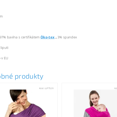
m
cm
 97% bavlna s certifikátem
Öko-tex
,
3% spandex
liputi
 v EU
bné produkty
Kód:
LLPT529
K