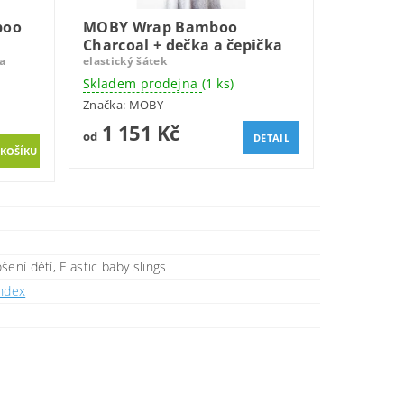
boo
MOBY Wrap Bamboo
Charcoal + dečka a čepička
 a
elastický šátek
Skladem prodejna
(1 ks)
Značka:
MOBY
1 151 Kč
od
DETAIL
šení dětí, Elastic baby slings
ndex