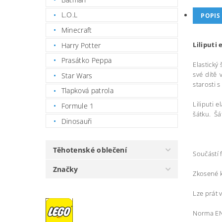
L.O.L
POPIS
Minecraft
Liliputi
Harry Potter
Prasátko Peppa
Elastický
své dítě 
Star Wars
starosti 
Tlapková patrola
Liliputi 
Formule 1
šátku. Šá
Dinosauři
Těhotenské oblečení
Součástí 
Značky
Zkosené k
Lze prát 
Norma EN