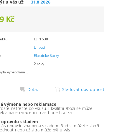
ýt u Vás už:
31.8.2026
9 Kč
uktu
LLPT530
Liliputi
e
Elastické šátky
2 roky
byla vyprodána...
k
Dotaz
Sledovat dostupnost
á výměna nebo reklamace
ostě netrefíte do vkusu. I kvalitní zboží se může
 reklamace i vrácení u nás bude hračka.
 opravdu skladem
nás opravdu znamená skladem. Buď si můžete zboží
ednout nebo už zítra může být u Vás.