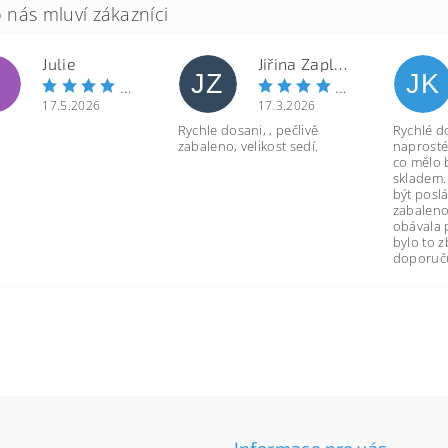
Julie
Jiřina Zapletalová
JZ
JK
17.5.2026
17.3.2026
Rychle dosani, , pečlivě
Rychlé d
zabaleno, velikost sedí.
naprosté
co mělo 
skladem.
být poslá
zabaleno
obávala 
bylo to 
doporuču
Informace pro vás