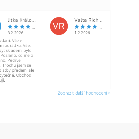
Jitka Královcová
Valta Richard
VR
3.2.2026
1.2.2026
odání. Vše v
m pořádku. Vše,
být skladem, bylo
 Posláno, co mělo
no. Pečlivě
. Trochu jsem se
platby předem, ale
zbytečné. Obchod
ji.
Zobrazit další hodnocení