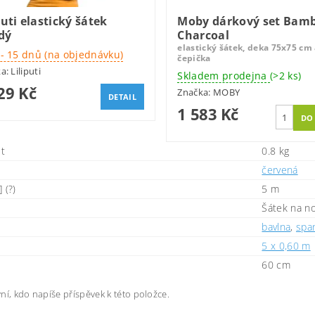
puti elastický šátek
Moby dárkový set Bam
dý
Charcoal
elastický šátek, deka 75x75 cm
 - 15 dnů (na objednávku)
čepička
ka:
Liliputi
Skladem prodejna
(>2 ks)
29 Kč
Značka:
MOBY
DETAIL
1 583 Kč
t
0.8 kg
červená
 (?)
5 m
Šátek na no
bavlna
,
spa
5 x 0,60 m
60 cm
ní, kdo napíše příspěvek k této položce.