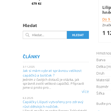
679 Kč
Lili
hně
Do 9
Hledat
Znač
1 1
Hmotnos
ČLÁNKY
Barva
Délka [m]
3.11.2025
Jak si mám vybrat správnou velikost
Druh
capáčků a botiček ?
Jedním z častých dotazů je otázka, jak
Materiál
správně zvolit velikost capáčků. Připravili
Rozměr
jsme si proto pro...
více
Šířka
6.3.2025
Capáčky Liliputi vytvořeny pro zdravý
Buďte prv
růst dětských nožiček.
Liliputi značka ze srdce Evropy Zakladatelé