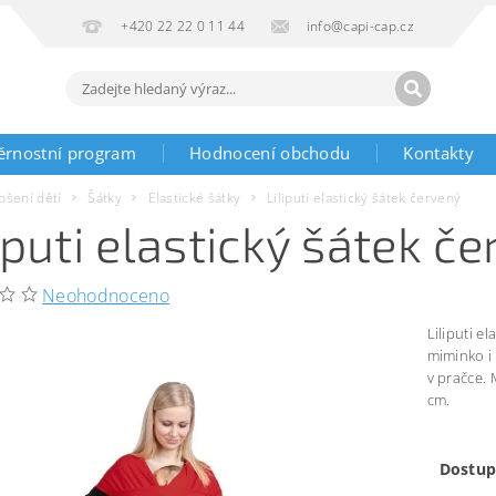
+420 22 22 0 11 44
info@capi-cap.cz
ěrnostní program
Hodnocení obchodu
Kontakty
ošení dětí
Šátky
Elastické šátky
Liliputi elastický šátek červený
iputi elastický šátek č
Neohodnoceno
Liliputi e
miminko i
v pračce. 
cm.
Dostup