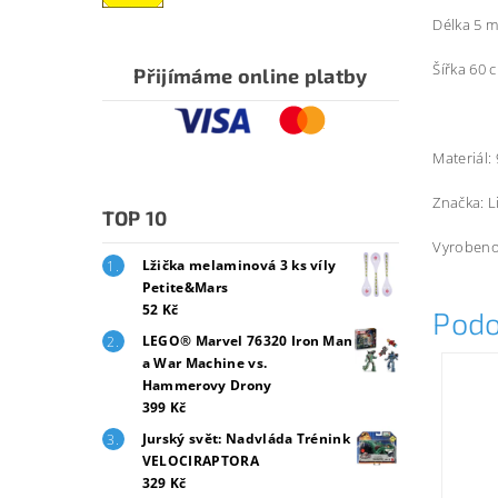
Délka 5 
Šířka 60 
Přijímáme online platby
Materiál:
Značka: Li
TOP 10
Vyrobeno
Lžička melaminová 3 ks víly
Petite&Mars
52 Kč
Podo
LEGO® Marvel 76320 Iron Man
a War Machine vs.
Hammerovy Drony
399 Kč
Jurský svět: Nadvláda Trénink
VELOCIRAPTORA
329 Kč