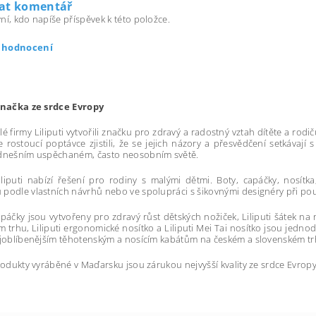
dat komentář
ní, kdo napíše příspěvek k této položce.
t hodnocení
 značka ze srdce Evropy
lé firmy Liliputi vytvořili značku pro zdravý a radostný vztah dítěte a ro
le rostoucí poptávce zjistili, že se jejich názory a přesvědčení setkávaj
 dnešním uspěchaném, často neosobním světě.
liputi nabízí řešení pro rodiny s malými dětmi. Boty, capáčky, nosítk
podle vlastních návrhů nebo ve spolupráci s šikovnými designéry při použi
capáčky jsou vytvořeny pro zdravý růst dětských nožiček, Liliputi šátek n
 trhu, Liliputi ergonomické nosítko a Liliputi Mei Tai nosítko jsou jedno
ejoblíbenějším těhotenským a nosícím kabátům na českém a slovenském tr
produkty vyráběné v Maďarsku jsou zárukou nejvyšší kvality ze srdce Evropy