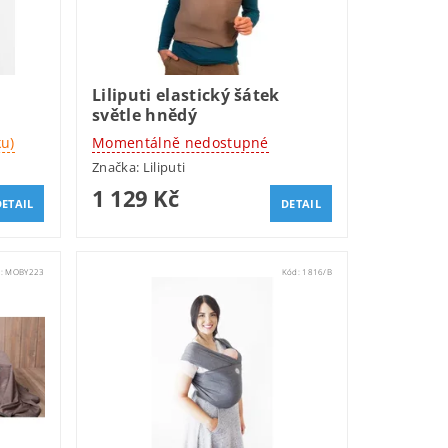
Liliputi elastický šátek
světle hnědý
ku)
Momentálně nedostupné
Značka:
Liliputi
1 129 Kč
DETAIL
DETAIL
d:
MOBY223
Kód:
1816/B