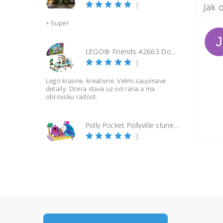
|
+ Super
J
LEGO® Friends 42663 Dobrodružství s karavanem přátelství
|
Lego krasne, kreativne. Velmi zaujimave
detaily. Dcera stava uz od rana a ma
obrovsku radost.
Polly Pocket Pollyville slunečná pláž
|