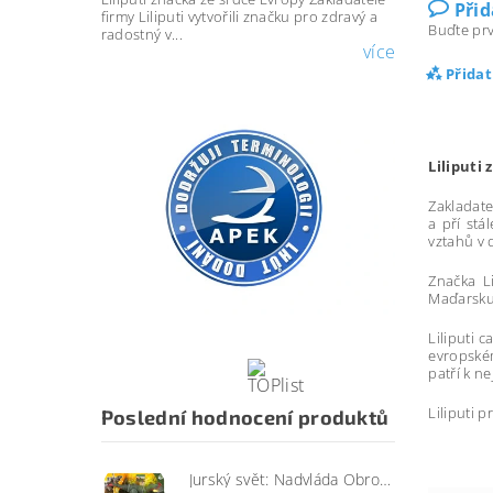
Při
firmy Liliputi vytvořili značku pro zdravý a
Buďte prv
radostný v...
více
Přida
Liliputi
Zakladate
a pří stá
vztahů v
Značka Li
Maďarsku 
Liliputi 
evropském
patří k n
Liliputi 
Poslední hodnocení produktů
Jurský svět: Nadvláda Obrovský útočící SINOTYRANNUS