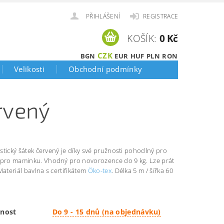
PŘIHLÁŠENÍ
REGISTRACE
KOŠÍK:
0 Kč
CZK
BGN
EUR
HUF
PLN
RON
Velikosti
Obchodní podmínky
ervený
lastický šátek červený je díky své pružnosti pohodlný pro
 pro maminku. Vhodný pro novorozence do 9 kg. Lze prát
Materiál bavlna s certifikátem
Öko-tex
. Délka 5 m / šířka 60
nost
Do 9 - 15 dnů (na objednávku)