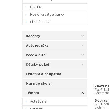
Nosítka
Nosící kabáty a bundy
Příslušenství
Kočárky
Autosedačky
Péče o dítě
Dětský pokoj
Lehátka a houpátka
Hurá do školy!
Zboží b
Zboží bal
přece ne
Témata
Dopravn
Auta (Cars)
Dopravné
výdejní 
Batman