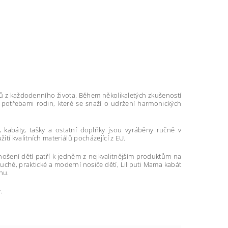
dičů z každodenního života. Během několikaletých zkušeností
í s potřebami rodin, které se snaží o udržení harmonických
a, kabáty, tašky a ostatní doplňky jsou vyráběny ručně v
tí kvalitních materiálů pocházející z EU.
a nošení dětí patří k jedněm z nejkvalitnějším produktům na
duché, praktické a moderní nosiče dětí, Liliputi Mama kabát
hu.
.