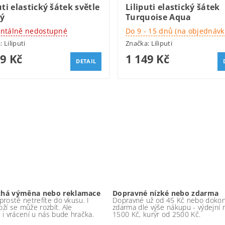
uti elastický šátek světle
Liliputi elastický šátek
ý
Turquoise Aqua
tálně nedostupné
Do 9 - 15 dnů (na objednávk
a:
Liliputi
Značka:
Liliputi
29 Kč
1 149 Kč
DETAIL
chá výměna nebo reklamace
Dopravné nízké nebo zdarma
rostě netrefíte do vkusu. I
Dopravné už od 45 Kč nebo doko
boží se může rozbít. Ale
zdarma dle výše nákupu - výdejní 
 i vrácení u nás bude hračka.
1500 Kč, kurýr od 2500 Kč.