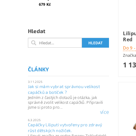
679 Kč
Hledat
Lilip
Red
Do 9 
Značk
1 1
ČLÁNKY
3.11.2025
Jak si mám vybrat správnou velikost
capáčků a botiček ?
Jedním z častých dotazů je otázka, jak
správně zvolit velikost capáčků. Připravili
jsme si proto pro...
více
6.3.2025
Capáčky Liliputi vytvořeny pro zdravý
růst dětských nožiček.
Liliputi značka ze srdce Evropy Zakladatelé