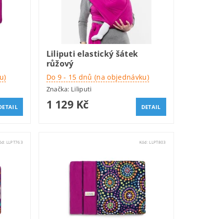
Liliputi elastický šátek
růžový
u)
Do 9 - 15 dnů (na objednávku)
Značka:
Liliputi
1 129 Kč
DETAIL
DETAIL
ód:
LLPT763
Kód:
LLPT803