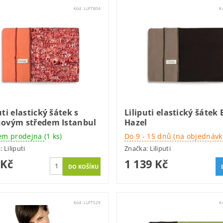
Kód:
LLPT804
K
uti elastický šátek s
Liliputi elastický šátek 
novým středem Istanbul
Hazel
em prodejna
(1 ks)
Do 9 - 15 dnů (na objednávk
a:
Liliputi
Značka:
Liliputi
 Kč
1 139 Kč
Kód:
LLPT529
K