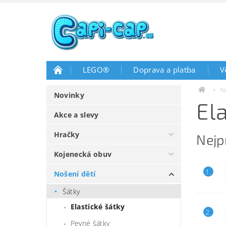
LEGO®
Doprava a platba
V
N
Novinky
El
Akce a slevy
Hračky
Nejp
Kojenecká obuv
1.
Nošení dětí
Šátky
Elastické šátky
2.
Pevné šátky