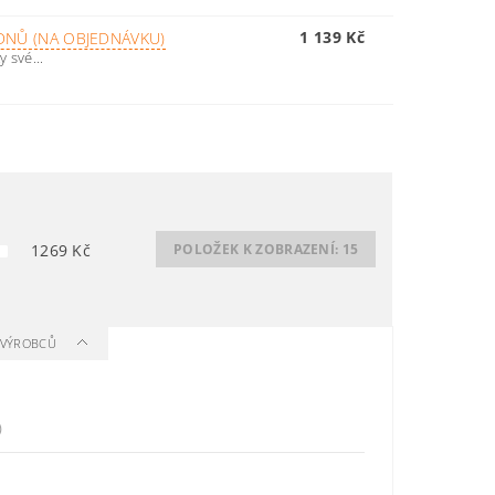
1 139 Kč
 DNŮ (NA OBJEDNÁVKU)
 své...
1269
Kč
POLOŽEK K ZOBRAZENÍ:
15
A VÝROBCŮ
)