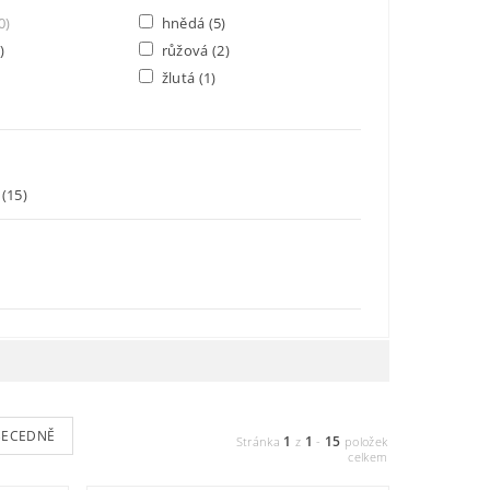
0)
hnědá
(5)
)
růžová
(2)
žlutá
(1)
x
(15)
BECEDNĚ
1
1
15
Stránka
z
-
položek
celkem