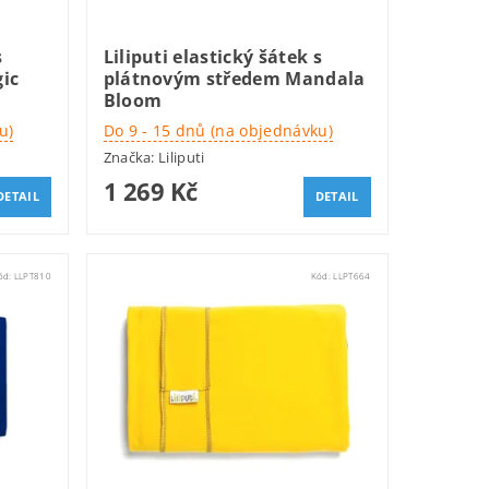
s
Liliputi elastický šátek s
ic
plátnovým středem Mandala
Bloom
u)
Do 9 - 15 dnů (na objednávku)
Značka:
Liliputi
1 269 Kč
DETAIL
DETAIL
ód:
LLPT810
Kód:
LLPT664