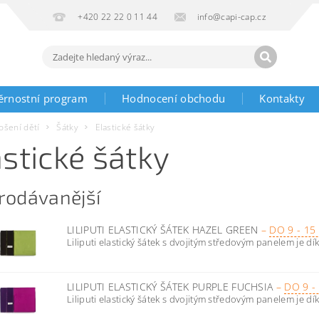
+420 22 22 0 11 44
info@capi-cap.cz
ěrnostní program
Hodnocení obchodu
Kontakty
ošení dětí
Šátky
Elastické šátky
astické šátky
rodávanější
LILIPUTI ELASTICKÝ ŠÁTEK HAZEL GREEN
–
DO 9 - 1
Liliputi elastický šátek s dvojitým středovým panelem je díky
LILIPUTI ELASTICKÝ ŠÁTEK PURPLE FUCHSIA
–
DO 9 -
Liliputi elastický šátek s dvojitým středovým panelem je díky