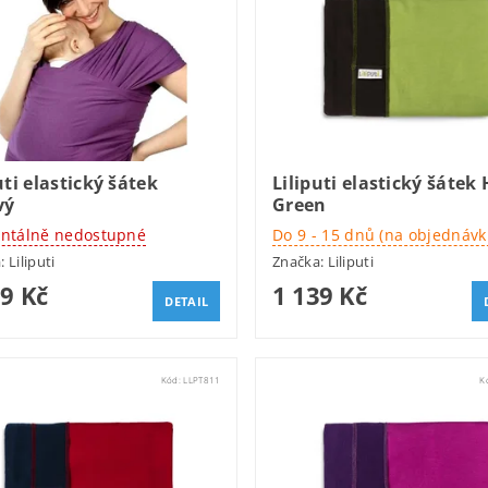
uti elastický šátek
Liliputi elastický šátek 
vý
Green
tálně nedostupné
Do 9 - 15 dnů (na objednávk
a:
Liliputi
Značka:
Liliputi
29 Kč
1 139 Kč
DETAIL
Kód:
LLPT811
K