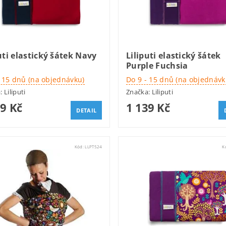
uti elastický šátek Navy
Liliputi elastický šátek
Purple Fuchsia
- 15 dnů (na objednávku)
Do 9 - 15 dnů (na objednávk
a:
Liliputi
Značka:
Liliputi
39 Kč
1 139 Kč
DETAIL
Kód:
LLPT524
K