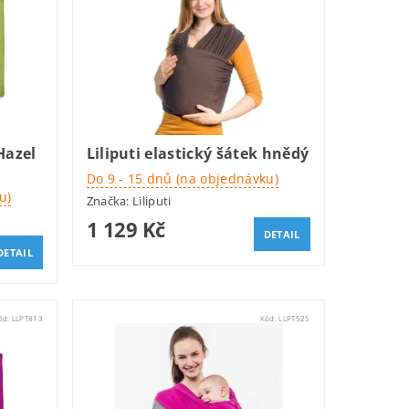
Hazel
Liliputi elastický šátek hnědý
Do 9 - 15 dnů (na objednávku)
u)
Značka:
Liliputi
1 129 Kč
DETAIL
DETAIL
ód:
LLPT813
Kód:
LLPT525