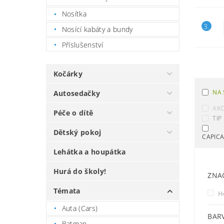
Nosítka
3.
Nosící kabáty a bundy
Příslušenství
Kočárky
NA 
Autosedačky
AK
Péče o dítě
TIP
Dětský pokoj
CAPIC
Lehátka a houpátka
Hurá do školy!
ZNA
Témata
H
Auta (Cars)
BAR
Batman