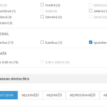
lá
(0)
modrá
(2)
béžová
(
ranžová
(1)
šedá
(0)
zelená
(1
alová
(3)
červená
(2)
černá
(0)
tatní
(5)
ERIÁL
avlna
(17)
bambus
(1)
spande
MĚR
x 0,60 m
(15)
5,40 x 0,60 m
(0)
ymazat všechny filtry
UČUJEME
NEJLEVNĚJŠÍ
NEJDRAŽŠÍ
NEJPRODÁVANĚJŠÍ
A