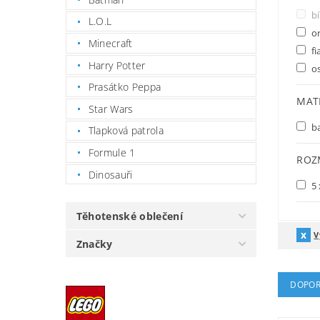
bí
L.O.L
o
Minecraft
fi
Harry Potter
os
Prasátko Peppa
MAT
Star Wars
b
Tlapková patrola
Formule 1
ROZ
Dinosauři
5 
Těhotenské oblečení
V
Značky
DOPOR