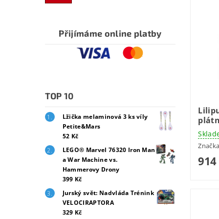
Přijímáme online platby
TOP 10
Lilip
Lžička melaminová 3 ks víly
plát
Petite&Mars
Sklad
52 Kč
Značk
LEGO® Marvel 76320 Iron Man
914
a War Machine vs.
Hammerovy Drony
399 Kč
Jurský svět: Nadvláda Trénink
VELOCIRAPTORA
329 Kč