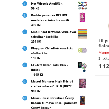
Hot Wheels Angličák
59 Kč
Barbie panenka DELUXE
modelka v šatech s mašlí
495 Kč
Small Foot Dřevěná vzdělávací
tabulka násobilka
Lilip
259 Kč
fialo
Playgro - Chladivé kousátko
Momen
včelka 2 ks
159 Kč
Značk
1 1
LEGO® Botanicals 10372
Ibišek
1 695 Kč
Mattel Monster High Děsivě
sladká oslava CUPID JBG77
989 Kč
Miraculous: Beruška a Černý
kocour filmová linie - panenka
Černý kocour