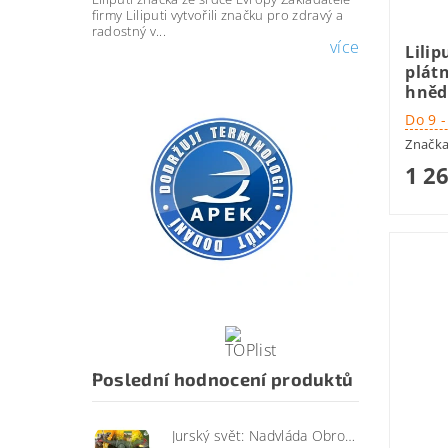
firmy Liliputi vytvořili značku pro zdravý a
radostný v...
více
Lilip
plát
hněd
Do 9 
Značk
1 2
Poslední hodnocení produktů
Jurský svět: Nadvláda Obrovský útočící SINOTYRANNUS