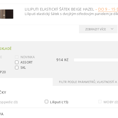
LILIPUTI ELASTICKÝ ŠÁTEK BEIGE HAZEL
–
DO 9 - 15
Liliputi elastický šátek s dvojitým středovým panelem je díky
ZOBRAZIT VÍCE
SKLADĚ
CE
NOVINKA
914
Kč
ASSORT
SKL
AP20
FILTR PODLE PARAMETRŮ, VLASTNOSTÍ 
ČKY
oppediz
(0)
Liliputi
(15)
MOBY
(0
VA