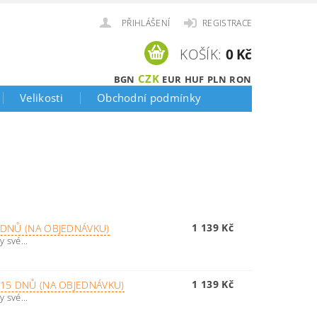
PŘIHLÁŠENÍ
REGISTRACE
KOŠÍK:
0 Kč
CZK
BGN
EUR
HUF
PLN
RON
Velikosti
Obchodní podmínky
1 139 Kč
5 DNŮ (NA OBJEDNÁVKU)
 své...
1 139 Kč
 15 DNŮ (NA OBJEDNÁVKU)
 své...