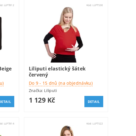
ód:
LLPT812
Kód:
LLPT530
Beige
Liliputi elastický šátek
červený
u)
Do 9 - 15 dnů (na objednávku)
Značka:
Liliputi
1 129 Kč
DETAIL
DETAIL
ód:
LLPT814
Kód:
LLPT522