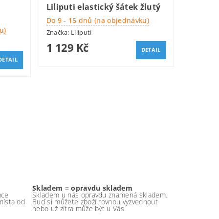
Liliputi elastický šátek žlutý
Do 9 - 15 dnů (na objednávku)
u)
Značka:
Liliputi
1 129 Kč
DETAIL
DETAIL
Skladem = opravdu skladem
nce
Skladem u nás opravdu znamená skladem.
místa od
Buď si můžete zboží rovnou vyzvednout
nebo už zítra může být u Vás.