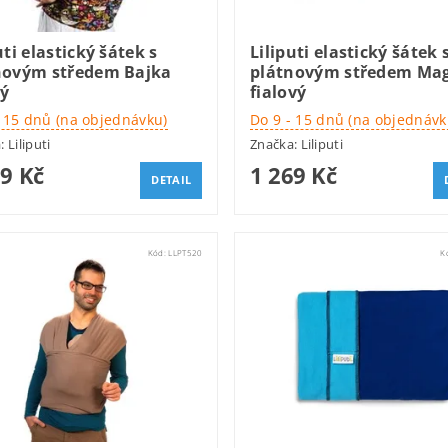
uti elastický šátek s
Liliputi elastický šátek 
novým středem Bajka
plátnovým středem Mag
ý
fialový
- 15 dnů (na objednávku)
Do 9 - 15 dnů (na objednávk
a:
Liliputi
Značka:
Liliputi
69 Kč
1 269 Kč
DETAIL
Kód:
LLPT520
K