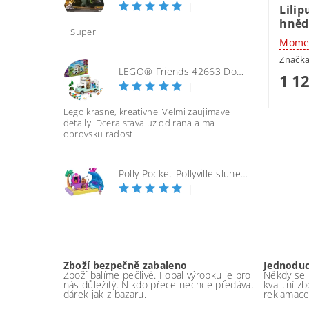
|
Lilip
hněd
+ Super
Momen
Značk
LEGO® Friends 42663 Dobrodružství s karavanem přátelství
1 1
|
Lego krasne, kreativne. Velmi zaujimave
detaily. Dcera stava uz od rana a ma
obrovsku radost.
Polly Pocket Pollyville slunečná pláž
|
Zboží bezpečně zabaleno
Jednodu
Zboží balíme pečlivě. I obal výrobku je pro
Někdy se p
nás důležitý. Nikdo přece nechce předávat
kvalitní z
dárek jak z bazaru.
reklamace