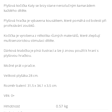
Plyšová kočička Katy se brzy stane nerozlučným kamarádem
každého dítěte.
Plyšová hračka je vybavena kousátkem, které pomáhá od bolesti při
prořezávání zoubků.
Kočička je vyrobena z několika různých materiálů, které zlepšují
multisenzorickou stimulaci dítěte.
Dárková krabička je plná ilustrací a lze ji znovu použít k hraní s
plyšovou hračkou.
Možné prát v pračce.
Velikost plyšáka 28 cm.
Rozměr balení: 31,5 x 34,1 x 3,5 cm.
Věk: 0+
Hmotnost
0.57 kg