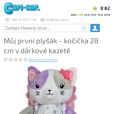
0 Kč
CZK
BGN
EUR
HUF
PLN
RON
+420 22 22 0 11 44
info@capi-cap.cz
Můj první plyšák - kočička 28
cm v dárkové kazetě
Neohodnoceno