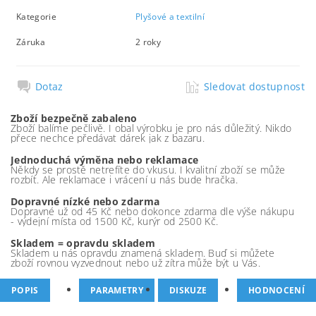
Kategorie
Plyšové a textilní
Záruka
2 roky
Dotaz
Sledovat dostupnost
Zboží bezpečně zabaleno
Zboží balíme pečlivě. I obal výrobku je pro nás důležitý. Nikdo
přece nechce předávat dárek jak z bazaru.
Jednoduchá výměna nebo reklamace
Někdy se prostě netrefíte do vkusu. I kvalitní zboží se může
rozbít. Ale reklamace i vrácení u nás bude hračka.
Dopravné nízké nebo zdarma
Dopravné už od 45 Kč nebo dokonce zdarma dle výše nákupu
- výdejní místa od 1500 Kč, kurýr od 2500 Kč.
Skladem = opravdu skladem
Skladem u nás opravdu znamená skladem. Buď si můžete
zboží rovnou vyzvednout nebo už zítra může být u Vás.
POPIS
PARAMETRY
DISKUZE
HODNOCENÍ