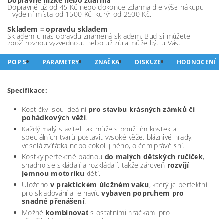
Dopravné nízké nebo zdarma
Dopravné už od 45 Kč nebo dokonce zdarma dle výše nákupu
- výdejní místa od 1500 Kč, kurýr od 2500 Kč.
Skladem = opravdu skladem
Skladem u nás opravdu znamená skladem. Buď si můžete
zboží rovnou vyzvednout nebo už zítra může být u Vás.
POPIS
PARAMETRY
ZNAČKA
DISKUZE
HODNOCENÍ
Specifikace:
Kostičky jsou ideální
pro stavbu krásných zámků či
pohádkových věží
.
Každý malý stavitel tak může s použitím kostek a
speciálních tvarů postavit vysoké věže, bláznivé hrady,
veselá zvířátka nebo cokoli jiného, o čem právě sní.
Kostky perfektně padnou
do malých dětských ručiček
,
snadno se skládají a rozkládají, takže zároveň
rozvíjí
jemnou motoriku
dětí.
Uloženo
v praktickém úložném vaku
, který je perfektní
pro skladování a je navíc
vybaven popruhem pro
snadné přenášení
.
Možné
kombinovat
s ostatními hračkami pro