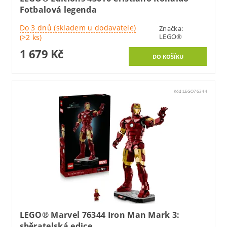
Fotbalová legenda
Do 3 dnů (skladem u dodavatele)
Značka:
LEGO®
(>2 ks)
1 679 Kč
Kód:
LEGO76344
LEGO® Marvel 76344 Iron Man Mark 3:
sběratelská edice