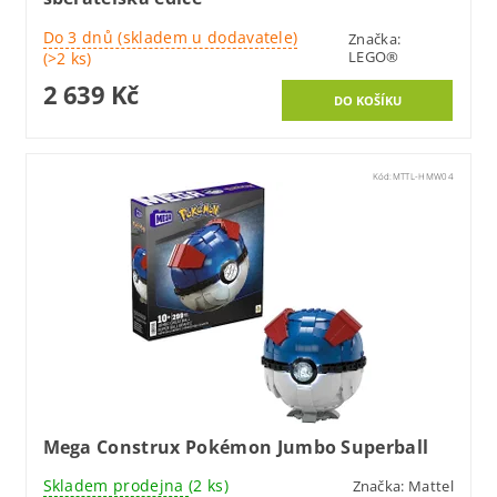
Do 3 dnů (skladem u dodavatele)
Značka:
LEGO®
(>2 ks)
2 639 Kč
Kód:
MTTL-HMW04
Mega Construx Pokémon Jumbo Superball
Skladem prodejna
(2 ks)
Značka:
Mattel