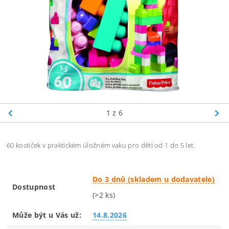
1
z 6
60 kostiček v praktickém úložném vaku pro děti od 1 do 5 let.
Do 3 dnů (skladem u dodavatele)
Dostupnost
(>2 ks)
Může být u Vás už:
14.8.2026