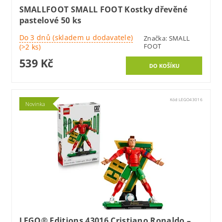
SMALLFOOT SMALL FOOT Kostky dřevěné
pastelové 50 ks
Do 3 dnů (skladem u dodavatele)
Značka:
SMALL
FOOT
(>2 ks)
539 Kč
Kód:
LEGO43016
Novinka
LEGO® Editions 43016 Cristiano Ronaldo –