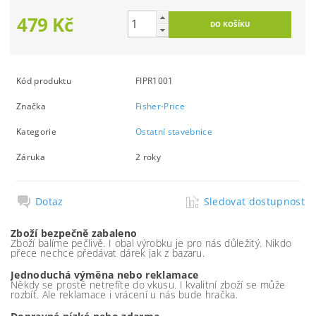
479 Kč
Kód produktu
FIPR1001
Značka
Fisher-Price
Kategorie
Ostatní stavebnice
Záruka
2 roky
Dotaz
Sledovat dostupnost
Zboží bezpečně zabaleno
Zboží balíme pečlivě. I obal výrobku je pro nás důležitý. Nikdo
přece nechce předávat dárek jak z bazaru.
Jednoduchá výměna nebo reklamace
Někdy se prostě netrefíte do vkusu. I kvalitní zboží se může
rozbít. Ale reklamace i vrácení u nás bude hračka.