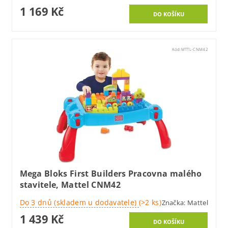
1 169 Kč
Kód:
MTTL-CNM42
Mega Bloks First Builders Pracovna malého
stavitele, Mattel CNM42
Do 3 dnů (skladem u dodavatele)
(>2 ks)
Značka:
Mattel
1 439 Kč