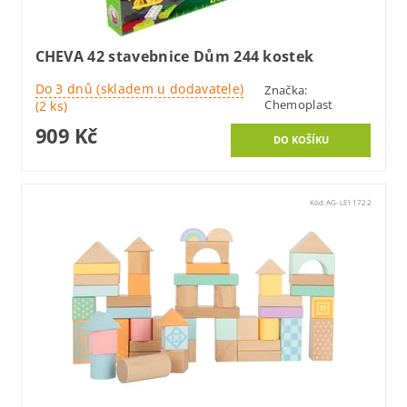
CHEVA 42 stavebnice Dům 244 kostek
Do 3 dnů (skladem u dodavatele)
Značka:
Chemoplast
(2 ks)
909 Kč
Kód:
AG-LE11722