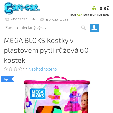
0 Kč
CZK
BGN
EUR
HUF
PLN
RON
+420 22 22 0 11 44
info@capi-cap.cz
MEGA BLOKS Kostky v
plastovém pytli růžová 60
kostek
Neohodnoceno
Tip