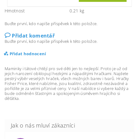
Hmotnost
0.21 kg
Buďte první, kdo napíše příspěvek k této položce.
Přidat komentář
Buďte první, kdo napíše příspěvek k této položce.
Přidat hodnocení
Maminky i tátové chtějí pro své děti jen to nejlepší. Proto je už od
jejich narození obklopují hezkými a nápaditými hračkami. Najdete
pestrý výběr veselých hraček, všech možných barev i tvarů. Hračky
Fisher Price, které nabízíme, jsou kvalitní, zdravotně nezávadné a
pořídíte je za velmi příznivé ceny. V naší nabídce si vybere každý a
bude odměněn šťastným a spokojeným úsměvem hrajícího si
děťátka.