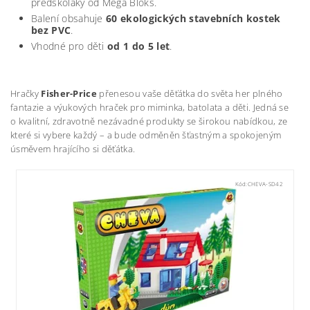
předškoláky od Mega Bloks.
Balení obsahuje
60 ekologických stavebních kostek
bez PVC
.
Vhodné pro děti
od 1 do 5 let
.
Hračky
Fisher-Price
přenesou vaše děťátka do světa her plného
fantazie a výukových hraček pro miminka, batolata a děti. Jedná se
o kvalitní, zdravotně nezávadné produkty se širokou nabídkou, ze
které si vybere každý – a bude odměněn šťastným a spokojeným
úsměvem hrajícího si děťátka.
Kód:
CHEVA-SD42